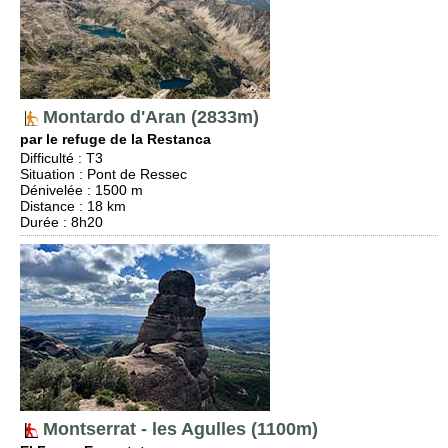
Montardo d'Aran (2833m)
par le refuge de la Restanca
Difficulté
:
T3
Situation
:
Pont de Ressec
Dénivelée
: 1500 m
Distance
: 18 km
Durée
: 8h20
Montserrat - les Agulles (1100m)