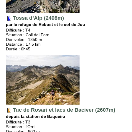
Tossa d’Alp (2498m)
par le refuge de Rebost et le col de Jou
Difficulté
:
T4
Situation
:
Coll del Forn
Dénivelée
: 1350 m
Distance
: 17.5 km
Durée
: 6h45
Tuc de Rosari et lacs de Baciver (2607m)
depuis la station de Baqueira
Difficulté
:
T3
Situation
:
l'Orri
Dénivelée
: 800 m