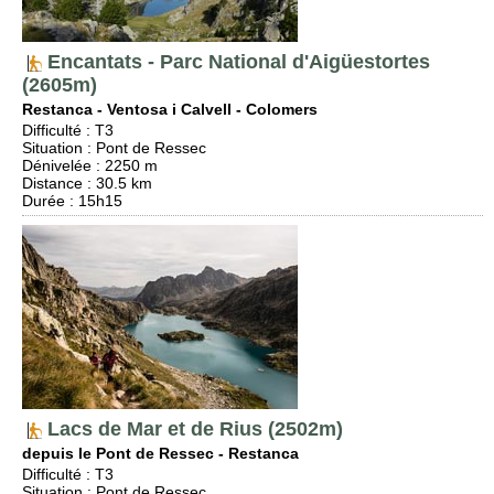
Encantats - Parc National d'Aigüestortes
(2605m)
Restanca - Ventosa i Calvell - Colomers
Difficulté
:
T3
Situation
:
Pont de Ressec
Dénivelée
: 2250 m
Distance
: 30.5 km
Durée
: 15h15
Lacs de Mar et de Rius (2502m)
depuis le Pont de Ressec - Restanca
Difficulté
:
T3
Situation
:
Pont de Ressec