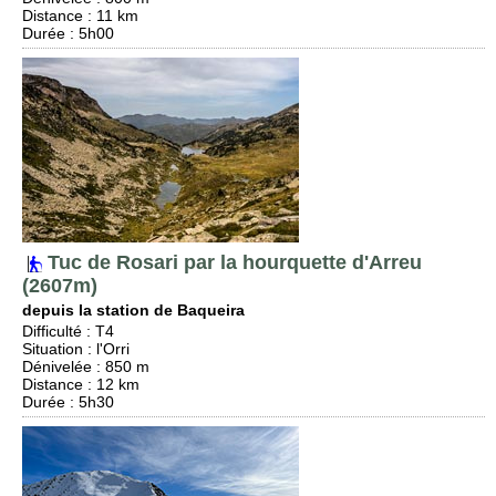
Distance
: 11 km
Durée
: 5h00
Tuc de Rosari par la hourquette d'Arreu
(2607m)
depuis la station de Baqueira
Difficulté
:
T4
Situation
:
l'Orri
Dénivelée
: 850 m
Distance
: 12 km
Durée
: 5h30