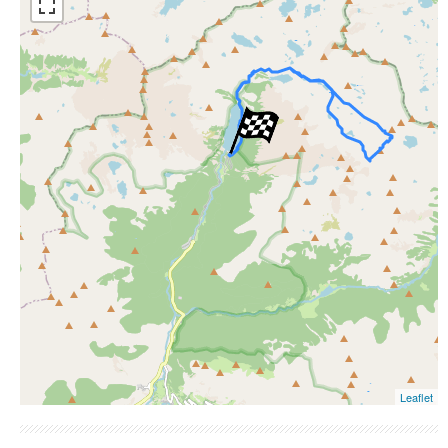
ESRI Word Imagery
Photographies aériennes
Leaflet