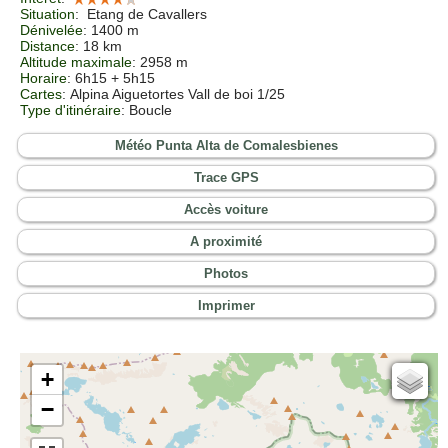
Situation
:
Etang de Cavallers
Dénivelée
: 1400 m
Distance
: 18 km
Altitude maximale
: 2958 m
Horaire
: 6h15 + 5h15
Cartes
:
Alpina Aiguetortes Vall de boi 1/25
Type d'itinéraire
: Boucle
Météo Punta Alta de Comalesbienes
Trace GPS
Accès voiture
A proximité
Photos
Imprimer
+
Cartes IGN
−
Open Topo Map
Open Street Map