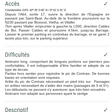
Accès
✓
Coordonnées GPS: 42º 35' 0.06'' N / 0º 51' 0.31'' E
Depuis l'A64, sortie 17, suivre la direction de l'Espagne en
passant par Saint-Beat. Au-delà de la frontière poursuivre sur la
N230 passant par Bossost, Vielha, et Vilaller.
7km après Vilaller emprunter à gauche la L500, direction Caldes
de Boi. Passer Caldes et poursuivre 4.5km, jusqu'au Barrage.
Laisser le premier parking en contrebas du barrage, et se garer 2
lacets plus loin, sur le parking supérieur.
Difficultés
✓
Itinéraire long, comportant de longues portions sur pierriers peu
confortables. Il est indispensable d'être familier et adepte de ce
type de terrain.
Parties hors sentier pour rejoindre le pic de Contraix. De bonnes
bases en orientation sont requises.
Arête du pic de Contraix nécessitant un pied très sur. Passages
en arêtes nécessitant de s'aider des mains (passages de II et II+).
Les débutants ne peuvent s'y aventurer que très bien encadrés.
Itinéraire non adapté aux personnes ayant le vertige.
Descriptif
✓