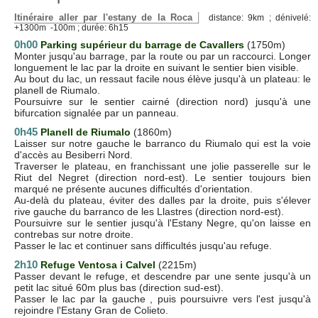
Itinéraire aller par l'estany de la Roca
distance: 9km ; dénivelé:
+1300m -100m ; durée: 6h15
0h00
Parking supérieur du barrage de Cavallers
(1750m)
Monter jusqu'au barrage, par la route ou par un raccourci. Longer
longuement le lac par la droite en suivant le sentier bien visible.
Au bout du lac, un ressaut facile nous élève jusqu'à un plateau: le
planell de Riumalo.
Poursuivre sur le sentier cairné (direction nord) jusqu'à une
bifurcation signalée par un panneau.
0h45
Planell de Riumalo
(1860m)
Laisser sur notre gauche le barranco du Riumalo qui est la voie
d'accès au Besiberri Nord.
Traverser le plateau, en franchissant une jolie passerelle sur le
Riut del Negret (direction nord-est). Le sentier toujours bien
marqué ne présente aucunes difficultés d'orientation.
Au-delà du plateau, éviter des dalles par la droite, puis s'élever
rive gauche du barranco de les Llastres (direction nord-est).
Poursuivre sur le sentier jusqu'à l'Estany Negre, qu'on laisse en
contrebas sur notre droite.
Passer le lac et continuer sans difficultés jusqu'au refuge.
2h10
Refuge Ventosa i Calvel
(2215m)
Passer devant le refuge, et descendre par une sente jusqu'à un
petit lac situé 60m plus bas (direction sud-est).
Passer le lac par la gauche , puis poursuivre vers l'est jusqu'à
rejoindre l'Estany Gran de Colieto.