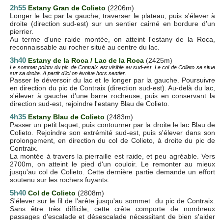
2h55
E
stany Gran de Colieto
(2206m)
Longer le lac par la gauche, traverser le plateau, puis s'élever à
droite (direction sud-est) sur un sentier cairné en bordure d'un
pierrier.
Au terme d'une raide montée, on atteint l'estany de la Roca,
reconnaissable au rocher situé au centre du lac.
3h40
Estany de la Roca / Lac de la Roca
(2425m)
Le sommet pointu du pic de Contraix est visible au sud-est. Le col de Colieto se situe
sur sa droite. A partir d'ici on évolue hors sentier.
Passer le déversoir du lac et le longer par la gauche. Poursuivre
en direction du pic de Contraix (direction sud-est). Au-delà du lac,
s'élever à gauche d'une barre rocheuse, puis en conservant la
direction sud-est, rejoindre l'estany Blau de Colieto.
4h35
E
stany Blau de Colieto
(2483m)
Passer un petit laquet, puis contourner par la droite le lac Blau de
Colieto. Rejoindre son extrémité sud-est, puis s'élever dans son
prolongement, en direction du col de Colieto, à droite du pic de
Contraix.
La montée à travers la pierraille est raide, et peu agréable. Vers
2700m, on atteint le pied d'un couloir. Le remonter au mieux
jusqu'au col de Colieto. Cette dernière partie demande un effort
soutenu sur les rochers fuyants.
5h40
Col de Colieto
(2808m)
S'élever sur le fil de l'arête jusqu'au sommet du pic de Contraix.
Sans être très difficile, cette crête comporte de nombreux
passages d'escalade et désescalade nécessitant de bien s'aider