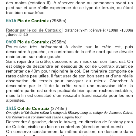
des mains (cotation II). A réserver donc au personnes ayant un
pied sur et une réelle expérience de ce type de terrain, ou étant
très bien encadrées.
6h15
Pic de Contraix
(2958m)
Retour par le col de Contraix
distance: 9km ; dénivelé: +100m -1300m
; durée: 5h15
0h00
Pic de Contraix
(2958m)
Poursuivre très brièvement à droite sur la crête est, puis
descendre à gauche, en contrebas de la crête nord qui se dévoile
maintenant sur notre gauche.
Sans rejoindre la crête, descendre au mieux sur son flanc est. On
est obligé de descendre en dessous du col de Contraix avant de
remonter de 40m pour rejoindre le col. Cet itinéraire comporte de
rares cairns peu utiles. Il faut user de son bon sens et d'une réelle
observation du terrain pour naviguer au mieux. Chercher à
descendre par le fil de la crête serait une mauvaise idée: la
première partie est certes praticable bien qu'en rochers instables,
mais la fin est constitué d'un ressaut infranchissable pour les non
alpinistes.
1h15
Col de Contraix
(2748m)
On rejoint ici l'itinéraire reliant le refuge de l'Estany Long au refuge de Ventosa i Calvel.
.
Cet itinéraire est constamment cairné jusqu'au bout
Descendre à gauche, dans le talweg, en direction de l'estany gran
de Colieto, visible au loin en contrebas (direction nord-ouest).
On conserve constamment la même direction, en descente dans