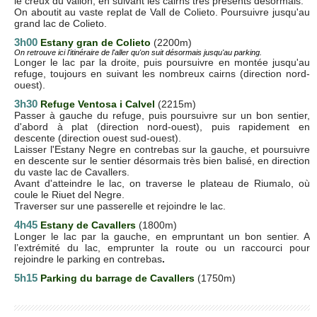
le creux du vallon, en suivant les cairns très présents désormais.
On aboutit au vaste replat de Vall de Colieto. Poursuivre jusqu'au
grand lac de Colieto.
3h00
Estany gran de Colieto
(2200m)
On retrouve ici l'itinéraire de l'aller qu'on suit désormais jusqu'au parking.
Longer le lac par la droite, puis poursuivre en montée jusqu'au
refuge, toujours en suivant les nombreux cairns (direction nord-
ouest).
3h30
Refuge Ventosa i Calvel
(2215m)
Passer à gauche du refuge, puis poursuivre sur un bon sentier,
d'abord à plat (direction nord-ouest), puis rapidement en
descente (direction ouest sud-ouest).
Laisser l'Estany Negre en contrebas sur la gauche, et poursuivre
en descente sur le sentier désormais très bien balisé, en direction
du vaste lac de Cavallers.
Avant d'atteindre le lac, on traverse le plateau de Riumalo, où
coule le Riuet del Negre.
Traverser sur une passerelle et rejoindre le lac.
4h45
E
stany de Cavallers
(1800m)
Longer le lac par la gauche, en empruntant un bon sentier. A
l’extrémité du lac, emprunter la route ou un raccourci pour
rejoindre le parking en contrebas
.
5h15
Parking du barrage de Cavallers
(1750m)