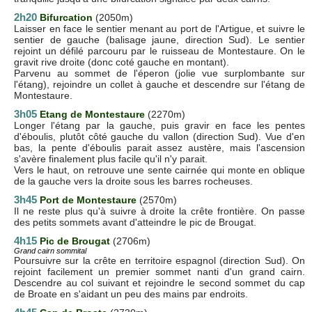
2h20
Bifurcation
(2050m)
Laisser en face le sentier menant au port de l'Artigue, et suivre le
sentier de gauche (balisage jaune, direction Sud). Le sentier
rejoint un défilé parcouru par le ruisseau de Montestaure. On le
gravit rive droite (donc coté gauche en montant).
Parvenu au sommet de l'éperon (jolie vue surplombante sur
l'étang), rejoindre un collet à gauche et descendre sur l'étang de
Montestaure.
3h05
Etang de Montestaure
(2270m)
Longer l'étang par la gauche, puis gravir en face les pentes
d'éboulis, plutôt côté gauche du vallon (direction Sud). Vue d'en
bas, la pente d'éboulis parait assez austère, mais l'ascension
s'avère finalement plus facile qu'il n'y parait.
Vers le haut, on retrouve une sente cairnée qui monte en oblique
de la gauche vers la droite sous les barres rocheuses.
3h45
Port de Montestaure
(2570m)
Il ne reste plus qu'à suivre à droite la crête frontière. On passe
des petits sommets avant d'atteindre le pic de Brougat.
4h15
Pic de Brougat
(2706m)
Grand cairn sommital
Poursuivre sur la crête en territoire espagnol (direction Sud). On
rejoint facilement un premier sommet nanti d'un grand cairn.
Descendre au col suivant et rejoindre le second sommet du cap
de Broate en s'aidant un peu des mains par endroits.