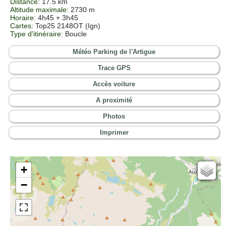
Distance
: 17.5 km
Altitude maximale
: 2730 m
Horaire
: 4h45 + 3h45
Cartes
:
Top25 2148OT (Ign)
Type d'itinéraire
: Boucle
Météo Parking de l'Artigue
Trace GPS
Accès voiture
A proximité
Photos
Imprimer
+
Cartes IGN
−
Open Topo Map
Open Street Map
ESRI Word Imagery