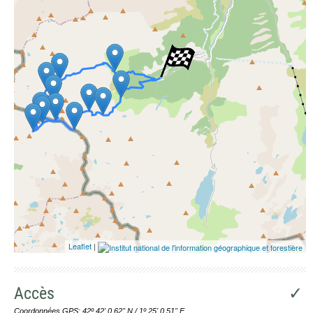
Photographies aériennes
Leaflet
|
Accès
✓
Coordonnées GPS: 42º 42' 0.62'' N / 1º 25' 0.51'' E