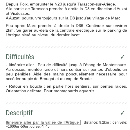
Depuis Foix, emprunter le N20 jusqu'à Tarascon-sur-Ariège.
A la sortie de Tarascon prendre à droite la D8 en direction d'Auzat
et Vicdessos.
A Auzat, poursuivre toujours sur la D8 jusqu'au village de Marc.
Peu après Marc prendre à droite la D66. Continuer sur environ
2km. Se garer au-dela de la centrale électrique sur le parking de
l'Artigue situé au niveau du dernier lacet.
Difficultés
✓
- Itinéraire aller : Peu de difficulté jusqu'à l'étang de Montestaure.
Au-dessus, montée raide et hors sentier sur pentes d'éboulis un
peu pénibles. Aide des mains ponctuellement nécessaire pour
accéder au pic de Brougat et au cap de Broate
- Retour en boucle : en partie hors sentiers, sur pentes raides.
Orientation délicate. Pour montagnards aguerris.
Descriptif
✓
Itinéraire aller par la vallée de l'Artigue
distance: 9.2km ; dénivelé:
+1600m -50m ; durée: 4h45