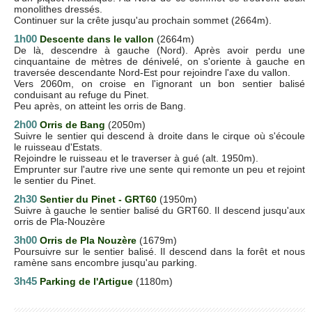
monolithes dressés.
Continuer sur la crête jusqu'au prochain sommet (2664m).
1h00
Descente dans le vallon
(2664m)
De là, descendre à gauche (Nord). Après avoir perdu une
cinquantaine de mètres de dénivelé, on s'oriente à gauche en
traversée descendante Nord-Est pour rejoindre l'axe du vallon.
Vers 2060m, on croise en l'ignorant un bon sentier balisé
conduisant au refuge du Pinet.
Peu après, on atteint les orris de Bang.
2h00
Orris de Bang
(2050m)
Suivre le sentier qui descend à droite dans le cirque où s'écoule
le ruisseau d'Estats.
Rejoindre le ruisseau et le traverser à gué (alt. 1950m).
Emprunter sur l'autre rive une sente qui remonte un peu et rejoint
le sentier du Pinet.
2h30
Sentier du Pinet - GRT60
(1950m)
Suivre à gauche le sentier balisé du GRT60. Il descend jusqu'aux
orris de Pla-Nouzère
3h00
Orris de Pla Nouzère
(1679m)
Poursuivre sur le sentier balisé. Il descend dans la forêt et nous
ramène sans encombre jusqu'au parking.
3h45
Parking de l'Artigue
(1180m)