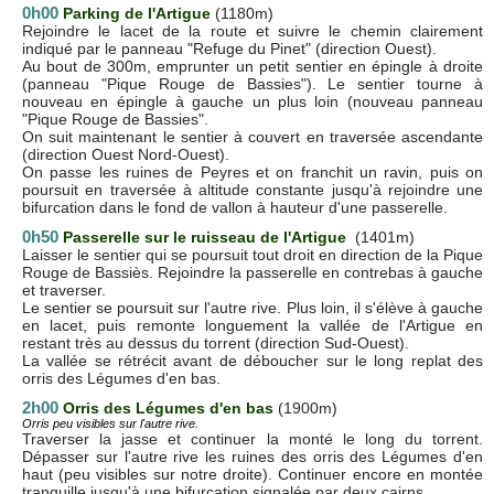
0h00
Parking de l'Artigue
(1180m)
Rejoindre le lacet de la route et suivre le chemin clairement
indiqué par le panneau "Refuge du Pinet" (direction Ouest).
Au bout de 300m, emprunter un petit sentier en épingle à droite
(panneau "Pique Rouge de Bassies"). Le sentier tourne à
nouveau en épingle à gauche un plus loin (nouveau panneau
"Pique Rouge de Bassies".
On suit maintenant le sentier à couvert en traversée ascendante
(direction Ouest Nord-Ouest).
On passe les ruines de Peyres et on franchit un ravin, puis on
poursuit en traversée à altitude constante jusqu'à rejoindre une
bifurcation dans le fond de vallon à hauteur d'une passerelle.
0h50
Passerelle
sur le ruisseau de l'Artigue
(1401m)
Laisser le sentier qui se poursuit tout droit en direction de la Pique
Rouge de Bassiès. Rejoindre la passerelle en contrebas à gauche
et traverser.
Le sentier se poursuit sur l'autre rive. Plus loin, il s'élève à gauche
en lacet, puis remonte longuement la vallée de l'Artigue en
restant très au dessus du torrent (direction Sud-Ouest).
La vallée se rétrécit avant de déboucher sur le long replat des
orris des Légumes d'en bas.
2h00
Orris des Légumes d'en bas
(1900m)
Orris peu visibles sur l'autre rive.
Traverser la jasse et continuer la monté le long du torrent.
Dépasser sur l'autre rive les ruines des orris des Légumes d'en
haut (peu visibles sur notre droite). Continuer encore en montée
tranquille jusqu'à une bifurcation signalée par deux cairns.