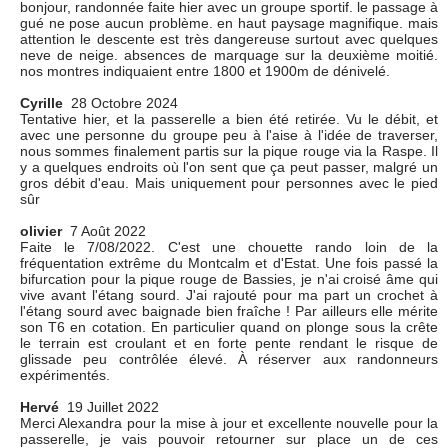
bonjour, randonnée faite hier avec un groupe sportif. le passage à
gué ne pose aucun problème. en haut paysage magnifique. mais
attention le descente est très dangereuse surtout avec quelques
neve de neige. absences de marquage sur la deuxième moitié.
nos montres indiquaient entre 1800 et 1900m de dénivelé.
Cyrille
28 Octobre 2024
Tentative hier, et la passerelle a bien été retirée. Vu le débit, et
avec une personne du groupe peu à l'aise à l'idée de traverser,
nous sommes finalement partis sur la pique rouge via la Raspe. Il
y a quelques endroits où l'on sent que ça peut passer, malgré un
gros débit d'eau. Mais uniquement pour personnes avec le pied
sûr
olivier
7 Août 2022
Faite le 7/08/2022. C'est une chouette rando loin de la
fréquentation extrême du Montcalm et d'Estat. Une fois passé la
bifurcation pour la pique rouge de Bassies, je n'ai croisé âme qui
vive avant l'étang sourd. J'ai rajouté pour ma part un crochet à
l'étang sourd avec baignade bien fraîche ! Par ailleurs elle mérite
son T6 en cotation. En particulier quand on plonge sous la crête
le terrain est croulant et en forte pente rendant le risque de
glissade peu contrôlée élevé. À réserver aux randonneurs
expérimentés.
Hervé
19 Juillet 2022
Merci Alexandra pour la mise à jour et excellente nouvelle pour la
passerelle, je vais pouvoir retourner sur place un de ces