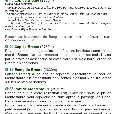
4h45
Cap de Broate
(2730m)
Grand cairn sommital
-
au Sud-Ouest, en suivant la crête, le Guins de Taps, le Guins de l'Ane, puis le pic
du Port de Sullo.
- en arriere plan entre le Guins de l'Ane et le pic du Port de Sullo, La Pique d'Estats
- plus à gauche, le sommet arrondi du Montcalm
- au Sud-Ouest Ouest en arrière plan, l'Aneto
- à l'Ouest Nord-Ouest, le pic de Certescans dans l'axe de lacs espagnols
partiellement masqués
- au Nord, la Pique Rouge de Bassies
Retour par la passade du Bang
distance: 8.2km ; dénivelé: +100m
-1650m; durée: 4h00
0h00
Cap de Broate
(2730m)
Revenir sur nos pas jusqu'au col séparant les deux sommets du
cap de Broate. Ne pas remonter au second sommet mais l'éviter
par la droite et descendre sa crête Nord-Est. Rejoindre l'étang de
Broate en contrebas.
0h15
E
tang de Broate
(2630m)
Laisser l'étang à gauche et rejoindre directement le port de
Montestaure en empruntant des sentes d'animaux en traversée
sur les pentes herbeuses.
0h35
Port de Montestaure
(2570m)
Continuer sur la crête (direction Est). Traverser sous le pic de
Montestaure pour rejoindre de suite après la passage de Bang.
Cette brèche est signalée par piquet métallique.
Poursuivre sur la crête qui s'oriente à droite (Sud-Est). Passer un
petit sommet (2669m), et rejoindre un collet marqué d'un cairn et
d'un piquet métallique. Au Nord de ce sommet se trouvent deux