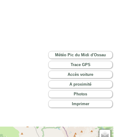
Météo Pic du Midi d'Ossau
Trace GPS
Accès voiture
A proximité
Photos
Imprimer
Cartes IGN