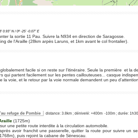
.93'' N / 0º -25' -0.07'' E
nter la sortie 11 Pau. Suivre la N934 en direction de Saragosse.
ing de l'Araille (28km arpès Laruns, et 1km avant le col frontalier).
lobalement facile si on reste sur l'itinéraire. Seule la première et la d
s qui partent facilement sur les pentes caillouteuses... casque indispe
e la voie, et le retour par la voie normale demandent un peu d'attentio
squ'au refuge de Pombie
distance: 3.8km ; dénivelé: +400m -100m ; durée: 1h3
Araille
(1725m)
ur une petite route interdite à la circulation automobile.
rès avoir franchit une passerelle, quitter la route pour suivre un se
(1768m), puis rejoint la cabane de Sénescau.