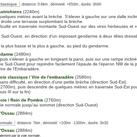
d classique
distance: 0.8km ; dénivelé: +650m ; durée: 3h00
Autrichiens
(2240m)
quelques mètres avant la brèche. S'élever à gauche sur une dalle incliné
à droite une terrasse surplombant la brèche.
fficulté en traversée montante Sud-Ouest sur des vires herbeuses et 
 Sud-Ouest, en direction d'un imposant gendarme à deux têtes dressé 
 la plus basse et la plus à gauche, au pied du gendarme.
ndarme
(2480m)
uis s'élever à gauche en longeant la paroi, puis sur une rampe incliné
e Sud-Ouest pour rejoindre facilement l'épaule de l'éperon NW de la po
a vire de l'Embaradère.
oie classique / Vire de l'embaradère
(2580m)
ans difficulté, en direction d'une petite brèche (direction Sud-Est).
(2700m), puis descendre de quelques mètres en traversée Sud-Est pour 
uis III sur la fin)
 voie / Rein de Pombie
(2760m)
voie normale jusqu'au sommet (direction Sud-Ouest)
d'Ossau
(2884m)
 normale
distance: 7km ; dénivelé: +100m -1300m ; durée: 3h30
d'Ossau
(2884m)
.
ralement par la voie normale