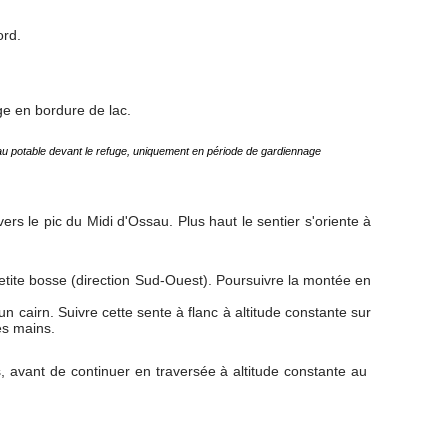
ord.
uge en bordure de lac.
au potable devant le refuge, uniquement en période de gardiennage
vers le pic du Midi d'Ossau. Plus haut le sentier s'oriente à
petite bosse (direction Sud-Ouest). Poursuivre la montée en
n cairn. Suivre cette sente à flanc à altitude constante sur
es mains.
 avant de continuer en traversée à altitude constante au