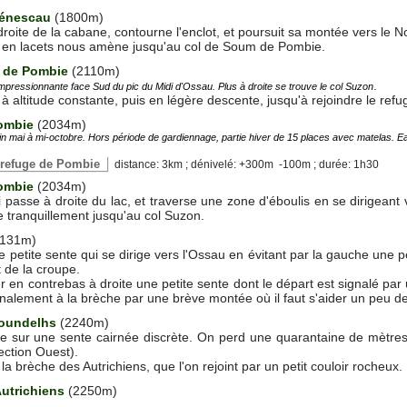
énescau
(1800m)
droite de la cabane, contourne l'enclot, et poursuit sa montée vers le N
e en lacets nous amène jusqu'au col de Soum de Pombie.
 de Pombie
(2110m)
.
mpressionnante face Sud du pic du Midi d'Ossau. Plus à droite se trouve le col Suzon
à altitude constante, puis en légère descente, jusqu'à rejoindre le ref
ombie
(2034m)
in mai à mi-octobre. Hors période de gardiennage, partie hiver de 15 places avec matelas. E
 refuge de Pombie
distance: 3km ; dénivelé: +300m -100m ; durée: 1h30
ombie
(2034m)
i passe à droite du lac, et traverse une zone d'éboulis en se dirigeant 
e tranquillement jusqu'au col Suzon.
131m)
 petite sente qui se dirige vers l'Ossau en évitant par la gauche une 
t de la croupe.
 en contrebas à droite une petite sente dont le départ est signalé par u
alement à la brèche par une brève montée où il faut s'aider un peu d
oundelhs
(2240m)
e sur une sente cairnée discrète. On perd une quarantaine de mètres,
rection Ouest).
la brèche des Autrichiens, que l'on rejoint par un petit couloir rocheux.
utrichiens
(2250m)