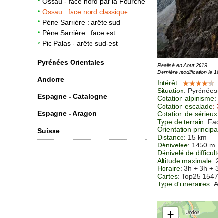
Ossau - face nord par la Fourche
Ossau : face nord classique
Pène Sarrière : arête sud
Pène Sarrière : face est
Pic Palas - arête sud-est
Pyrénées Orientales
Réalisé en Aout 2019
Dernière modification le 
Andorre
Intérêt
:
Situation
:
Pyrénées-
Espagne - Catalogne
Cotation alpinisme
:
Cotation escalade
:
Espagne - Aragon
Cotation de sérieux
Type de terrain
: Fa
Orientation principa
Suisse
Distance
: 15 km
Dénivelée
: 1450 m
Dénivelé de difficul
Altitude maximale
:
Horaire
: 3h + 3h + 
Cartes
: Top25 1547
Type d'itinéraires
: A
+