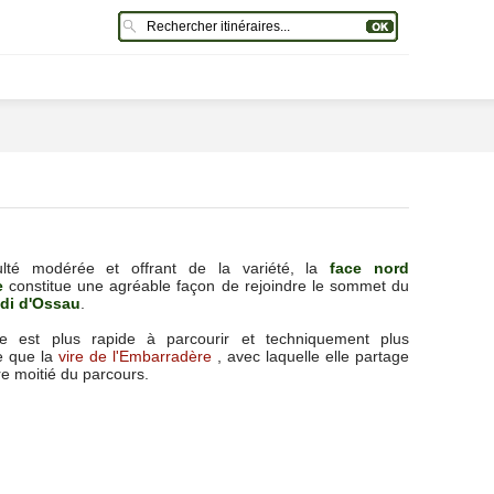
culté modérée et offrant de la variété, la
face nord
e
constitue une agréable façon de rejoindre le sommet du
idi d'Ossau
.
ie est plus rapide à parcourir et techniquement plus
e que la
vire de l'Embarradère
, avec laquelle elle partage
re moitié du parcours.