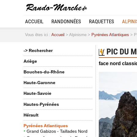
ACCUEIL
RANDONNÉES
RAQUETTES
ALPIN
Vous êtes ici :
Accueil
> Alpinisme >
Pyrénées Atlantiques
> Pi
PIC DU M
-> Rechercher
Ariège
face nord class
Bouches-du-Rhône
Haute-Garonne
Haute-Savoie
Hautes-Pyrénées
Hérault
Pyrénées Atlantiques
Grand Gabizos - Taillades Nord