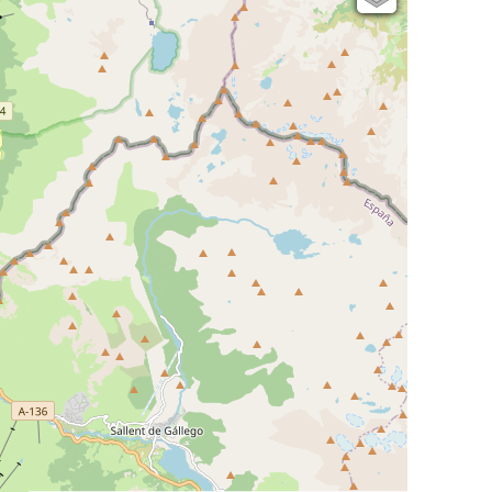
Open Topo Map
Open Street Map
ESRI Word Imagery
Photographies aériennes