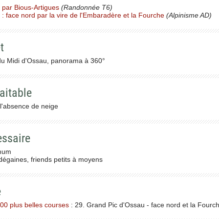
 par Bious-Artigues
(Randonnée T6)
 : face nord par la vire de l'Embaradère et la Fourche
(Alpinisme AD)
t
u Midi d'Ossau, panorama à 360°
aitable
 l'absence de neige
essaire
mum
égaines, friends petits à moyens
e
00 plus belles courses
: 29. Grand Pic d'Ossau - face nord et la Fourc