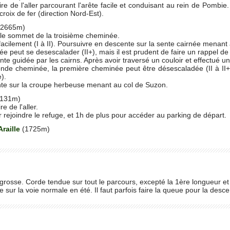
aire de l'aller parcourant l'arête facile et conduisant au rein de Pombi
croix de fer (direction Nord-Est).
2665m)
 le sommet de la troisième cheminée.
acilement (I à II). Poursuivre en descente sur la sente cairnée menan
 peut se desescalader (II+), mais il est prudent de faire un rappel de
nte guidée par les cairns. Après avoir traversé un couloir et effectué
conde cheminée, la première cheminée peut être désescaladée (II à II
).
nte sur la croupe herbeuse menant au col de Suzon.
131m)
re de l'aller.
ejoindre le refuge, et 1h de plus pour accéder au parking de départ.
Araille
(1725m)
grosse. Corde tendue sur tout le parcours, excepté la 1ère longueur et
ur la voie normale en été. Il faut parfois faire la queue pour la des