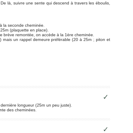
e. De là, suivre une sente qui descend à travers les éboulis,
t à la seconde cheminée.
 25m (plaquette en place).
 une brève remontée, on accède à la 1ère cheminée.
+) mais un rappel demeure préférable (20 à 25m ; piton et
✓
 dernière longueur (25m un peu juste).
cente des cheminées.
✓