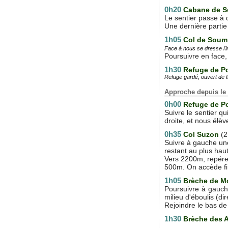
0h20
Cabane de S
Le sentier passe à 
Une dernière parti
1h05
Col de Soum
Face à nous se dresse l'i
Poursuivre en face, 
1h30
Refuge de P
Refuge gardé, ouvert de f
Approche depuis le
0h00
R
efuge de P
Suivre le sentier qu
droite, et nous élèv
0h35
Col Suzon
(2
Suivre à gauche une
restant au plus hau
Vers 2200m, repérer
500m. On accède fin
1h05
Brèche de M
Poursuivre à gauch
milieu d'éboulis (di
Rejoindre le bas de 
1h30
Brèche des A