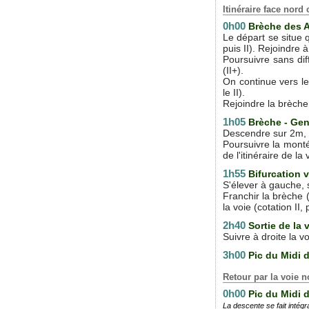
Itinéraire face nor
0h00
B
rèche des 
Le départ se situe 
puis II). Rejoindre 
Poursuivre sans di
(II+).
On continue vers le
le II).
Rejoindre la brèche
1h05
Brèche - Ge
Descendre sur 2m, p
Poursuivre la monté
de l'itinéraire de l
1h55
Bifurcation v
S'élever à gauche, s
Franchir la brèche 
la voie (cotation II, p
2h40
Sortie de la
Suivre à droite la 
3h00
Pic du Midi 
Retour par la voie
0h00
Pic du Midi 
La descente se fait intég