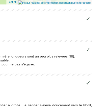
Leaflet
|
✓
✓
ernière longueurs sont un peu plus relevées (III).
nsable.
n pour ne pas s'égarer.
✓
0
ntier à droite. Le sentier s'élève doucement vers le Nord,