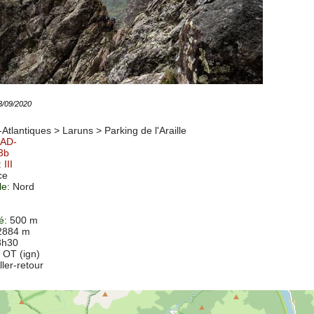
18/09/2020
Atlantiques > Laruns >
Parking de l'Araille
AD-
 3b
:
III
ce
le
: Nord
té
: 500 m
 2884 m
3h30
 OT (ign)
ller-retour