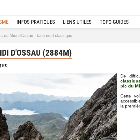
ISME
INFOS PRATIQUES
LIENS UTILES
TOPO-GUIDES
c du Midi d'Ossau : face nord classique
IDI D'OSSAU (2884M)
ique
De diffi
classiqu
pic du M
Cette vo
accessibl
la premiè