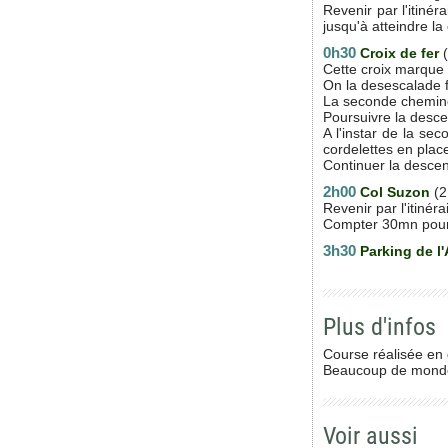
Revenir par l'itinér
jusqu'à atteindre la 
0h30
Croix de fer
(
Cette croix marque
On la desescalade f
La seconde cheminée
Poursuivre la desce
A l'instar de la se
cordelettes en place
Continuer la desce
2h00
Col Suzon
(2
Revenir par l'itinérai
Compter 30mn pour r
3h30
Parking de l'
Plus d'infos
Course réalisée en 
Beaucoup de monde s
Voir aussi