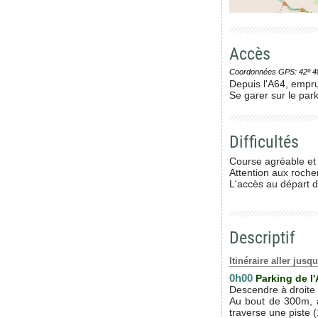
Accès
Coordonnées GPS: 42º 48' 0
Depuis l'A64, empru
Se garer sur le park
Difficultés
Course agréable et g
Attention aux rocher
L'accès au départ d
Descriptif
Itinéraire aller ju
0h00
Parking de l'
Descendre à droite s
Au bout de 300m, ap
traverse une piste 