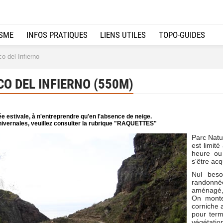
ISME
INFOS PRATIQUES
LIENS UTILES
TOPO-GUIDES
o del Infierno
O DEL INFIERNO (550M)
e estivale, à n'entreprendre qu'en l'absence de neige.
ivernales, veuillez consulter la rubrique "RAQUETTES"
Parc Natur
est limit
heure ou
s'être acq
Nul beso
randonnée
aménagé, 
On monte
corniche 
pour term
végétatio