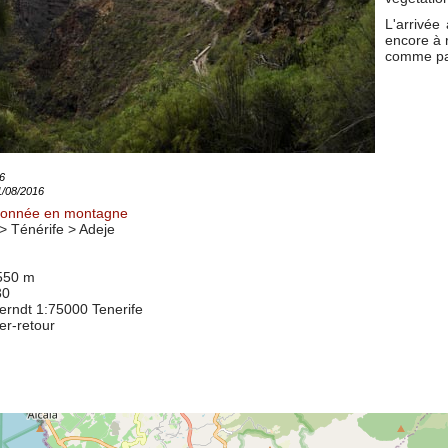
L'arrivée
encore à r
comme pa
6
11/08/2016
onnée en montagne
> Ténérife >
Adeje
 550 m
30
berndt 1:75000 Tenerife
ler-retour