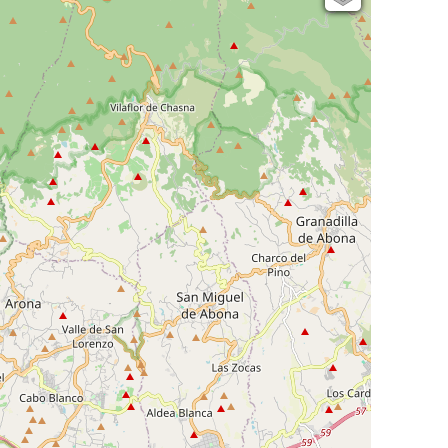
Open Topo Map
Open Street Map
ESRI Word Imagery
Photographies aériennes