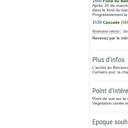
1h00
Fond du Barr
Après 1h de marche
dans le fond du bar
Progressivement la 
1h30
Cascade
(55
Itinéraire retour
dist
Revenez par le même
Plus d'infos
L'accès au Barranco
Certains jour, la cha
Point d'intêre
Point de vue sur la 
Végétation variée e
Epoque souh