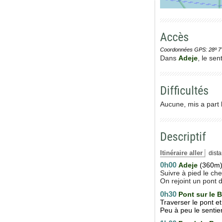
Accès
Coordonnées GPS: 28º 7' 0.
Dans
Adeje
, le se
Difficultés
Aucune, mis a part 
Descriptif
Itinéraire aller
dista
0h00
Adeje
(360m
Suivre à pied le ch
On rejoint un pont 
0h30
Pont sur le 
Traverser le pont e
Peu à peu le sentie