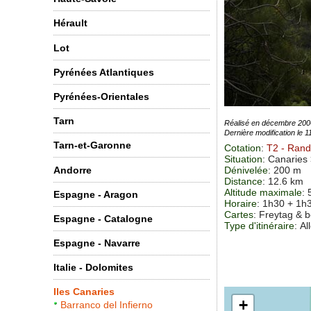
Hérault
Lot
Pyrénées Atlantiques
Pyrénées-Orientales
Tarn
Réalisé en décembre 200
Dernière modification le 
Tarn-et-Garonne
Cotation
:
T2
- Rand
Situation
:
Canaries 
Andorre
Dénivelée
: 200 m
Distance
: 12.6 km
Altitude maximale
:
Espagne - Aragon
Horaire
: 1h30 + 1h
Cartes
: Freytag & 
Espagne - Catalogne
Type d'itinéraire
: Al
Espagne - Navarre
Italie - Dolomites
Iles Canaries
+
Barranco del Infierno