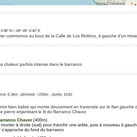
58'' N / -16º -43' -0.42'' E
ntier commence au bout de la Calle de Los Molinos, à gauche d'un mirador
la chaleur parfois intense dans le barranco
nce: 6.3km ; dénivelé: +200m ; durée: 1h30
)
emin bien balisé qui monte doucement en traversée sur le flan gauche d
de pierre enjambant le lit du Barranco Chavor.
Barranco Chavor
(400m)
t monter à droite (sud) pour franchir une arête, puis à nouveau à gauche
r s'approche du fond du barranco