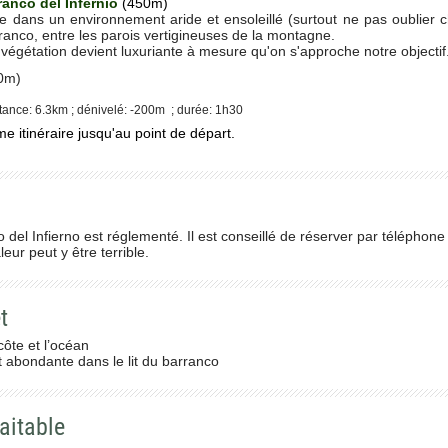
anco del Infernio
(450m)
 dans un environnement aride et ensoleillé (surtout ne pas oublier c
ranco, entre les parois vertigineuses de la montagne.
végétation devient luxuriante à mesure qu'on s'approche notre objectif
0m)
ance: 6.3km ; dénivelé: -200m ; durée: 1h30
 itinéraire jusqu'au point de départ.
 del Infierno est réglementé. Il est conseillé de réserver par téléphone
leur peut y être terrible.
t
côte et l’océan
t abondante dans le lit du barranco
aitable