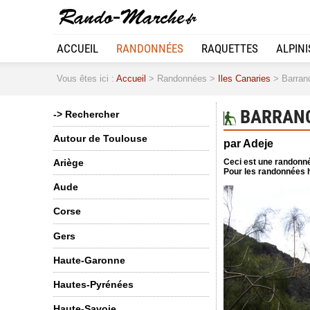
ACCUEIL
RANDONNÉES
RAQUETTES
ALPIN
Vous êtes ici :
Accueil
> Randonnées >
Iles Canaries
> Barranc
BARRANC
-> Rechercher
Autour de Toulouse
par Adeje
Ceci est une randonné
Ariège
Pour les randonnées h
Aude
Corse
Gers
Haute-Garonne
Hautes-Pyrénées
Haute-Savoie