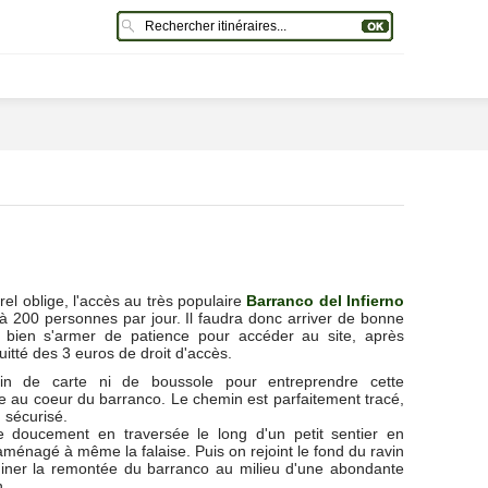
el oblige, l'accès au très populaire
Barranco del Infierno
é à 200 personnes par jour. Il faudra donc arriver de bonne
 bien s'armer de patience pour accéder au site, après
uitté des 3 euros de droit d'accès.
in de carte ni de boussole pour entreprendre cette
 au coeur du barranco. Le chemin est parfaitement tracé,
sécurisé.
 doucement en traversée le long d'un petit sentier en
aménagé à même la falaise. Puis on rejoint le fond du ravin
iner la remontée du barranco au milieu d'une abondante
n.