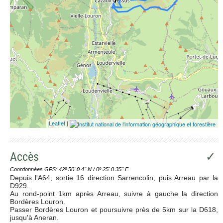
Leaflet
|
Accès
✓
Coordonnées GPS: 42º 50' 0.4'' N / 0º 25' 0.35'' E
Depuis l'A64, sortie 16 direction Sarrencolin, puis Arreau par la
D929.
Au rond-point 1km après Arreau, suivre à gauche la direction
Bordères Louron.
Passer Bordères Louron et poursuivre près de 5km sur la D618,
jusqu'à Aneran.