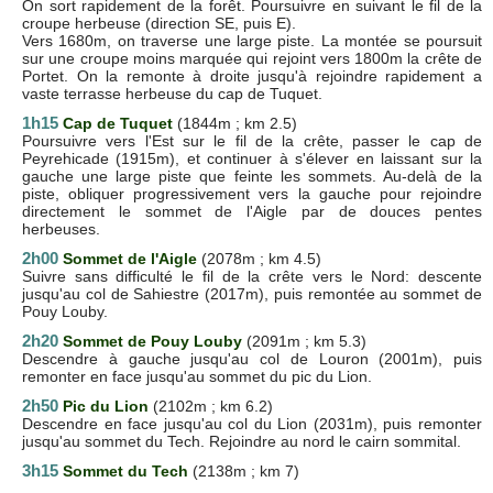
On sort rapidement de la forêt. Poursuivre en suivant le fil de la
croupe herbeuse (direction SE, puis E).
Vers 1680m, on traverse une large piste. La montée se poursuit
sur une croupe moins marquée qui rejoint vers 1800m la crête de
Portet. On la remonte à droite jusqu'à rejoindre rapidement a
vaste terrasse herbeuse du cap de Tuquet.
1h15
Cap de Tuquet
(1844m ; km 2.5)
Poursuivre vers l'Est sur le fil de la crête, passer le cap de
Peyrehicade (1915m), et continuer à s'élever en laissant sur la
gauche une large piste que feinte les sommets. Au-delà de la
piste, obliquer progressivement vers la gauche pour rejoindre
directement le sommet de l'Aigle par de douces pentes
herbeuses.
2h00
Sommet de l'Aigle
(2078m ; km 4.5)
Suivre sans difficulté le fil de la crête vers le Nord: descente
jusqu'au col de Sahiestre (2017m), puis remontée au sommet de
Pouy Louby.
2h20
Sommet de Pouy Louby
(2091m ; km 5.3)
Descendre à gauche jusqu'au col de Louron (2001m), puis
remonter en face jusqu'au sommet du pic du Lion.
2h50
Pic du Lion
(2102m ; km 6.2)
Descendre en face jusqu'au col du Lion (2031m), puis remonter
jusqu'au sommet du Tech. Rejoindre au nord le cairn sommital.
3h15
Sommet du Tech
(2138m ; km 7)