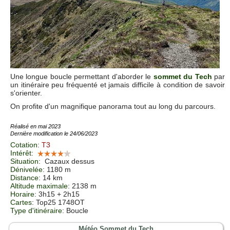
Une longue boucle permettant d'aborder le
sommet du Tech
par
un itinéraire peu fréquenté et jamais difficile à condition de savoir
s'orienter.
On profite d'un magnifique panorama tout au long du parcours.
Réalisé en mai 2023
Dernière modification le 24/06/2023
Cotation
:
T3
Intérêt
:
Situation
:
Cazaux dessus
Dénivelée
: 1180 m
Distance
: 14 km
Altitude maximale
: 2138 m
Horaire
: 3h15 + 2h15
Cartes
:
Top25 1748OT
Type d'itinéraire
: Boucle
Météo Sommet du Tech