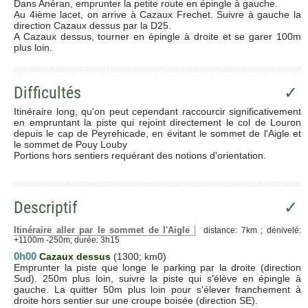
Dans Anéran, emprunter la petite route en épingle à gauche.
Au 4ième lacet, on arrive à Cazaux Frechet. Suivre à gauche la
direction Cazaux dessus par la D25.
A Cazaux dessus, tourner en épingle à droite et se garer 100m
plus loin.
Difficultés
✓
Itinéraire long, qu'on peut cependant raccourcir significativement
en empruntant la piste qui rejoint directement le col de Louron
depuis le cap de Peyrehicade, en évitant le sommet de l'Aigle et
le sommet de Pouy Louby
Portions hors sentiers requérant des notions d'orientation.
Descriptif
✓
Itinéraire aller par le sommet de l'Aigle
distance: 7km ; dénivelé:
+1100m -250m; durée: 3h15
0h00
Cazaux dessus
(1300; km0)
Emprunter la piste que longe le parking par la droite (direction
Sud). 250m plus loin, suivre la piste qui s'élève en épingle à
gauche. La quitter 50m plus loin pour s'élever franchement à
droite hors sentier sur une croupe boisée (direction SE).