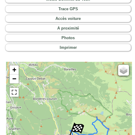
Trace GPS
Accès voiture
A proximité
Photos
Imprimer
+
Cartes IGN
−
Open Topo Map
Open Street Map
ESRI Word Imagery
Photographies aériennes