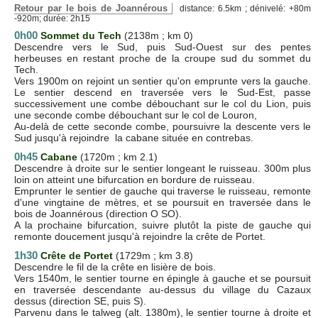
Retour par le bois de Joannérous
distance: 6.5km ; dénivelé: +80m
-920m; durée: 2h15
0h00
Sommet du Tech
(2138m ; km 0)
Descendre vers le Sud, puis Sud-Ouest sur des pentes
herbeuses en restant proche de la croupe sud du sommet du
Tech.
Vers 1900m on rejoint un sentier qu'on emprunte vers la gauche.
Le sentier descend en traversée vers le Sud-Est, passe
successivement une combe débouchant sur le col du Lion, puis
une seconde combe débouchant sur le col de Louron,
Au-delà de cette seconde combe, poursuivre la descente vers le
Sud jusqu'à rejoindre la cabane située en contrebas.
0h45
Cabane
(1720m ; km 2.1)
Descendre à droite sur le sentier longeant le ruisseau. 300m plus
loin on atteint une bifurcation en bordure de ruisseau.
Emprunter le sentier de gauche qui traverse le ruisseau, remonte
d'une vingtaine de mètres, et se poursuit en traversée dans le
bois de Joannérous (direction O SO).
A la prochaine bifurcation, suivre plutôt la piste de gauche qui
remonte doucement jusqu'à rejoindre la crête de Portet.
1h30
Crête de Portet
(1729m ; km 3.8)
Descendre le fil de la crête en lisière de bois.
Vers 1540m, le sentier tourne en épingle à gauche et se poursuit
en traversée descendante au-dessus du village du Cazaux
dessus (direction SE, puis S).
Parvenu dans le talweg (alt. 1380m), le sentier tourne à droite et