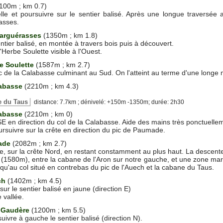
100m ; km 0.7)
elle et poursuivre sur le sentier balisé. Après une longue travers
asses.
arguérasses
(1350m ; km 1.8)
ntier balisé, en montée à travers bois puis à découvert.
l'Herbe Soulette visible à l'Ouest.
be Soulette
(1587m ; km 2.7)
pic de la Calabasse culminant au Sud. On l'atteint au terme d'une long
labasse
(2210m ; km 4.3)
ne du Taus
distance: 7.7km ; dénivelé: +150m -1350m; durée: 2h30
labasse
(2210m ; km 0)
E en direction du col de la Calabasse. Aide des mains très ponctuelle
rsuivre sur la crête en direction du pic de Paumade.
ade
(2082m ; km 2.7)
 sur la crête Nord, en restant constamment au plus haut. La descente e
t (1580m), entre la cabane de l'Aron sur notre gauche, et une zone mar
squ'au col situé en contrebas du pic de l'Auech et la cabane du Taus.
ech
(1402m ; km 4.5)
ur le sentier balisé en jaune (direction E)
 vallée.
 Gaudère
(1200m ; km 5.5)
uivre à gauche le sentier balisé (direction N).