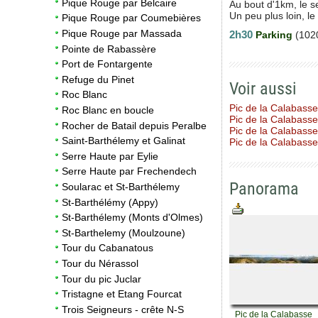
Pique Rouge par Belcaire
Au bout d'1km, le se
Un peu plus loin, le
Pique Rouge par Coumebières
Pique Rouge par Massada
2h30
Parking
(1020
Pointe de Rabassère
Port de Fontargente
Refuge du Pinet
Voir aussi
Roc Blanc
Pic de la Calabass
Roc Blanc en boucle
Pic de la Calabasse
Rocher de Batail depuis Peralbe
Pic de la Calabass
Saint-Barthélemy et Galinat
Pic de la Calabasse
Serre Haute par Eylie
Serre Haute par Frechendech
Panorama
Soularac et St-Barthélemy
St-Barthélémy (Appy)
St-Barthélemy (Monts d'Olmes)
St-Barthelemy (Moulzoune)
Tour du Cabanatous
Tour du Nérassol
Tour du pic Juclar
Tristagne et Etang Fourcat
Trois Seigneurs - crête N-S
Pic de la Calabasse