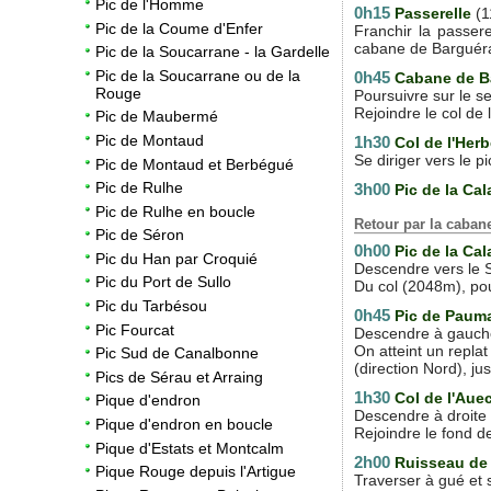
Pic de l'Homme
0h15
Passerelle
(1
Pic de la Coume d'Enfer
Franchir la passer
cabane de Barguér
Pic de la Soucarrane - la Gardelle
Pic de la Soucarrane ou de la
0h45
Cabane de B
Rouge
Poursuivre sur le se
Rejoindre le col de 
Pic de Maubermé
Pic de Montaud
1h30
Col de l'Her
Se diriger vers le 
Pic de Montaud et Berbégué
Pic de Rulhe
3h00
Pic de la Ca
Pic de Rulhe en boucle
Retour par la caba
Pic de Séron
0h00
Pic de la Ca
Pic du Han par Croquié
Descendre vers le S
Pic du Port de Sullo
Du col (2048m), pou
Pic du Tarbésou
0h45
Pic de Paum
Pic Fourcat
Descendre à gauche,
On atteint un repla
Pic Sud de Canalbonne
(direction Nord), ju
Pics de Sérau et Arraing
1h30
Col de l'Au
Pique d'endron
Descendre à droite s
Pique d'endron en boucle
Rejoindre le fond de
Pique d'Estats et Montcalm
2h00
Ruisseau de
Pique Rouge depuis l'Artigue
Traverser à gué et s