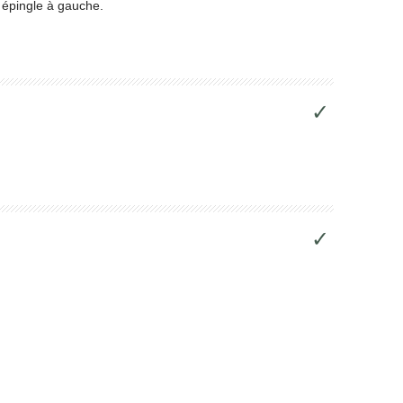
n épingle à gauche.
✓
✓