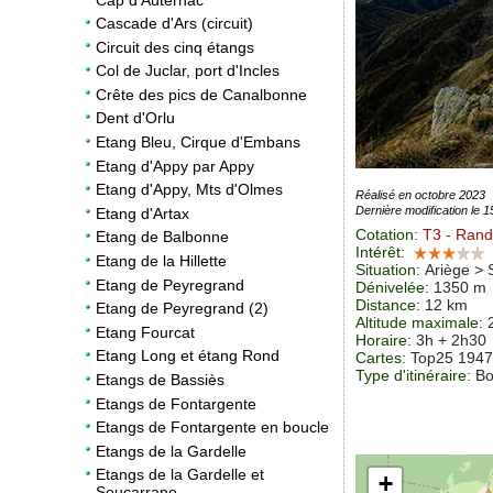
Cascade d'Ars (circuit)
Circuit des cinq étangs
Col de Juclar, port d'Incles
Crête des pics de Canalbonne
Dent d'Orlu
Etang Bleu, Cirque d'Embans
Etang d'Appy par Appy
Etang d'Appy, Mts d'Olmes
Réalisé en octobre 2023
Dernière modification le 
Etang d'Artax
Cotation
:
T3
- Rand
Etang de Balbonne
Intérêt
:
Etang de la Hillette
Situation
:
Ariège > 
Etang de Peyregrand
Dénivelée
: 1350 m
Distance
: 12 km
Etang de Peyregrand (2)
Altitude maximale
:
Etang Fourcat
Horaire
: 3h + 2h30
Etang Long et étang Rond
Cartes
: Top25 194
Type d'itinéraire
: B
Etangs de Bassiès
Etangs de Fontargente
Etangs de Fontargente en boucle
Etangs de la Gardelle
Etangs de la Gardelle et
+
Soucarrane