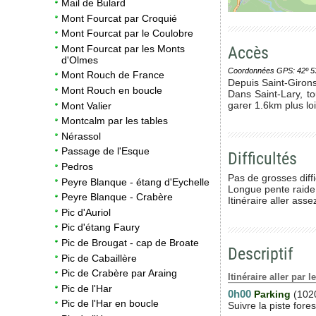
Mail de Bulard
Mont Fourcat par Croquié
Mont Fourcat par le Coulobre
Accès
Mont Fourcat par les Monts
d'Olmes
Coordonnées GPS: 42º 53' 0
Mont Rouch de France
Depuis Saint-Girons
Mont Rouch en boucle
Dans Saint-Lary, t
garer 1.6km plus lo
Mont Valier
Montcalm par les tables
Nérassol
Passage de l'Esque
Difficultés
Pedros
Pas de grosses diff
Peyre Blanque - étang d'Eychelle
Longue pente raide e
Peyre Blanque - Crabère
Itinéraire aller as
Pic d'Auriol
Pic d'étang Faury
Pic de Brougat - cap de Broate
Descriptif
Pic de Cabaillère
Pic de Crabère par Araing
Itinéraire aller par 
Pic de l'Har
0h00
Parking
(102
Pic de l'Har en boucle
Suivre la piste fore