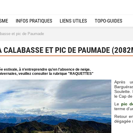
ISME
INFOS PRATIQUES
LIENS UTILES
TOPO-GUIDES
abasse et pic de Paumade
A CALABASSE ET PIC DE PAUMADE (2082
e estivale, à n'entreprendre qu'en l'absence de neige.
ivernales, veuillez consulter la rubrique "RAQUETTES"
Après u
Barguéras
Soulette.
le Cap de
Le
pic d
terme d'u
Retour e
dégagée s