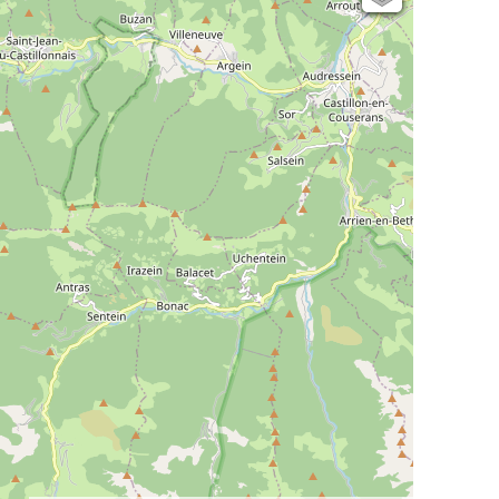
Open Topo Map
Open Street Map
ESRI Word Imagery
Photographies aériennes