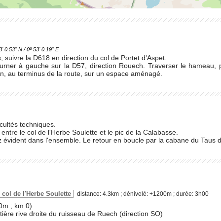
.53'' N / 0º 53' 0.19'' E
; suivre la D618 en direction du col de Portet d'Aspet.
ourner à gauche sur la D57, direction Rouech. Traverser le hameau, p
in, au terminus de la route, sur un espace aménagé.
icultés techniques.
ntre le col de l'Herbe Soulette et le pic de la Calabasse.
sez évident dans l'ensemble. Le retour en boucle par la cabane du Taus
le col de l'Herbe Soulette
distance: 4.3km ; dénivelé: +1200m ; durée: 3h00
0m ; km 0)
stière rive droite du ruisseau de Ruech (direction SO)