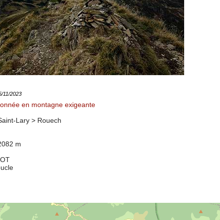
15/11/2023
onnée en montagne exigeante
Saint-Lary >
Rouech
 2082 m
7OT
oucle