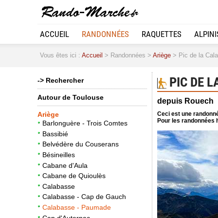
ACCUEIL
RANDONNÉES
RAQUETTES
ALPIN
Vous êtes ici :
Accueil
> Randonnées >
Ariège
> Pic de la Cal
PIC DE L
-> Rechercher
Autour de Toulouse
depuis Rouech
Ceci est une randonné
Ariège
Pour les randonnées h
Barlonguère - Trois Comtes
Bassibié
Belvédère du Couserans
Bésineilles
Cabane d'Aula
Cabane de Quioulès
Calabasse
Calabasse - Cap de Gauch
Calabasse - Paumade
Cap d'Auternac