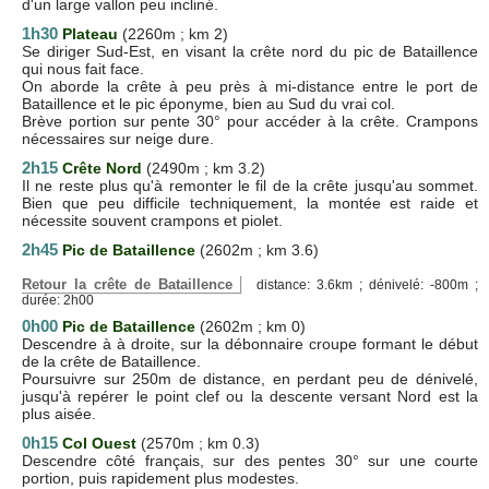
d'un large vallon peu incliné.
1h30
Plateau
(2260m ; km 2)
Se diriger Sud-Est, en visant la crête nord du pic de Bataillence
qui nous fait face.
On aborde la crête à peu près à mi-distance entre le port de
Bataillence et le pic éponyme, bien au Sud du vrai col.
Brève portion sur pente 30° pour accéder à la crête. Crampons
nécessaires sur neige dure.
2h15
Crête Nord
(2490m ; km 3.2)
Il ne reste plus qu'à remonter le fil de la crête jusqu'au sommet.
Bien que peu difficile techniquement, la montée est raide et
nécessite souvent crampons et piolet.
2h45
Pic de Bataillence
(2602m ; km 3.6)
Retour la crête de Bataillence
distance: 3.6km ; dénivelé: -800m ;
durée: 2h00
0h00
Pic de Bataillence
(2602m ; km 0)
Descendre à à droite, sur la débonnaire croupe formant le début
de la crête de Bataillence.
Poursuivre sur 250m de distance, en perdant peu de dénivelé,
jusqu'à repérer le point clef ou la descente versant Nord est la
plus aisée.
0h15
Col Ouest
(2570m ; km 0.3)
Descendre côté français, sur des pentes 30° sur une courte
portion, puis rapidement plus modestes.