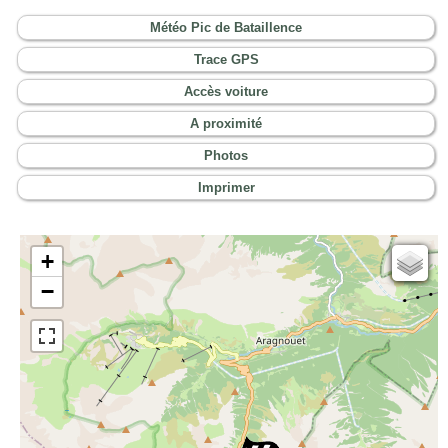
Météo Pic de Bataillence
Trace GPS
Accès voiture
A proximité
Photos
Imprimer
+
Cartes IGN
−
Open Topo Map
Open Street Map
ESRI Word Imagery
Photographies aériennes