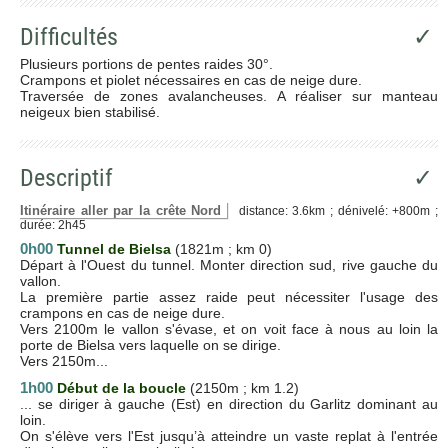
Difficultés
✓
Plusieurs portions de pentes raides 30°.
Crampons et piolet nécessaires en cas de neige dure.
Traversée de zones avalancheuses. A réaliser sur manteau
neigeux bien stabilisé.
Descriptif
✓
Itinéraire aller par la crête Nord
distance: 3.6km ; dénivelé: +800m ;
durée: 2h45
0h00
T
unnel de Bielsa
(1821m ; km 0)
Départ à l'Ouest du tunnel. Monter direction sud, rive gauche du
vallon.
La première partie assez raide peut nécessiter l'usage des
crampons en cas de neige dure.
Vers 2100m le vallon s'évase, et on voit face à nous au loin la
porte de Bielsa vers laquelle on se dirige.
Vers 2150m...
1h00
Début de la boucle
(2150m ; km 1.2)
... se diriger à gauche (Est) en direction du Garlitz dominant au
loin.
On s'élève vers l'Est jusqu’à atteindre un vaste replat à l'entrée