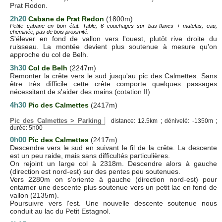
Prat Rodon.
2h20
Cabane de Prat Redon
(1800m)
Petite cabane en bon état. Table, 6 couchages sur bas-flancs + matelas, eau,
cheminée, pas de bois proximité.
S'élever en fond de vallon vers l'ouest, plutôt rive droite du
ruisseau. La montée devient plus soutenue à mesure qu'on
approche du col de Belh.
3h30
Col de Belh
(2247m)
Remonter la crête vers le sud jusqu'au pic des Calmettes. Sans
être très difficile cette crête comporte quelques passages
nécessitant de s'aider des mains (cotation II)
4h30
Pic des Calmettes
(2417m)
Pic des Calmettes > Parking
distance: 12.5km ; dénivelé: -1350m ;
durée: 5h00
0h00
Pic des Calmettes
(2417m)
Descendre vers le sud en suivant le fil de la crête. La descente
est un peu raide, mais sans difficultés particulières.
On rejoint un large col à 2318m. Descendre alors à gauche
(direction est nord-est) sur des pentes peu soutenues.
Vers 2280m on s'oriente à gauche (direction nord-est) pour
entamer une descente plus soutenue vers un petit lac en fond de
vallon (2135m).
Poursuivre vers l'est. Une nouvelle descente soutenue nous
conduit au lac du Petit Estagnol.