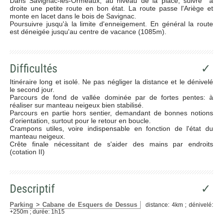
Dans Savignac-les-Ormeaux, au niveau de la place, suivre à
droite une petite route en bon état. La route passe l'Ariège et
monte en lacet dans le bois de Savignac.
Poursuivre jusqu'à la limite d'enneigement. En général la route
est déneigée jusqu'au centre de vacance (1085m).
Difficultés
✓
Itinéraire long et isolé. Ne pas négliger la distance et le dénivelé
le second jour.
Parcours de fond de vallée dominée par de fortes pentes: à
réaliser sur manteau neigeux bien stabilisé.
Parcours en partie hors sentier, demandant de bonnes notions
d'orientation, surtout pour le retour en boucle.
Crampons utiles, voire indispensable en fonction de l'état du
manteau neigeux.
Crête finale nécessitant de s'aider des mains par endroits
(cotation II)
Descriptif
✓
Parking > Cabane de Esquers de Dessus
distance: 4km ; dénivelé:
+250m ; durée: 1h15