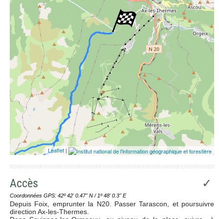
Leaflet
|
Accès
✓
Coordonnées GPS: 42º 42' 0.47'' N / 1º 48' 0.3'' E
Depuis Foix, emprunter la N20. Passer Tarascon, et poursuivre
direction Ax-les-Thermes.