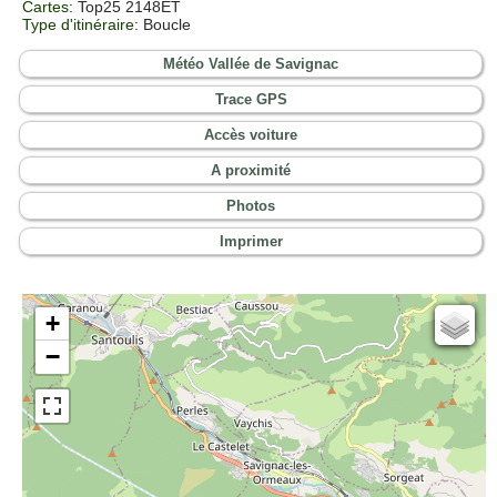
Cartes
:
Top25 2148ET
Type d'itinéraire
: Boucle
Météo Vallée de Savignac
Trace GPS
Accès voiture
A proximité
Photos
Imprimer
+
Cartes IGN
−
Open Topo Map
Open Street Map
ESRI Word Imagery
Photographies aériennes