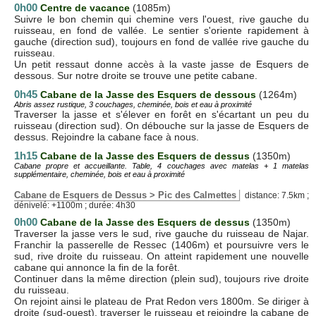
0h00
Centre de vacance
(1085m)
Suivre le bon chemin qui chemine vers l'ouest, rive gauche du
ruisseau, en fond de vallée. Le sentier s'oriente rapidement à
gauche (direction sud), toujours en fond de vallée rive gauche du
ruisseau.
Un petit ressaut donne accès à la vaste jasse de Esquers de
dessous. Sur notre droite se trouve une petite cabane.
0h45
Cabane de la Jasse des Esquers de dessous
(1264m)
Abris assez rustique, 3 couchages, cheminée, bois et eau à proximité
Traverser la jasse et s'élever en forêt en s'écartant un peu du
ruisseau (direction sud). On débouche sur la jasse de Esquers de
dessus. Rejoindre la cabane face à nous.
1h15
Cabane de la Jasse des Esquers de dessus
(1350m)
Cabane propre et accueillante. Table, 4 couchages avec matelas + 1 matelas
supplémentaire, cheminée, bois et eau à proximité
Cabane de Esquers de Dessus > Pic des Calmettes
distance: 7.5km ;
dénivelé: +1100m ; durée: 4h30
0h00
Cabane de la Jasse des Esquers de dessus
(1350m)
Traverser la jasse vers le sud, rive gauche du ruisseau de Najar.
Franchir la passerelle de Ressec (1406m) et poursuivre vers le
sud, rive droite du ruisseau. On atteint rapidement une nouvelle
cabane qui annonce la fin de la forêt.
Continuer dans la même direction (plein sud), toujours rive droite
du ruisseau.
On rejoint ainsi le plateau de Prat Redon vers 1800m. Se diriger à
droite (sud-ouest), traverser le ruisseau et rejoindre la cabane de