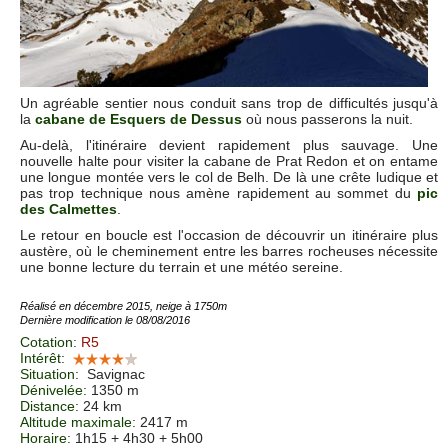
Un agréable sentier nous conduit sans trop de difficultés jusqu'à
la
cabane de Esquers de Dessus
où nous passerons la nuit.
Au-delà, l'itinéraire devient rapidement plus sauvage. Une
nouvelle halte pour visiter la cabane de Prat Redon et on entame
une longue montée vers le col de Belh. De là une crête ludique et
pas trop technique nous amène rapidement au sommet du
pic
des Calmettes
.
Le retour en boucle est l'occasion de découvrir un itinéraire plus
austère, où le cheminement entre les barres rocheuses nécessite
une bonne lecture du terrain et une météo sereine.
Réalisé en décembre 2015, neige à 1750m
Dernière modification le 08/08/2016
Cotation
:
R5
Intérêt
:
Situation
:
Savignac
Dénivelée
: 1350 m
Distance
: 24 km
Altitude maximale
: 2417 m
Horaire
: 1h15 + 4h30 + 5h00