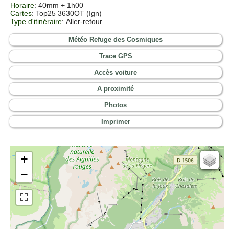
Horaire
: 40mm + 1h00
Cartes
: Top25 3630OT (Ign)
Type d'itinéraire
: Aller-retour
Météo Refuge des Cosmiques
Trace GPS
Accès voiture
A proximité
Photos
Imprimer
+
Cartes IGN
−
Open Topo Map
Open Street Map
ESRI Word Imagery
Photographies aériennes