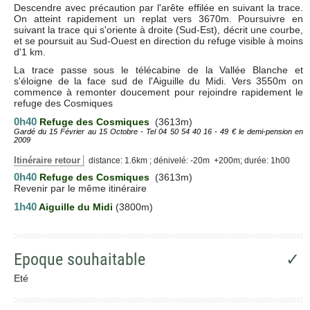
Descendre avec précaution par l'arête effilée en suivant la trace.
On atteint rapidement un replat vers 3670m. Poursuivre en
suivant la trace qui s'oriente à droite (Sud-Est), décrit une courbe,
et se poursuit au Sud-Ouest en direction du refuge visible à moins
d'1 km.
La trace passe sous le télécabine de la Vallée Blanche et
s'éloigne de la face sud de l'Aiguille du Midi. Vers 3550m on
commence à remonter doucement pour rejoindre rapidement le
refuge des Cosmiques
0h40
Refuge des Cosmiques
(3613m)
Gardé du 15 Février au 15 Octobre - Tel 04 50 54 40 16 - 49 € le demi-pension en
2009
Itinéraire retour
distance: 1.6km ; dénivelé: -20m +200m; durée: 1h00
0h40
Refuge des Cosmiques
(3613m)
Revenir par le même itinéraire
1h40
Aiguille du Midi
(3800m)
Epoque souhaitable
✓
Eté