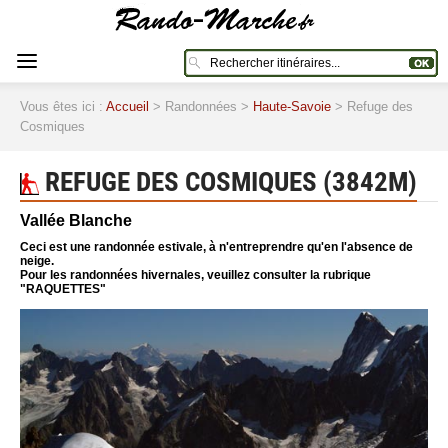
Vous êtes ici :
Accueil
> Randonnées >
Haute-Savoie
> Refuge des
Cosmiques
REFUGE DES COSMIQUES (3842M)
Vallée Blanche
Ceci est une randonnée estivale, à n'entreprendre qu'en l'absence de
neige.
Pour les randonnées hivernales, veuillez consulter la rubrique
"RAQUETTES"