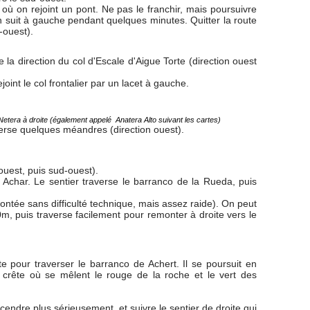
ù on rejoint un pont. Ne pas le franchir, mais poursuivre
on suit à gauche pendant quelques minutes. Quitter la route
-ouest).
la direction du col d'Escale d'Aigue Torte (direction ouest
oint le col frontalier par un lacet à gauche.
c Netera à droite (également appelé Anatera Alto suivant les cartes)
verse quelques méandres (direction ouest).
ouest, puis sud-ouest).
 Achar. Le sentier traverse le barranco de la Rueda, puis
ontée sans difficulté technique, mais assez raide). On peut
70m, puis traverse facilement pour remonter à droite vers le
e pour traverser le barranco de Achert. Il se poursuit en
 crête où se mêlent le rouge de la roche et le vert des
ndre plus sérieusement, et suivre le sentier de droite qui