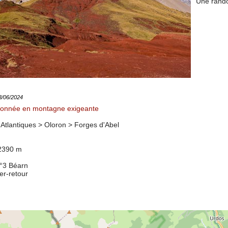
Une rando
13/06/2024
onnée en montagne exigeante
Atlantiques > Oloron >
Forges d'Abel
 2390 m
°3 Béarn
ler-retour