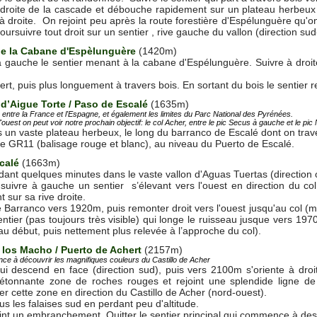
droite de la cascade et débouche rapidement sur un plateau herbeux o
r à droite. On rejoint peu après la route forestière d'Espélunguère qu'
oursuivre tout droit sur un sentier , rive gauche du vallon (direction sud
de la Cabane d'Espèlunguère
(1420m)
à gauche le sentier menant à la cabane d'Espélunguère. Suivre à droite 
, puis plus longuement à travers bois. En sortant du bois le sentier rej
 d’Aigue Torte / Paso de Escalé
(1635m)
e entre la France et l'Espagne, et également les limites du Parc National des Pyrénées.
'ouest on peut voir notre prochain objectif: le col Acher, entre le pic Secus à gauche et le pi
s un vaste plateau herbeux, le long du barranco de Escalé dont on tra
n le GR11 (balisage rouge et blanc), au niveau du Puerto de Escalé.
calé
(1663m)
ant quelques minutes dans le vaste vallon d'Aguas Tuertas (direction 
suivre à gauche un sentier s’élevant vers l'ouest en direction du col
sur sa rive droite.
e Barranco vers 1920m, puis remonter droit vers l'ouest jusqu'au col (m
sentier (pas toujours très visible) qui longe le ruisseau jusque vers 19
u début, puis nettement plus relevée à l’approche du col).
 los Macho / Puerto de Achert
(2157m)
e à découvrir les magnifiques couleurs du Castillo de Acher
ui descend en face (direction sud), puis vers 2100m s'oriente à droit
étonnante zone de roches rouges et rejoint une splendide ligne de
r cette zone en direction du Castillo de Acher (nord-ouest).
s les falaises sud en perdant peu d'altitude.
nt un embranchement. Quitter le sentier principal qui commence à desce