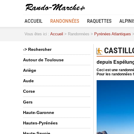
ACCUEIL
RANDONNÉES
RAQUETTES
ALPIN
Vous êtes ici :
Accueil
> Randonnées >
Pyrénées Atlantiques
>
CASTILLO
-> Rechercher
Autour de Toulouse
depuis Espélun
Ceci est une randonné
Ariège
Pour les randonnées h
Aude
Corse
Gers
Haute-Garonne
Hautes-Pyrénées
Haute-Savoie