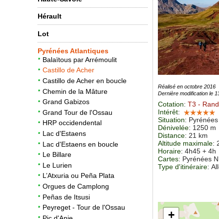
Hérault
Lot
Pyrénées Atlantiques
Balaïtous par Arrémoulit
Castillo de Acher
Castillo de Acher en boucle
Réalisé en octobre 2016
Chemin de la Mâture
Dernière modification le 
Grand Gabizos
Cotation
:
T3
- Rand
Intérêt
:
Grand Tour de l'Ossau
Situation
:
Pyrénées 
HRP occidendental
Dénivelée
: 1250 m
Lac d'Estaens
Distance
: 21 km
Altitude maximale
:
Lac d'Estaens en boucle
Horaire
: 4h45 + 4h
Le Billare
Cartes
: Pyrénées N
Le Lurien
Type d'itinéraire
: Al
L’Atxuria ou Peña Plata
Orgues de Camplong
Peñas de Itsusi
Peyreget - Tour de l'Ossau
+
Pic d'Anie