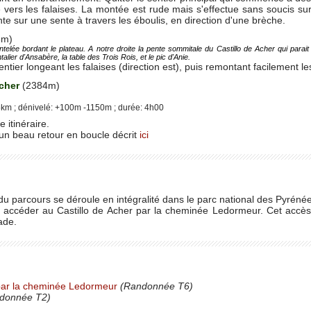
vers les falaises. La montée est rude mais s'effectue sans soucis sur
ente sur une sente à travers les éboulis, en direction d'une brèche.
3m)
telée bordant le plateau. A notre droite la pente sommitale du Castillo de Acher qui parai
talier d'Ansabère, la table des Trois Rois, et le pic d'Anie.
sentier longeant les falaises (direction est), puis remontant facilement
Acher
(2384m)
km ; dénivelé: +100m -1150m ; durée: 4h00
 itinéraire.
 un beau retour en boucle décrit
ici
 du parcours se déroule en intégralité dans le parc national des Pyréné
accéder au Castillo de Acher par la cheminée Ledormeur. Cet accès
ade.
 par la cheminée Ledormeur
(Randonnée T6)
donnée T2)