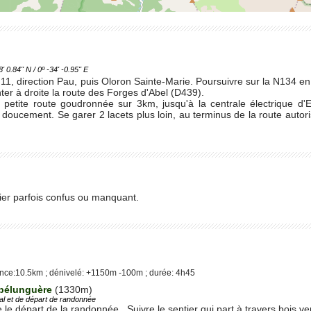
.84'' N / 0º -34' -0.95'' E
e 11, direction Pau, puis Oloron Sainte-Marie. Poursuivre sur la N134 
r à droite la route des Forges d'Abel (D439).
 petite route goudronnée sur 3km, jusqu'à la centrale électrique d'E
 doucement. Se garer 2 lacets plus loin, au terminus de la route aut
tier parfois confus ou manquant.
nce:10.5km ; dénivelé: +1150m -100m ; durée: 4h45
spélunguère
(1330m)
l et de départ de randonnée
le départ de la randonnée. Suivre le sentier qui part à travers bois ve