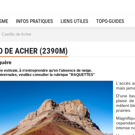
ISME
INFOS PRATIQUES
LIENS UTILES
TOPO-GUIDES
 Castillo de Acher
 DE ACHER (2390M)
guère
e estivale, à n'entreprendre qu'en l'absence de neige.
ivernales, veuillez consulter la rubrique "RAQUETTES"
L'accès 
mais jamai
D'une bea
plaisir d
mêlent ble
prairies.
Magnifiq
cependant
intense n