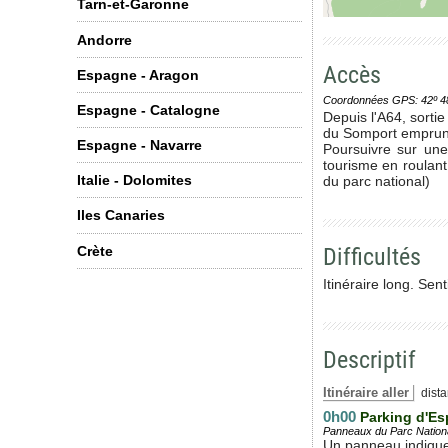
Tarn-et-Garonne
Andorre
Accès
Espagne - Aragon
Coordonnées GPS: 42º 48' 0
Espagne - Catalogne
Depuis l'A64, sorti
du Somport emprunte
Espagne - Navarre
Poursuivre sur une
tourisme en roulant
Italie - Dolomites
du parc national)
Iles Canaries
Difficultés
Crète
Itinéraire long. Sen
Descriptif
Itinéraire aller
dista
0h00
Parking d'E
Panneaux du Parc Nationa
Un panneau indique 