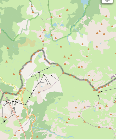
Open Topo Map
Open Street Map
ESRI Word Imagery
Photographies aériennes