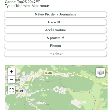
Cartes
:
Top25 2047ET
Type d'itinéraire
: Aller-retour
Météo Pic de la Journalade
Trace GPS
Accès voiture
A proximité
Photos
Imprimer
+
Cartes IGN
−
Open Topo Map
Open Street Map
ESRI Word Imagery
Photographies aériennes