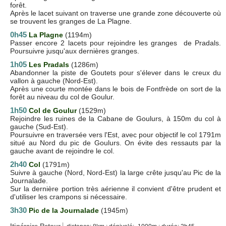
forêt.
Après le lacet suivant on traverse une grande zone découverte où
se trouvent les granges de La Plagne.
0h45
La Plagne
(1194m)
Passer encore 2 lacets pour rejoindre les granges de Pradals.
Poursuivre jusqu'aux dernières granges.
1h05
Les Pradals
(1286m)
Abandonner la piste de Goutets pour s'élever dans le creux du
vallon à gauche (Nord-Est).
Après une courte montée dans le bois de Fontfrède on sort de la
forêt au niveau du col de Goulur.
1h50
Col de Goulur
(1529m)
Rejoindre les ruines de la Cabane de Goulurs, à 150m du col à
gauche (Sud-Est).
Poursuivre en traversée vers l'Est, avec pour objectif le col 1791m
situé au Nord du pic de Goulurs. On évite des ressauts par la
gauche avant de rejoindre le col.
2h40
Col
(1791m)
Suivre à gauche (Nord, Nord-Est) la large crête jusqu'au Pic de la
Journalade.
Sur la dernière portion très aérienne il convient d'être prudent et
d'utiliser les crampons si nécessaire.
3h30
Pic de la Journalade
(1945m)