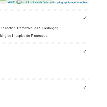
Leaflet
|
✓
D19 direction Tramezaigues / Frédançon.
rking de l'hospice de Rioumajou.
✓
✓