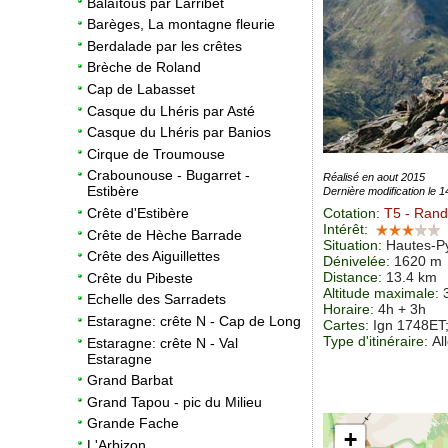
Balaïtous par Larribet
Barèges, La montagne fleurie
Berdalade par les crêtes
Brèche de Roland
Cap de Labasset
Casque du Lhéris par Asté
Casque du Lhéris par Banios
Cirque de Troumouse
Crabounouse - Bugarret -
Réalisé en aout 2015
Estibère
Dernière modification le 
Cotation
:
T5
- Rand
Crête d'Estibère
Intérêt
:
Crête de Hèche Barrade
Situation
:
Hautes-Py
Crête des Aiguillettes
Dénivelée
: 1620 m
Distance
: 13.4 km
Crête du Pibeste
Altitude maximale
:
Echelle des Sarradets
Horaire
: 4h + 3h
Estaragne: crête N - Cap de Long
Cartes
:
Ign 1748ET
Type d'itinéraire
: Al
Estaragne: crête N - Val
Estaragne
Grand Barbat
Grand Tapou - pic du Milieu
Grande Fache
+
L'Arbizon