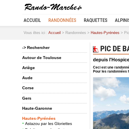
ACCUEIL
RANDONNÉES
RAQUETTES
ALPIN
Vous êtes ici :
Accueil
> Randonnées >
Hautes-Pyrénées
> Pic
PIC DE B
-> Rechercher
Autour de Toulouse
depuis l'Hospic
Ceci est une randonné
Ariège
Pour les randonnées h
Aude
Corse
Gers
Haute-Garonne
Hautes-Pyrénées
Astazou par les Gloriettes