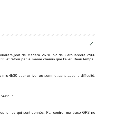
✓
arouarére,port de Madéra 2670 ,pic de Carouaréere 2900
 3025 et retour par le meme chemin que l'aller .Beau temps .
s mis 4h30 pour arriver au sommet sans aucune difficulté.
r-retour.
 les temps qui sont donnés. Par contre, ma trace GPS ne