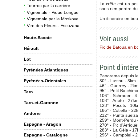
La crête est un peu
Tourroc par la carrière
sans rien perdre du
Vignemale - Pique Longue
Un itinéraire en bo
Vignemale par la Moskova
Vire des Fleurs - Escuzana
Voir aussi
Haute-Savoie
Pic de Batoua en b
Hérault
Lot
Point d'intêre
Pyrénées Atlantiques
Panorama depuis le
30° - Lustou - 3km
Pyrénées-Orientales
46° - Guerrey - 2k
95° - Petit Batchim
Tarn
106° - Schrader - 
108° - Aneto - 27k
Tarn-et-Garonne
128° - Posets - 10
186° - Cotiella - 2
Andorre
212° - Punta suelza
259° - Mont-Perdu 
Espagne - Aragon
270° - Pic d'Arriou
283° - La Géla - 1
296° - Campbiel - 
Espagne - Catalogne