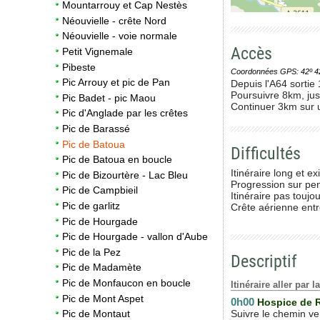
Mountarrouy et Cap Nestès
Néouvielle - crête Nord
Néouvielle - voie normale
Accès
Petit Vignemale
Pibeste
Coordonnées GPS: 42º 42' 0
Pic Arrouy et pic de Pan
Depuis l'A64 sortie
Poursuivre 8km, ju
Pic Badet - pic Maou
Continuer 3km sur u
Pic d'Anglade par les crêtes
Pic de Barassé
Pic de Batoua
Difficultés
Pic de Batoua en boucle
Itinéraire long et e
Pic de Bizourtère - Lac Bleu
Progression sur pen
Pic de Campbieil
Itinéraire pas toujo
Pic de garlitz
Crête aérienne entre
Pic de Hourgade
Pic de Hourgade - vallon d'Aube
Pic de la Pez
Descriptif
Pic de Madamète
Pic de Monfaucon en boucle
Itinéraire aller par
Pic de Mont Aspet
0h00
Hospice de 
Suivre le chemin ver
Pic de Montaut