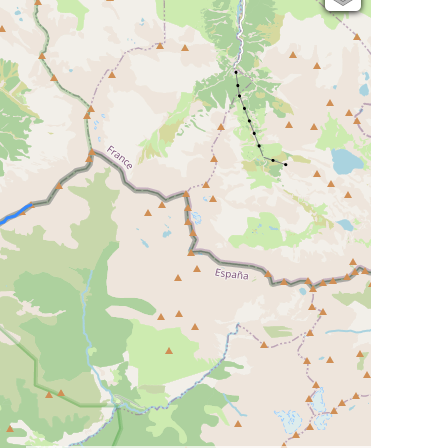
Open Topo Map
Open Street Map
ESRI Word Imagery
Photographies aériennes