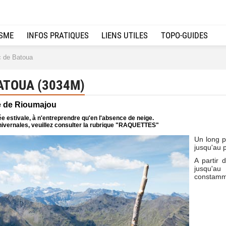
ISME
INFOS PRATIQUES
LIENS UTILES
TOPO-GUIDES
 de Batoua
ATOUA (3034M)
e de Rioumajou
e estivale, à n'entreprendre qu'en l'absence de neige.
ivernales, veuillez consulter la rubrique "RAQUETTES"
Un long p
jusqu'au 
A partir 
jusqu'a
constamme