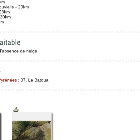
2km
ouvielle - 23km
 23km
- 30km
km
aitable
 l'absence de neige
e
Pyrénées
: 37. Le Batoua