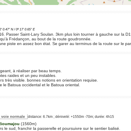
.47'' N / 0º 17' 0.65'' E
 16. Passer Saint-Lary Soulan. 3km plus loin tourner à gauche sur la 
squ'à Frédançon, au bout de la route goudronnée.
ne piste en assez bon état. Se garer au terminus de la route sur le pa
xigeant, à réaliser par beau temps.
tes raides et un peu instables.
urs très visible. bonnes notions en orientation requise.
 le Batoua occidental et le Batoua oriental.
 la voie normale
distance: 6.7km ; dénivelé: +1550m -70m; durée: 4h15
Rioumajou
(1560m)
s le sud, franchir la passerelle et poursuivre sur le sentier balisé.