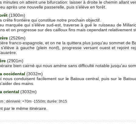
minutes on atteint une bifurcation: laisser à droite le chemin allant ver
peu après une nouvelle passerelle, puis s'élève en forêt.
forêt
(1900m)
la crête frontière qui constitue notre prochain objectif.
eu marquée qui s'élève sud-est, traverse à gué le ruisseau de Millar
ns et on progresse sur des cailloux fins mais cependant relativement st
arère
(2526m)
ontière franco-espagnole, et on ne la quittera plus jusqu'au sommet de B
 s'élève à gauche (plein nord), progresse versant ouest et rejoint re
Cauarère.
ère
(2901m)
itinéraire bien cairné qui nous amène sans difficulté notable jusqu'au s
a occidental
(3032m)
ui nous conduisent facilement sur le Batoua central, puis sur le Bato
 s'aider des mains.
a oriental
(3032m)
km ; dénivelé: +70m -1550m; durée: 3h15
 par le même itinéraire.