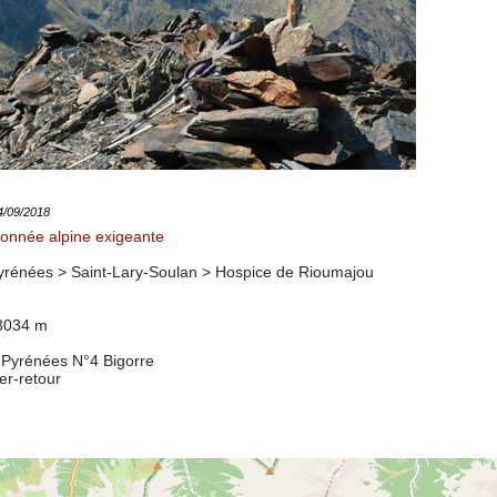
14/09/2018
onnée alpine exigeante
rénées > Saint-Lary-Soulan >
Hospice de Rioumajou
 3034 m
;Pyrénées N°4 Bigorre
ler-retour