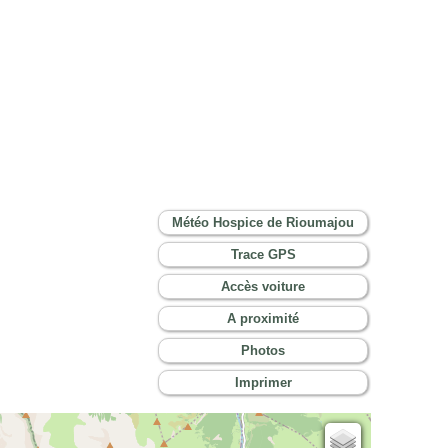
Météo Hospice de Rioumajou
Trace GPS
Accès voiture
A proximité
Photos
Imprimer
Cartes IGN