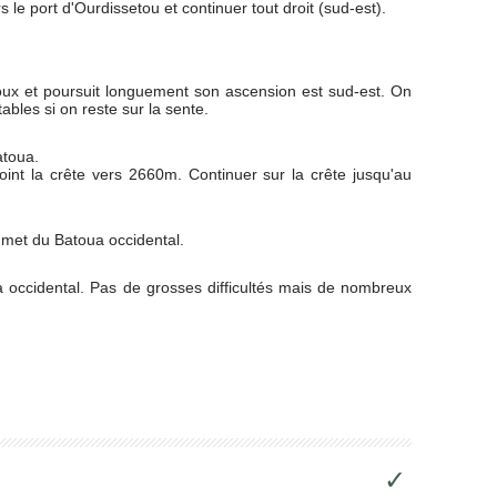
s le port d'Ourdissetou et continuer tout droit (sud-est).
ioux et poursuit longuement son ascension est sud-est. On
ables si on reste sur la sente.
atoua.
joint la crête vers 2660m. Continuer sur la crête jusqu'au
ommet du Batoua occidental.
ua occidental. Pas de grosses difficultés mais de nombreux
✓