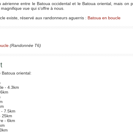
 aérienne entre le Batoua occidental et le Batoua oriental, mais on p
 magnifique vue qui s'offre à nous.
ucle existe, réservé aux randonneurs aguerris :
Batoua en boucle
oucle
(Randonnée T6)
t
 Batoua oriental:
m
ale - 4.3km
4.6km
m
km
2km
 - 7.5km
- 25km
ère - 6km
7km
20km