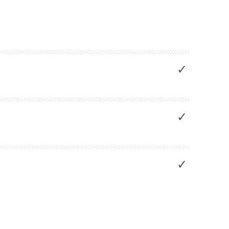
✓
✓
✓