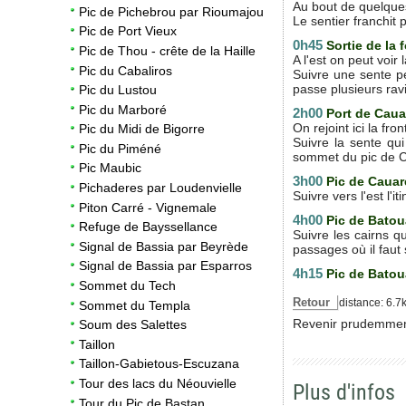
Au bout de quelques 
Pic de Pichebrou par Rioumajou
Le sentier franchit 
Pic de Port Vieux
0h45
Sortie de la 
Pic de Thou - crête de la Haille
A l'est on peut voir 
Pic du Cabaliros
Suivre une sente p
passe plusieurs ravi
Pic du Lustou
Pic du Marboré
2h00
Port de Cau
On rejoint ici la fr
Pic du Midi de Bigorre
Suivre la sente qui
Pic du Piméné
sommet du pic de 
Pic Maubic
3h00
Pic de
Cauar
Pichaderes par Loudenvielle
Suivre vers l'est l'
Piton Carré - Vignemale
4h00
Pic de Batou
Refuge de Bayssellance
Suivre les cairns q
Signal de Bassia par Beyrède
passages où il faut
Signal de Bassia par Esparros
4h15
Pic de Batou
Sommet du Tech
Retour
distance: 6.7
Sommet du Templa
Revenir prudemment
Soum des Salettes
Taillon
Taillon-Gabietous-Escuzana
Tour des lacs du Néouvielle
Plus d'infos
Tour du Pic de Bastan