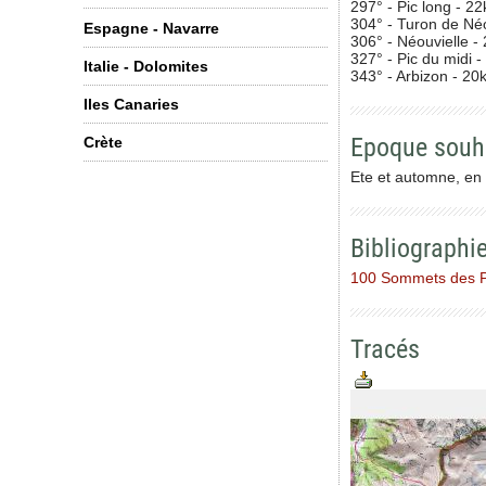
297° - Pic long - 2
304° - Turon de Né
Espagne - Navarre
306° - Néouvielle -
327° - Pic du midi 
Italie - Dolomites
343° - Arbizon - 20
Iles Canaries
Epoque souh
Crète
Ete et automne, en
Bibliographi
100 Sommets des 
Tracés