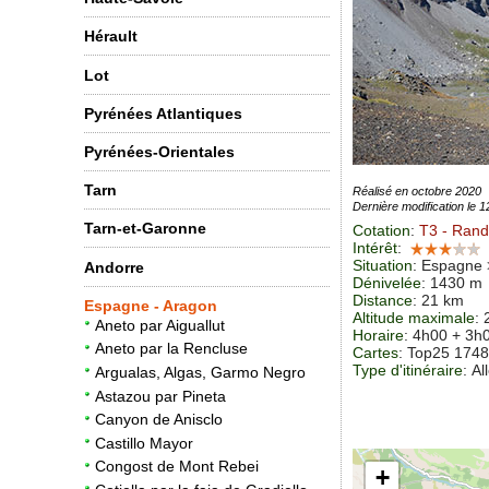
Hérault
Lot
Pyrénées Atlantiques
Pyrénées-Orientales
Tarn
Réalisé en octobre 2020
Dernière modification le 
Tarn-et-Garonne
Cotation
:
T3
- Rand
Intérêt
:
Situation
:
Espagne 
Andorre
Dénivelée
: 1430 m
Distance
: 21 km
Espagne - Aragon
Altitude maximale
:
Aneto par Aiguallut
Horaire
: 4h00 + 3h
Aneto par la Rencluse
Cartes
:
Top25 174
Type d'itinéraire
: Al
Argualas, Algas, Garmo Negro
Astazou par Pineta
Canyon de Anisclo
Castillo Mayor
Congost de Mont Rebei
+