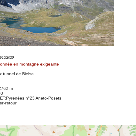
12/10/2020
onnée en montagne exigeante
>
tunnel de Bielsa
 2762 m
00
8ET
;Pyrénées n°23 Aneto-Posets
ler-retour