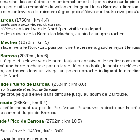
marche, laisser à droite un embranchement et poursuivre sur la piste 
 on poursuit la remontée du vallon en longeant le rio Barrosa (direction
e sentier traverse le ruisseau à gué, puis s'élève sur l'autre rive jusqu
arrosa
(1750m ; km 4.4)
 poêle, bois à proximité, eau du ruisseau
i s'élève en lacet vers le Nord (peu visible au départ).
é des ruines de la Borda los Maches, au pied d'un gros rocher
s Maches
(1870m ; km 5)
n lacet vers le Nord-Est, puis par une traversée à gauche rejoint le ru
 Barrosa
(2070m ; km 6)
u à gué et s'élever vers le nord, toujours en suivant le sentier constam
né une barre rocheuse par un large détour à droite, le sentier s'élève 
20m, on trouve dans un virage un poteau arraché indiquant la directi
s le Nord.
oude /Puerto de Barrosa
(2534m ; km 8.6)
sur la muraille et les lacs de Barroude
arge croupe qui s'élève sans difficulté jusqu'au soum de Barroude.
roude
(2658m ; km 9.4)
a crête menant au pic de Port Vieux. Poursuivre à droite sur la crêt
au sommet du pic de Barrosa.
ude / Pico de Barrosa
(2762m ; km 10.5)
5km ; dénivelé: -1430m ; durée: 3h00
 par le même itinéraire.