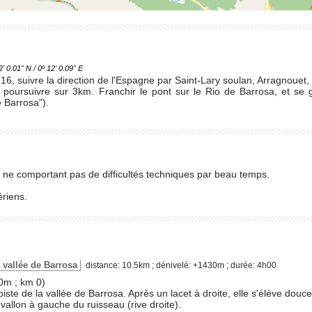
.01'' N / 0º 12' 0.09'' E
 16, suivre la direction de l'Espagne par Saint-Lary soulan, Arragnouet,
 poursuivre sur 3km. Franchir le pont sur le Rio de Barrosa, et se ga
 Barrosa").
is ne comportant pas de difficultés techniques par beau temps.
riens.
la vallée de Barrosa
distance: 10.5km ; dénivelé: +1430m ; durée: 4h00
0m ; km 0)
iste de la vallée de Barrosa. Après un lacet à droite, elle s'élève douc
vallon à gauche du ruisseau (rive droite).