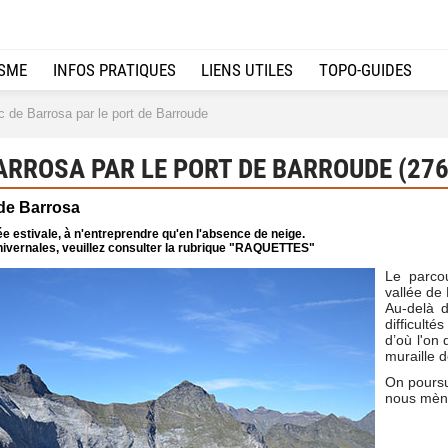
ISME
INFOS PRATIQUES
LIENS UTILES
TOPO-GUIDES
 de Barrosa par le port de Barroude
ARROSA PAR LE PORT DE BARROUDE (27
 de Barrosa
e estivale, à n'entreprendre qu'en l'absence de neige.
ivernales, veuillez consulter la rubrique "RAQUETTES"
Le parco
vallée de 
Au-delà 
difficulté
d’où l'on 
muraille 
On poursu
nous mèn