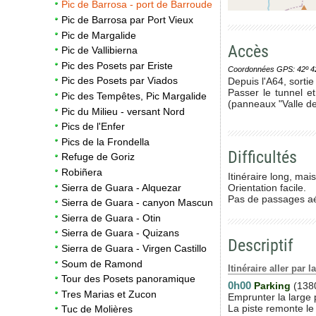
Pic de Barrosa - port de Barroude
Pic de Barrosa par Port Vieux
Pic de Margalide
Accès
Pic de Vallibierna
Pic des Posets par Eriste
Coordonnées GPS: 42º 42' 0
Pic des Posets par Viados
Depuis l'A64, sortie
Passer le tunnel et
Pic des Tempêtes, Pic Margalide
(panneaux "Valle de
Pic du Milieu - versant Nord
Pics de l'Enfer
Pics de la Frondella
Difficultés
Refuge de Goriz
Robiñera
Itinéraire long, ma
Sierra de Guara - Alquezar
Orientation facile.
Pas de passages aé
Sierra de Guara - canyon Mascun
Sierra de Guara - Otin
Sierra de Guara - Quizans
Descriptif
Sierra de Guara - Virgen Castillo
Soum de Ramond
Itinéraire aller par 
Tour des Posets panoramique
0h00
Parking
(138
Tres Marias et Zucon
Emprunter la large p
La piste remonte le 
Tuc de Molières