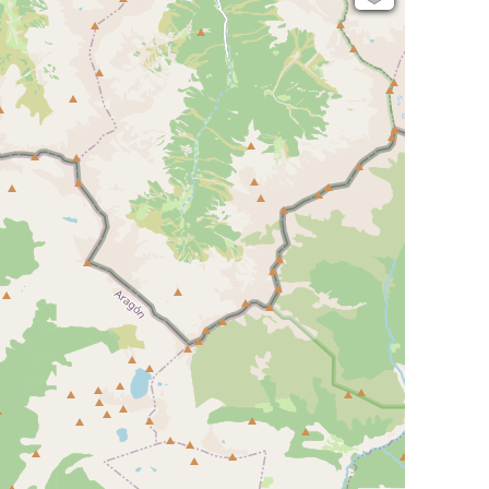
Open Topo Map
Open Street Map
ESRI Word Imagery
Photographies aériennes