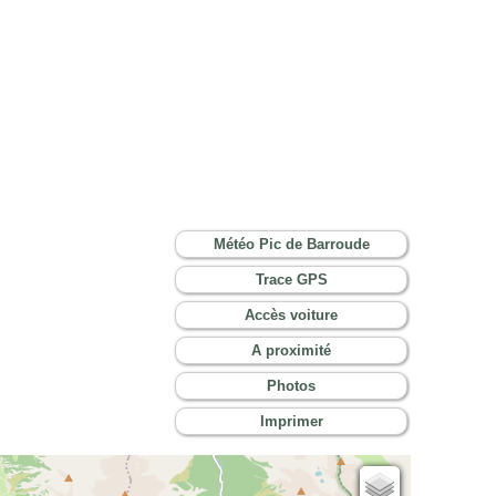
Météo Pic de Barroude
Trace GPS
Accès voiture
A proximité
Photos
Imprimer
Cartes IGN