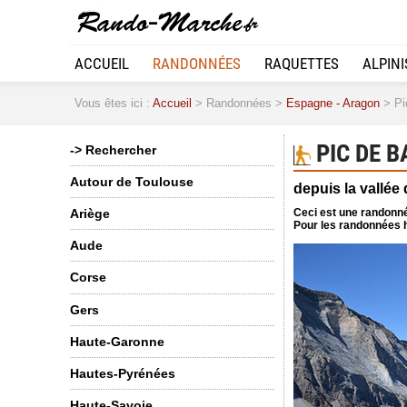
ACCUEIL
RANDONNÉES
RAQUETTES
ALPIN
Vous êtes ici :
Accueil
> Randonnées >
Espagne - Aragon
> Pic
PIC DE B
-> Rechercher
Autour de Toulouse
depuis la vallée
Ceci est une randonné
Ariège
Pour les randonnées h
Aude
Corse
Gers
Haute-Garonne
Hautes-Pyrénées
Haute-Savoie