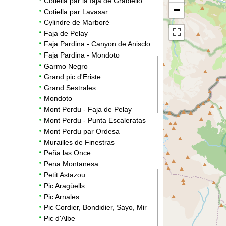
Cotiella par la faja de Gradiello
−
Cotiella par Lavasar
Cylindre de Marboré
Faja de Pelay
Faja Pardina - Canyon de Anisclo
Faja Pardina - Mondoto
Garmo Negro
Grand pic d'Eriste
Grand Sestrales
Mondoto
Mont Perdu - Faja de Pelay
Mont Perdu - Punta Escaleratas
Mont Perdu par Ordesa
Murailles de Finestras
Peña las Once
Pena Montanesa
Petit Astazou
Pic Aragüells
Pic Arnales
Pic Cordier, Bondidier, Sayo, Mir
Pic d'Albe