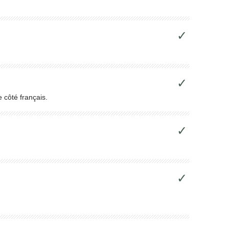
✓
✓
 côté français.
✓
✓