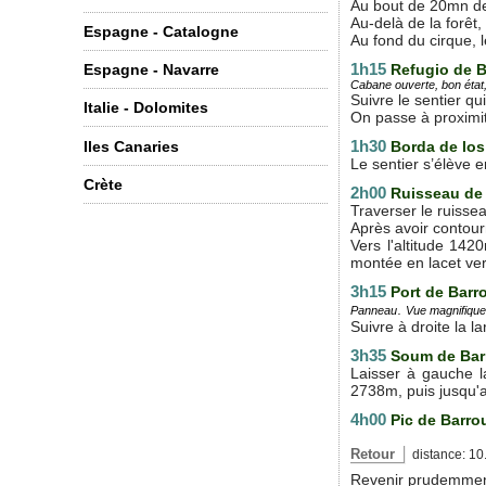
Au bout de 20mn de 
Au-delà de la forêt,
Espagne - Catalogne
Au fond du cirque, l
1h15
Refugio de B
Espagne - Navarre
Cabane ouverte, bon état,
Suivre le sentier qu
Italie - Dolomites
On passe à proximit
1h30
Iles Canaries
Borda de lo
Le sentier s’élève e
Crète
2h00
Ruisseau de
Traverser le ruissea
Après avoir contour
Vers l'altitude 14
montée en lacet ver
3h15
Port de Barr
.
Panneau
Vue magnifique 
Suivre à droite la l
3h35
Soum de Bar
Laisser à gauche l
2738m, puis jusqu'
4h00
Pic de Barro
Retour
distance: 10.
Revenir prudemment