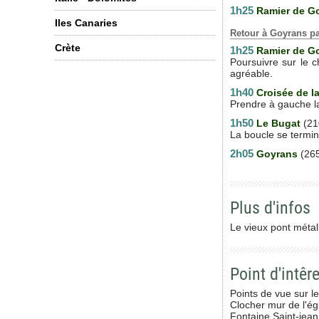
1h25
Ramier de G
Iles Canaries
Retour à Goyrans p
Crète
1h25
Ramier de G
Poursuivre sur le c
agréable.
1h40
Croisée de l
Prendre à gauche la
1h50
Le Bugat
(21
La boucle se termine 
2h05
Goyrans
(26
Plus d'infos
Le vieux pont métall
Point d'intêre
Points de vue sur l
Clocher mur de l'ég
Fontaine Saint-jean