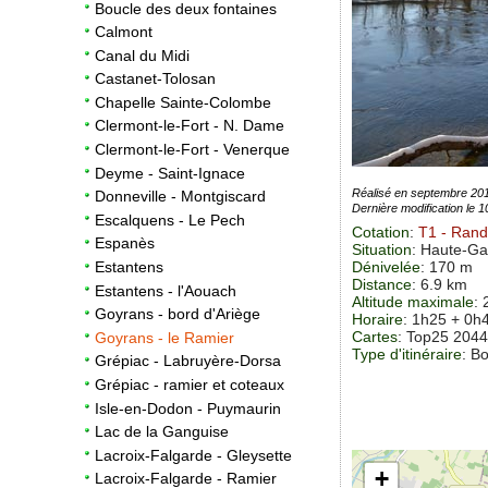
Boucle des deux fontaines
Calmont
Canal du Midi
Castanet-Tolosan
Chapelle Sainte-Colombe
Clermont-le-Fort - N. Dame
Clermont-le-Fort - Venerque
Deyme - Saint-Ignace
Réalisé en septembre 20
Donneville - Montgiscard
Dernière modification le 
Escalquens - Le Pech
Cotation
:
T1
- Ran
Espanès
Situation
:
Haute-Ga
Dénivelée
: 170 m
Estantens
Distance
: 6.9 km
Estantens - l'Aouach
Altitude maximale
:
Goyrans - bord d'Ariège
Horaire
: 1h25 + 0h
Cartes
: Top25 2044
Goyrans - le Ramier
Type d'itinéraire
: B
Grépiac - Labruyère-Dorsa
Grépiac - ramier et coteaux
Isle-en-Dodon - Puymaurin
Lac de la Ganguise
Lacroix-Falgarde - Gleysette
+
Lacroix-Falgarde - Ramier