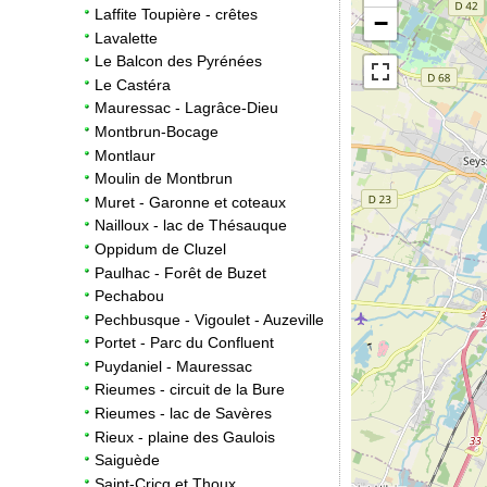
Laffite Toupière - crêtes
−
Lavalette
Le Balcon des Pyrénées
Le Castéra
Mauressac - Lagrâce-Dieu
Montbrun-Bocage
Montlaur
Moulin de Montbrun
Muret - Garonne et coteaux
Nailloux - lac de Thésauque
Oppidum de Cluzel
Paulhac - Forêt de Buzet
Pechabou
Pechbusque - Vigoulet - Auzeville
Portet - Parc du Confluent
Puydaniel - Mauressac
Rieumes - circuit de la Bure
Rieumes - lac de Savères
Rieux - plaine des Gaulois
Saiguède
Saint-Cricq et Thoux