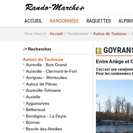
ACCUEIL
RANDONNÉES
RAQUETTES
ALPIN
Vous êtes ici :
Accueil
> Randonnées >
Autour de Toulouse
> G
GOYRANS 
-> Rechercher
Autour de Toulouse
Entre Ariège et
Aureville - Bois Grand
Ceci est une randonné
Aureville - Clermont-le-Fort
Pour les randonnées h
Aurignac - Montoulieu
Autour de Pibrac
Auzeville-Tolosane
Auzielle
Ayguesvives
Belberaud
Bondigoux - La Peyre
Bonnac
Boucle des Abeilles