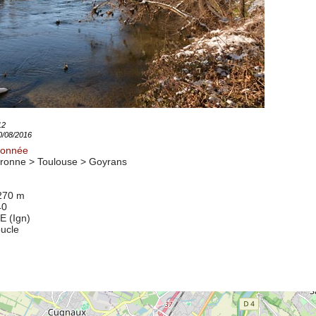
12
10/08/2016
donnée
ronne > Toulouse >
Goyrans
 270 m
40
E (Ign)
oucle