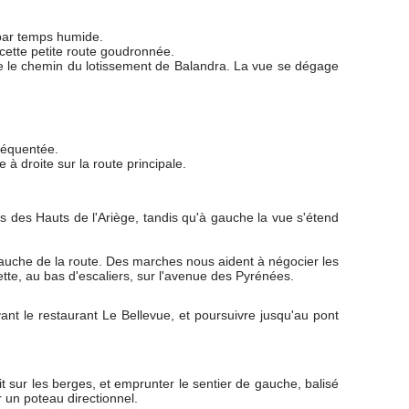
 par temps humide.
e cette petite route goudronnée.
e le chemin du lotissement de Balandra. La vue se dégage
réquentée.
à droite sur la route principale.
 des Hauts de l'Ariège, tandis qu'à gauche la vue s'étend
 gauche de la route. Des marches nous aident à négocier les
tte, au bas d'escaliers, sur l'avenue des Pyrénées.
t le restaurant Le Bellevue, et poursuivre jusqu'au pont
it sur les berges, et emprunter le sentier de gauche, balisé
 un poteau directionnel.