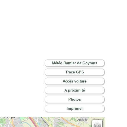
Météo Ramier de Goyrans
Trace GPS
Accès voiture
A proximité
Photos
Imprimer
Cartes IGN