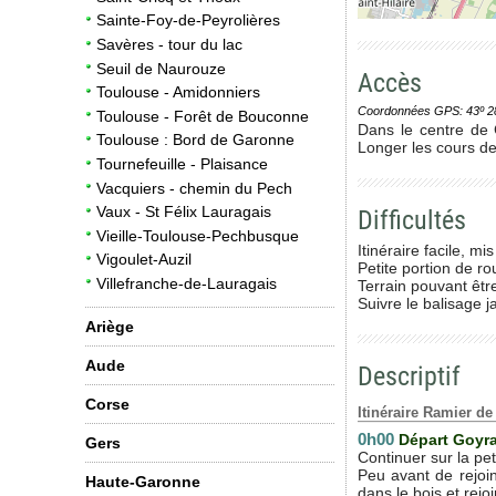
Sainte-Foy-de-Peyrolières
Savères - tour du lac
Seuil de Naurouze
Accès
Toulouse - Amidonniers
Coordonnées GPS: 43º 28' 0
Toulouse - Forêt de Bouconne
Dans le centre de 
Toulouse : Bord de Garonne
Longer les cours de
Tournefeuille - Plaisance
Vacquiers - chemin du Pech
Vaux - St Félix Lauragais
Difficultés
Vieille-Toulouse-Pechbusque
Itinéraire facile, m
Vigoulet-Auzil
Petite portion de ro
Villefranche-de-Lauragais
Terrain pouvant être
Suivre le balisage j
Ariège
Aude
Descriptif
Corse
Itinéraire Ramier d
0h00
Départ Goyr
Gers
Continuer sur la pe
Peu avant de rejoin
Haute-Garonne
dans le bois et rejo