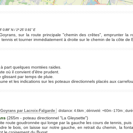
.89'' N / 1º 25' 0.91'' E
Goyrans, sur la route principale "chemin des crêtes", emprunter la r
 tennis et tourner immédiatement à droite sur le chemin de la côte de 
is à part quelques montées raides.
ute où il convient d'être prudent.
 glissant par temps de pluie.
aune et les indications sur les poteaux directionnels placés aux carrefou
e Goyrans par Lacroix-Falgarde
distance: 4.6km ; dénivelé: +60m -170m ; dur
ans
(265m - poteau directionnel "La Gleysette")
tite route goudronnée qui longe par la gauche les cours de tennis, puis 
dre le bois, on laisse sur notre gauche, en retrait du chemin, la fon
int le croisement du Bugat.