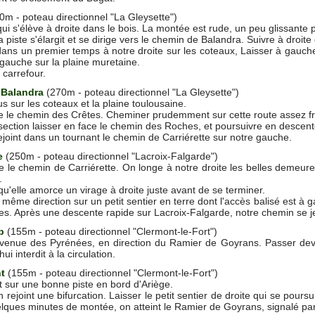
m - poteau directionnel "La Gleysette")
qui s'élève à droite dans le bois. La montée est rude, un peu glissante
a piste s'élargit et se dirige vers le chemin de Balandra. Suivre à droit
ans un premier temps à notre droite sur les coteaux, Laisser à gauch
gauche sur la plaine muretaine.
 carrefour.
 Balandra
(270m - poteau directionnel "La Gleysette")
s sur les coteaux et la plaine toulousaine.
 le chemin des Crêtes. Cheminer prudemment sur cette route assez f
section laisser en face le chemin des Roches, et poursuivre en descente 
ejoint dans un tournant le chemin de Carriérette sur notre gauche.
e
(250m - poteau directionnel "Lacroix-Falgarde")
le chemin de Carriérette. On longe à notre droite les belles demeures
.
squ'elle amorce un virage à droite juste avant de se terminer.
 même direction sur un petit sentier en terre dont l'accès balisé est à
des. Après une descente rapide sur Lacroix-Falgarde, notre chemin se je
p
(155m - poteau directionnel "Clermont-le-Fort")
avenue des Pyrénées, en direction du Ramier de Goyrans. Passer devan
ui interdit à la circulation.
t
(155m - poteau directionnel "Clermont-le-Fort")
it sur une bonne piste en bord d'Ariège.
ejoint une bifurcation. Laisser le petit sentier de droite qui se poursu
lques minutes de montée, on atteint le Ramier de Goyrans, signalé par