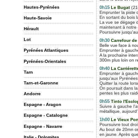
Hautes-Pyrénées
0h15
Le Bugat
(210
Emprunter la piste 
En sortant du bois l
Haute-Savoie
La vue se dégage d
maintenant à notre 
Hérault
Poursuivre jusqu'au
Lot
0h30
Carrefour de
Belle vue face à nou
Emprunter à gauche
Pyrénées Atlantiques
A la prochaine inter
300m plus loin on r
Pyrénées-Orientales
0h40
La Carriérett
Tarn
Emprunter à gauche 
jusqu'aux Pyrénées
Tarn-et-Garonne
Quitter la route lor
On poursuit dans la
pentes les plus rai
Andorre
0h55
Tinto l'Esclo
Espagne - Aragon
Suivre à gauche l'
métallique, aujourd'h
Espagne - Catalogne
1h00
Le Vieux Pon
Poursuivre tout dro
Espagne - Navarre
Au bout de 20mn on r
en jaune. Après que
Italie - Dolomites