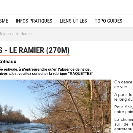
ISME
INFOS PRATIQUES
LIENS UTILES
TOPO-GUIDES
oyrans - le Ramier
- LE RAMIER (270M)
 Coteaux
e estivale, à n'entreprendre qu'en l'absence de neige.
ivernales, veuillez consulter la rubrique "RAQUETTES"
On descen
de vue.
A partir l
le long du
Pour fini
notre poin
Le chemin
sur de b
entretenu