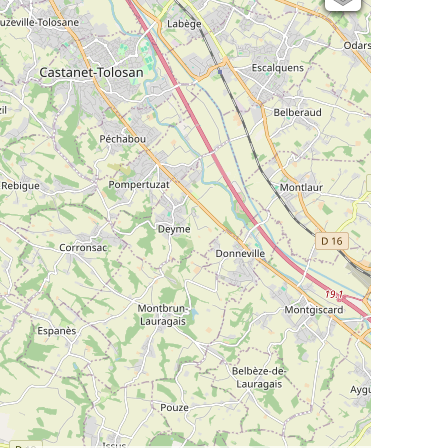
Open Topo Map
Open Street Map
ESRI Word Imagery
Photographies aériennes