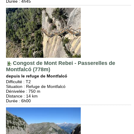
Durée
: 4h45
Congost de Mont Rebei - Passerelles de
Montfalcó (778m)
depuis le refuge de Montfalcó
Difficulté
:
T2
Situation
:
Refuge de Montfalcó
Dénivelée
: 750 m
Distance
: 14 km
Durée
: 6h00