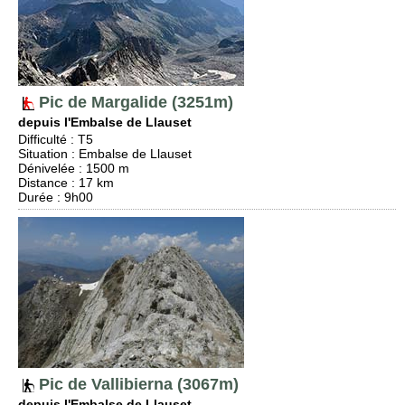
Pic de Margalide (3251m)
depuis l'Embalse de Llauset
Difficulté
:
T5
Situation
:
Embalse de Llauset
Dénivelée
: 1500 m
Distance
: 17 km
Durée
: 9h00
Pic de Vallibierna (3067m)
depuis l'Embalse de Llauset