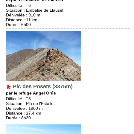
Difficulté
:
T6
Situation
:
Embalse de Llauset
Dénivelée
: 910 m
Distance
: 11 km
Durée
: 6h00
Pic des Posets (3375m)
par le refuge Ángel Orús
Difficulté
:
T5
Situation
:
Pla de l'Estallo
Dénivelée
: 1900 m
Distance
: 17.4 km
Durée
: 8h30