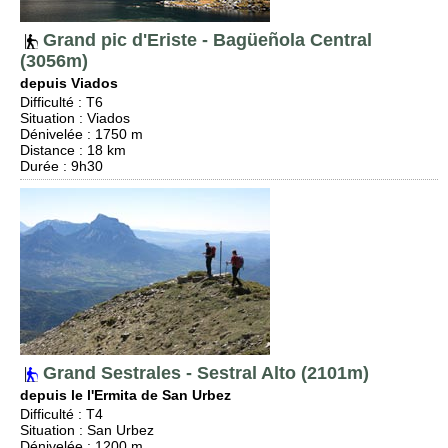
Grand pic d'Eriste - Bagüeñola Central
(3056m)
depuis Viados
Difficulté
:
T6
Situation
:
Viados
Dénivelée
: 1750 m
Distance
: 18 km
Durée
: 9h30
Grand Sestrales - Sestral Alto (2101m)
depuis le l'Ermita de San Urbez
Difficulté
:
T4
Situation
:
San Urbez
Dénivelée
: 1200 m