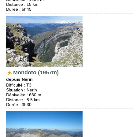
Distance
: 15 km
Durée
: 6h45
Mondoto (1957m)
depuis Nerin
Difficulté
:
T3
Situation
:
Nerin
Dénivelée
: 630 m
Distance
: 8.5 km
Durée
: 3h30