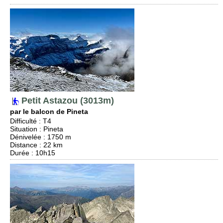
Petit Astazou (3013m)
par le balcon de Pineta
Difficulté
:
T4
Situation
:
Pineta
Dénivelée
: 1750 m
Distance
: 22 km
Durée
: 10h15