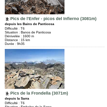
Pics de l'Enfer - picos del Infierno (3081m)
depuis les Bains de Panticosa
Difficulté
:
T6
Situation
:
Banos de Panticosa
Dénivelée
: 1600 m
Distance
: 15 km
Durée
: 9h35
Pics de la Frondella (3071m)
depuis la Sarra
Difficulté
:
T6
Situation
:
Embalse de la Sarra