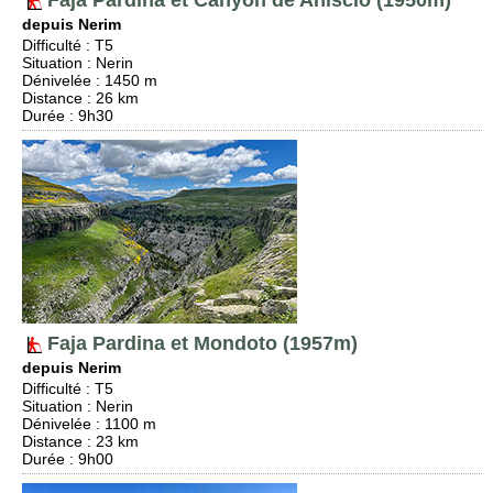
Faja Pardina et Canyon de Anisclo (1950m)
depuis Nerim
Difficulté
:
T5
Situation
:
Nerin
Dénivelée
: 1450 m
Distance
: 26 km
Durée
: 9h30
Faja Pardina et Mondoto (1957m)
depuis Nerim
Difficulté
:
T5
Situation
:
Nerin
Dénivelée
: 1100 m
Distance
: 23 km
Durée
: 9h00