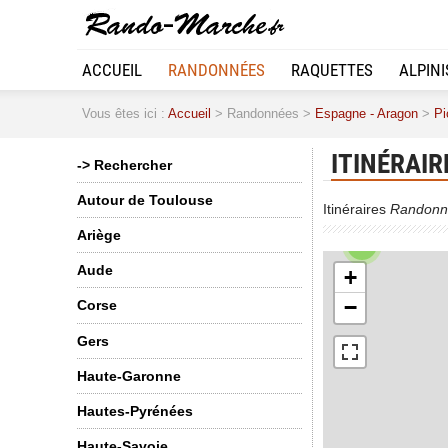
ACCUEIL
RANDONNÉES
RAQUETTES
ALPIN
Vous êtes ici :
Accueil
> Randonnées >
Espagne - Aragon
>
Pi
4
ITINÉRAIR
-> Rechercher
Autour de Toulouse
Itinéraires
Randonn
Ariège
2
Aude
+
−
Corse
Gers
Haute-Garonne
Hautes-Pyrénées
Haute-Savoie