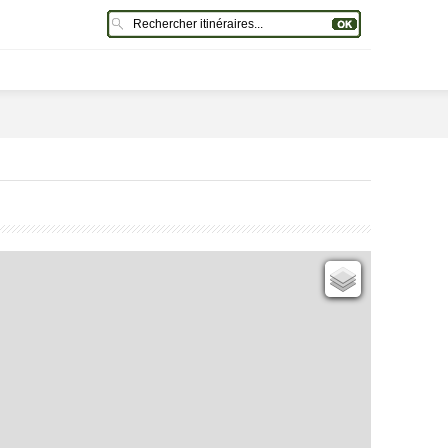
Cartes IGN
Open Topo Map
Open Street Map
ESRI Word Imagery
Photographies aériennes