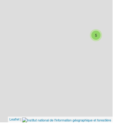
5
8
Leaflet
|