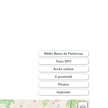
Météo Bains de Panticosa
Trace GPS
Accès voiture
A proximité
Photos
Imprimer
Cartes IGN