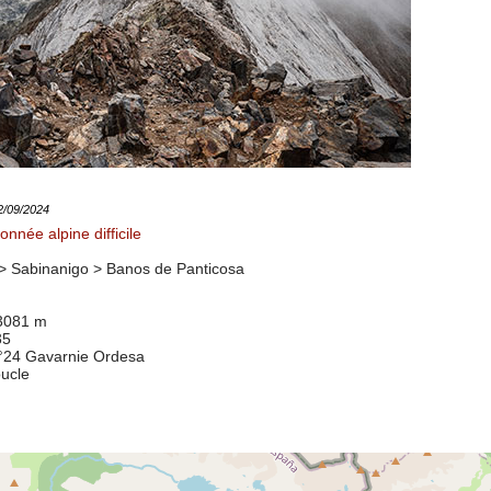
12/09/2024
nnée alpine difficile
> Sabinanigo >
Banos de Panticosa
 3081 m
35
n°24 Gavarnie Ordesa
oucle