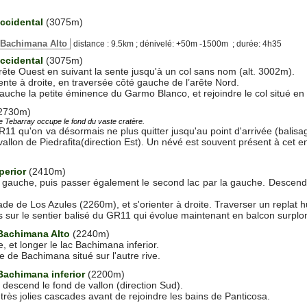
Occidental
(3075m)
e Bachimana Alto
distance : 9.5km ; dénivelé: +50m -1500m ; durée: 4h35
Occidental
(3075m)
rête Ouest en suivant la sente jusqu'à un col sans nom (alt. 3002m).
nte à droite, en traversée côté gauche de l’arête Nord.
auche la petite éminence du Garmo Blanco, et rejoindre le col situé en 
2730m)
e Tebarray occupe le fond du vaste cratère.
GR11 qu'on va désormais ne plus quitter jusqu'au point d'arrivée (bali
allon de Piedrafita(direction Est). Un névé est souvent présent à cet en
perior
(2410m)
a gauche, puis passer également le second lac par la gauche. Descendr
ade de Los Azules (2260m), et s'orienter à droite. Traverser un replat h
s sur le sentier balisé du GR11 qui évolue maintenant en balcon surplo
Bachimana Alto
(2240m)
, et longer le lac Bachimana inferior.
 de Bachimana situé sur l'autre rive.
Bachimana inferior
(2200m)
 descend le fond de vallon (direction Sud).
très jolies cascades avant de rejoindre les bains de Panticosa.