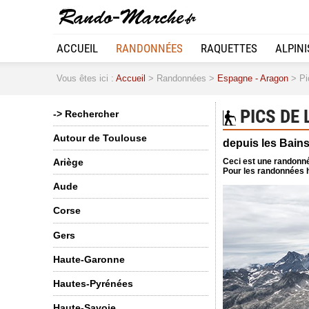
ACCUEIL
RANDONNÉES
RAQUETTES
ALPIN
Vous êtes ici :
Accueil
> Randonnées >
Espagne - Aragon
> Pic
PICS DE 
-> Rechercher
Autour de Toulouse
depuis les Bain
Ceci est une randonné
Ariège
Pour les randonnées h
Aude
Corse
Gers
Haute-Garonne
Hautes-Pyrénées
Haute-Savoie