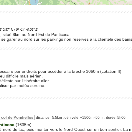
.57'' N / 0º -14' -0.05'' E
, situé 8km au Nord-Est de Panticosa.
 se garer au nord sur les parkings non réservés à la clientèle des bains
ssaire par endroits pour accéder à la brèche 3060m (cotation II).
u difficile mais aérien.
licate sur l'itinéraire aller.
aliser par météo sereine.
le col de Pondiellos
distance : 5.5km ; dénivelé: +1500m -50m ; durée: 5h00
nticosa
(1635m)
té nord du lac, puis monter vers le Nord-Ouest sur un bon sentier. La