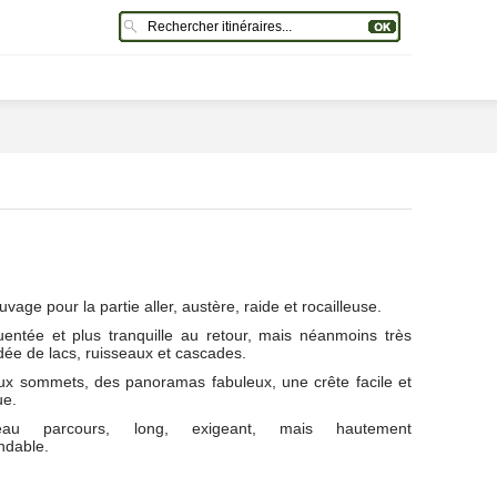
vage pour la partie aller, austère, raide et rocailleuse.
uentée et plus tranquille au retour, mais néanmoins très
rdée de lacs, ruisseaux et cascades.
ux sommets, des panoramas fabuleux, une crête facile et
ue.
au parcours, long, exigeant, mais hautement
dable.