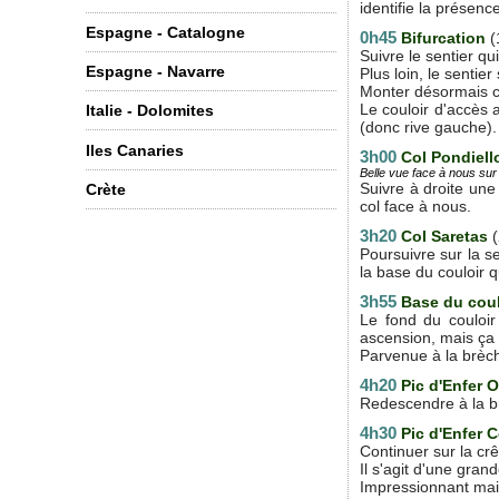
identifie la présen
Espagne - Catalogne
0h45
Bifurcation
(
Suivre le sentier qu
Espagne - Navarre
Plus loin, le senti
Monter désormais co
Le couloir d'accès a
Italie - Dolomites
(donc rive gauche).
Iles Canaries
3h00
Col Pondiel
Belle vue face à nous sur l
Suivre à droite une 
Crète
col face à nous.
3h20
Col Saretas
Poursuivre sur la s
la base du couloir q
3h55
Base du cou
Le fond du couloir
ascension, mais ça 
Parvenue à la brèch
4h20
Pic d'Enfer O
Redescendre à la br
4h30
Pic d'Enfer 
Continuer sur la cr
Il s'agit d'une gran
Impressionnant mai