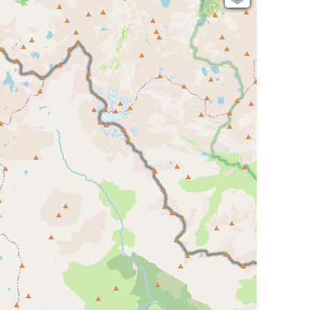
Open Topo Map
Open Street Map
ESRI Word Imagery
Photographies aériennes