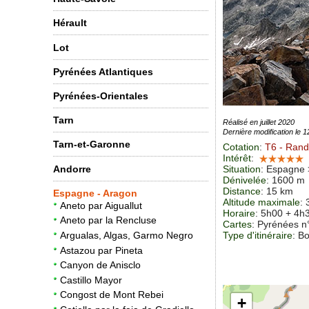
Hérault
Lot
Pyrénées Atlantiques
Pyrénées-Orientales
Tarn
Réalisé en juillet 2020
Dernière modification le 
Tarn-et-Garonne
Cotation
:
T6
- Rando
Intérêt
:
Andorre
Situation
:
Espagne 
Dénivelée
: 1600 m
Distance
: 15 km
Espagne - Aragon
Altitude maximale
:
Aneto par Aiguallut
Horaire
: 5h00 + 4h
Aneto par la Rencluse
Cartes
: Pyrénées 
Type d'itinéraire
: B
Argualas, Algas, Garmo Negro
Astazou par Pineta
Canyon de Anisclo
Castillo Mayor
Congost de Mont Rebei
+