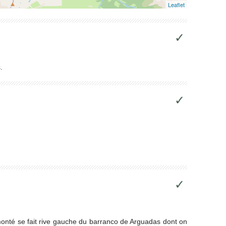
Leaflet
✓
.
✓
✓
 monté se fait rive gauche du barranco de Arguadas dont on