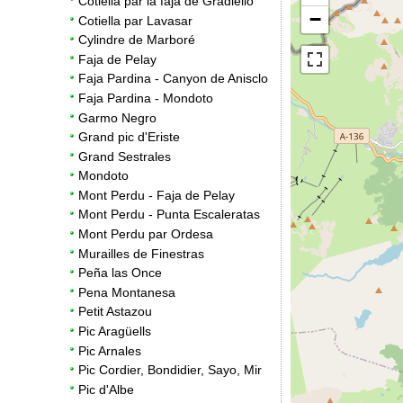
Cotiella par la faja de Gradiello
−
Cotiella par Lavasar
Cylindre de Marboré
Faja de Pelay
Faja Pardina - Canyon de Anisclo
Faja Pardina - Mondoto
Garmo Negro
Grand pic d'Eriste
Grand Sestrales
Mondoto
Mont Perdu - Faja de Pelay
Mont Perdu - Punta Escaleratas
Mont Perdu par Ordesa
Murailles de Finestras
Peña las Once
Pena Montanesa
Petit Astazou
Pic Aragüells
Pic Arnales
Pic Cordier, Bondidier, Sayo, Mir
Pic d'Albe