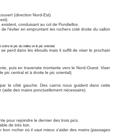
couvert (direction Nord-Est).
est).
existent, conduisant au col de Pondiellos.
 de l'éviter en empruntant les rochers coté droite du vallon
ntre le pic du milieu et le pic oriental.
 se perd dans les éboulis mais il suffit de viser le prochain
tante, puis en traversée montante vers le Nord-Ouest. Viser
pic central et à droite le pic oriental).
é par le côté gauche. Des cairns nous guident dans cette
r (aide des mains ponctuellement nécessaire).
e pour rejoindre le dernier des trois pics.
able de très loin.
r bon rocher où il vaut mieux s'aider des mains (passages