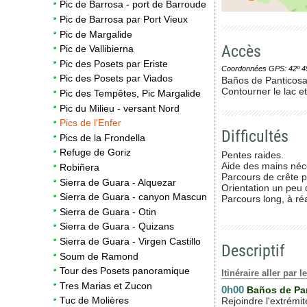
Pic de Barrosa - port de Barroude
Pic de Barrosa par Port Vieux
Pic de Margalide
Accès
Pic de Vallibierna
Pic des Posets par Eriste
Coordonnées GPS: 42º 45' 0
Pic des Posets par Viados
Baños de Panticosa
Contourner le lac et
Pic des Tempêtes, Pic Margalide
Pic du Milieu - versant Nord
Pics de l'Enfer
Difficultés
Pics de la Frondella
Refuge de Goriz
Pentes raides.
Aide des mains néce
Robiñera
Parcours de crête pe
Sierra de Guara - Alquezar
Orientation un peu dé
Sierra de Guara - canyon Mascun
Parcours long, à ré
Sierra de Guara - Otin
Sierra de Guara - Quizans
Sierra de Guara - Virgen Castillo
Descriptif
Soum de Ramond
Tour des Posets panoramique
Itinéraire aller par 
Tres Marias et Zucon
0h00
Baños de Pa
Tuc de Molières
Rejoindre l'extrémi