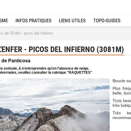
ISME
INFOS PRATIQUES
LIENS UTILES
TOPO-GUIDES
s de l'Enfer - picos del Infierno
L'ENFER - PICOS DEL INFIERNO (3081M)
s de Panticosa
e estivale, à n'entreprendre qu'en l'absence de neige.
ivernales, veuillez consulter la rubrique "RAQUETTES"
Boucle sau
Plus fréq
belle, bo
Trois bea
très ludiq
Très be
recomman