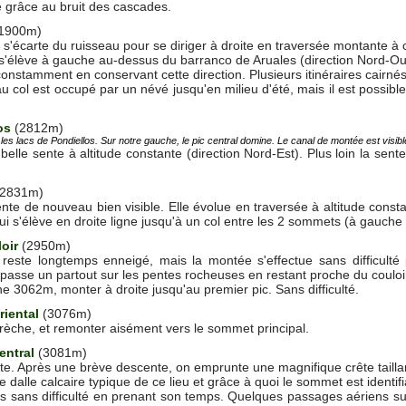
ce grâce au bruit des cascades.
1900m)
i s'écarte du ruisseau pour se diriger à droite en traversée montante à 
er s'élève à gauche au-dessus du barranco de Aruales (direction Nord-Ou
nstamment en conservant cette direction. Plusieurs itinéraires cairnés 
u col est occupé par un névé jusqu'en milieu d'été, mais il est possible
los
(2812m)
es lacs de Pondiellos. Sur notre gauche, le pic central domine. Le canal de montée est visible e
belle sente à altitude constante (direction Nord-Est). Plus loin la sente
(2831m)
ente de nouveau bien visible. Elle évolue en traversée à altitude cons
ui s'élève en droite ligne jusqu'à un col entre les 2 sommets (à gauche le 
loir
(2950m)
 reste longtemps enneigé, mais la montée s'effectue sans difficult
passe un partout sur les pentes rocheuses en restant proche du couloi
e 3062m, monter à droite jusqu'au premier pic. Sans difficulté.
riental
(3076m)
èche, et remonter aisément vers le sommet principal.
Central
(3081m)
ête. Après une brève descente, on emprunte une magnifique crête taillant
de dalle calcaire typique de ce lieu et grâce à quoi le sommet est identifi
s sans difficulté en prenant son temps. Quelques passages aériens su