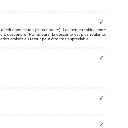
✓
ns décrit dans ce top (sens horaire). Les pentes raides entre
qu'à descendre. Par ailleurs, la descente est plus roulante,
cades croisés au retour peut être très appréciable.
✓
✓
✓