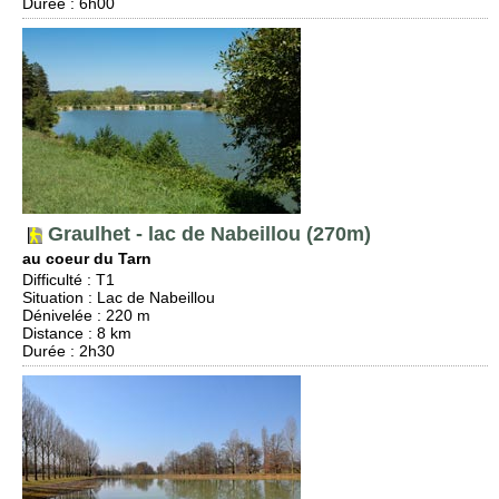
Durée
: 6h00
Graulhet - lac de Nabeillou (270m)
au coeur du Tarn
Difficulté
:
T1
Situation
:
Lac de Nabeillou
Dénivelée
: 220 m
Distance
: 8 km
Durée
: 2h30