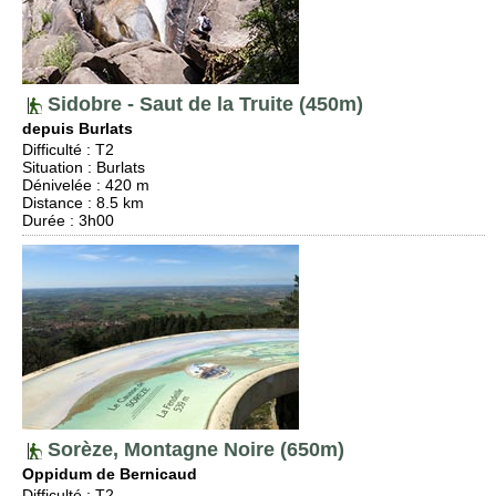
Sidobre - Saut de la Truite (450m)
depuis Burlats
Difficulté
:
T2
Situation
:
Burlats
Dénivelée
: 420 m
Distance
: 8.5 km
Durée
: 3h00
Sorèze, Montagne Noire (650m)
Oppidum de Bernicaud
Difficulté
:
T2