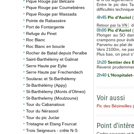
Pique Rouge par Belcaire
Entre le pic des T
Pique Rouge par Coumebières
difficultés techniq
Pique Rouge par Massada
4h45
Pic d'Auriol
Pointe de Rabassère
di
Retour par la VN
Port de Fontargente
0h00
Pic d'Auriol
Refuge du Pinet
Plonger au SO dans 
crampons pour évite
Roc Blanc
Parvenu au plat de 
Roc Blanc en boucle
Vers 2100m, ne pas 
Rocher de Batail depuis Peralbe
Plus bas, on peut s
Saint-Barthélemy et Galinat
1h20
Sentier des
Serre Haute par Eylie
Revenir prudemment p
Serre Haute par Frechendech
2h40
L'Hospitalet
Soularac et St-Barthélemy
St-Barthélémy (Appy)
St-Barthélemy (Monts d'Olmes)
Voir aussi
St-Barthelemy (Moulzoune)
Tour du Cabanatous
Pic des Bésineilles
(
Tour du Nérassol
Tour du pic Juclar
Point d'intêre
Tristagne et Etang Fourcat
Trois Seigneurs - crête N-S
Cadre sauvage et b