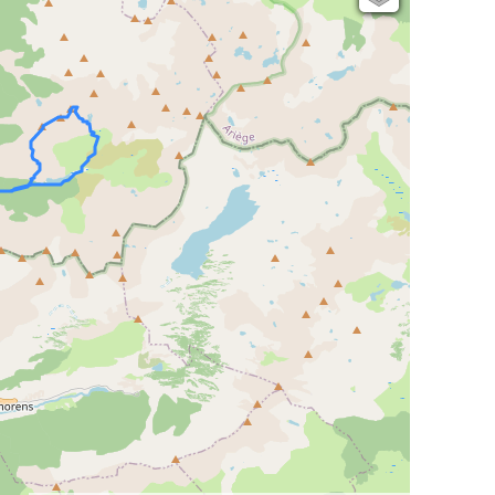
Open Topo Map
Open Street Map
ESRI Word Imagery
Photographies aériennes