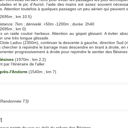
aulades et le pic d'Auriol, l'aide des mains est assez souvent néces
ues. Attention toutefois à quelques passages un peu aérien qui peuvent 
(2695m ; km 10.5)
stance: 7km ; dénivelé: +50m -1200m ; durée: 2h40
(2695m ; km 0)
un raide couloir herbeux. Attention au gispet glissant. A éviter abs
r une très longue glissade.
Clote Ladou (2350m), continuer la descente à gauche, direction Sud (r
chercher à rejoindre le barrage mais descendre en tirant à droite, en r
'orienter progressivement à droite pour rejoindre le sentier des Bésin
 Bésines
(1970m ; km 2.2)
ar l'itinéraire de l'aller.
-près-l'Andorre
(1540m ; km 7)
Randonnée T3)
t
eaux points de vue au-delà du refuge des Bésines.