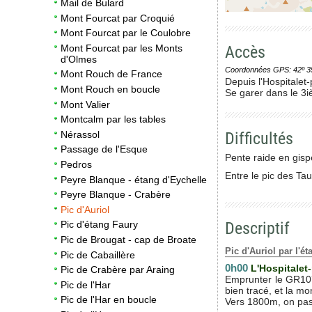
Mail de Bulard
Mont Fourcat par Croquié
Mont Fourcat par le Coulobre
Accès
Mont Fourcat par les Monts
d'Olmes
Coordonnées GPS: 42º 35' 0
Mont Rouch de France
Depuis l'Hospitalet-
Mont Rouch en boucle
Se garer dans le 3iè
Mont Valier
Montcalm par les tables
Difficultés
Nérassol
Passage de l'Esque
Pente raide en gispe
Pedros
Entre le pic des Tau
Peyre Blanque - étang d'Eychelle
Peyre Blanque - Crabère
Pic d'Auriol
Descriptif
Pic d'étang Faury
Pic de Brougat - cap de Broate
Pic d'Auriol par l'
Pic de Cabaillère
0h00
L'Hospitalet
Pic de Crabère par Araing
Emprunter le GR107 
Pic de l'Har
bien tracé, et la mo
Pic de l'Har en boucle
Vers 1800m, on pass