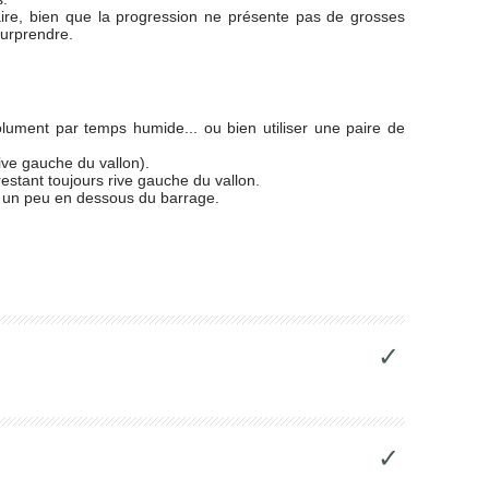
saire, bien que la progression ne présente pas de grosses
surprendre.
olument par temps humide... ou bien utiliser une paire de
ive gauche du vallon).
estant toujours rive gauche du vallon.
es un peu en dessous du barrage.
✓
✓