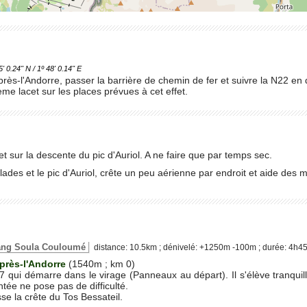
.24'' N / 1º 48' 0.14'' E
près-l'Andorre, passer la barrière de chemin de fer et suivre la N22 en
me lacet sur les places prévues à cet effet.
t sur la descente du pic d'Auriol. A ne faire que par temps sec.
lades et le pic d'Auriol, crête un peu aérienne par endroit et aide des
étang Soula Couloumé
distance: 10.5km ; dénivelé: +1250m -100m ; durée: 4h4
-près-l'Andorre
(1540m ; km 0)
qui démarre dans le virage (Panneaux au départ). Il s'élève tranquill
ntée ne pose pas de difficulté.
e la crête du Tos Bessateil.