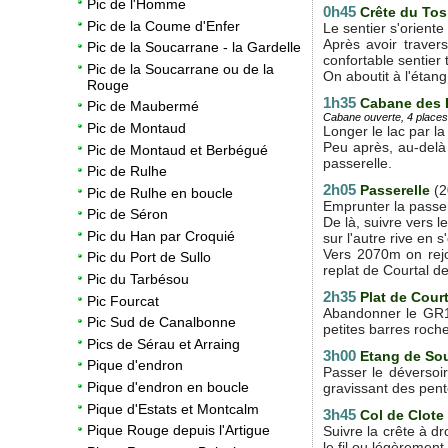
Pic de l'Homme
0h45
C
rête du Tos
Pic de la Coume d'Enfer
Le sentier s'oriente
Après avoir travers
Pic de la Soucarrane - la Gardelle
confortable sentier t
Pic de la Soucarrane ou de la
On aboutit à l'étan
Rouge
1h35
Cabane des 
Pic de Maubermé
Cabane ouverte, 4 places 
Pic de Montaud
Longer le lac par la
Peu après, au-delà 
Pic de Montaud et Berbégué
passerelle.
Pic de Rulhe
2h05
Passerelle
(2
Pic de Rulhe en boucle
Emprunter la passer
Pic de Séron
De là, suivre vers 
Pic du Han par Croquié
sur l'autre rive en 
Vers 2070m on rejoi
Pic du Port de Sullo
replat de Courtal d
Pic du Tarbésou
2h35
Plat de Cour
Pic Fourcat
Abandonner le GR10
Pic Sud de Canalbonne
petites barres roch
Pics de Sérau et Arraing
3h00
Etang de So
Pique d'endron
Passer le déversoir
Pique d'endron en boucle
gravissant des pent
Pique d'Estats et Montcalm
3h45
Col de Clote
Pique Rouge depuis l'Artigue
Suivre la crête à d
le fil ou légèremen