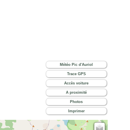
Météo Pic d'Auriol
Trace GPS
Accès voiture
A proximité
Photos
Imprimer
Cartes IGN