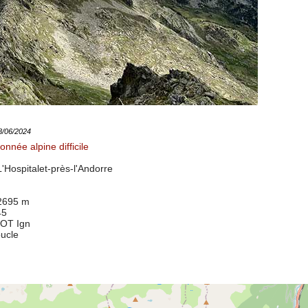
28/06/2024
nnée alpine difficile
'Hospitalet-près-l'Andorre
 2695 m
45
9OT Ign
oucle