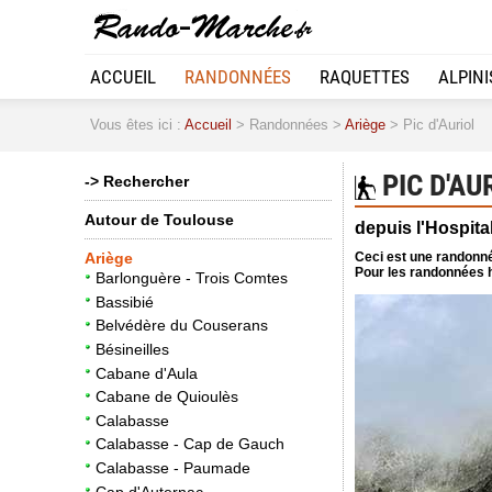
ACCUEIL
RANDONNÉES
RAQUETTES
ALPIN
Vous êtes ici :
Accueil
> Randonnées >
Ariège
> Pic d'Auriol
PIC D'AU
-> Rechercher
Autour de Toulouse
depuis l'Hospita
Ceci est une randonné
Ariège
Pour les randonnées h
Barlonguère - Trois Comtes
Bassibié
Belvédère du Couserans
Bésineilles
Cabane d'Aula
Cabane de Quioulès
Calabasse
Calabasse - Cap de Gauch
Calabasse - Paumade
Cap d'Auternac