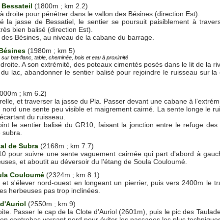
 Bessateil
(1800m ; km 2.2)
 à droite pour pénétrer dans le vallon des Bésines (direction Est).
é la jasse de Bessatiel, le sentier se poursuit paisiblement à travers b
rès bien balisé (direction Est).
g des Bésines, au niveau de la cabane du barrage.
Bésines
(1980m ; km 5)
sur bat-flanc, table, cheminée, bois et eau à proximité
 droite. A son extrémité, des poteaux cimentés posés dans le lit de la ri
du lac, abandonner le sentier balisé pour rejoindre le ruisseau sur la
000m ; km 6.2)
elle, et traverser la jasse du Pla. Passer devant une cabane à l’extrémi
le nord une sente peu visible et maigrement cairné. La sente longe le ru
s'écartant du ruisseau.
nt le sentier balisé du GR10, faisant la jonction entre le refuge des
e subra.
tal de Subra
(2168m ; km 7.7)
 pour suivre une sente vaguement cairnée qui part d'abord à gauche
euses, et aboutit au déversoir du l'étang de Soula Couloumé.
ula Couloumé
(2324m ; km 8.1)
 et s'élever nord-ouest en longeant un pierrier, puis vers 2400m le tr
es herbeuses pas trop inclinées.
 d'Auriol
(2550m ; km 9)
roite. Passer le cap de la Clote d'Auriol (2601m), puis le pic des Taula
t en contrebas versant nord pour éviter les passages les plus technique