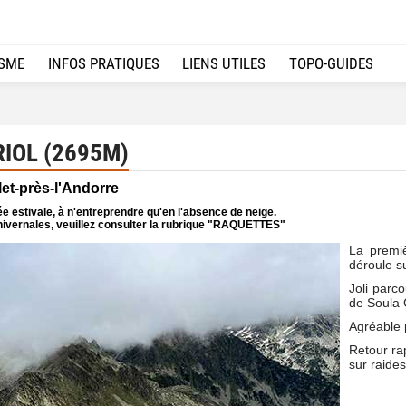
ISME
INFOS PRATIQUES
LIENS UTILES
TOPO-GUIDES
RIOL (2695M)
let-près-l'Andorre
e estivale, à n'entreprendre qu'en l'absence de neige.
ivernales, veuillez consulter la rubrique "RAQUETTES"
La premiè
déroule su
Joli parc
de Soula 
Agréable p
Retour rap
sur raide