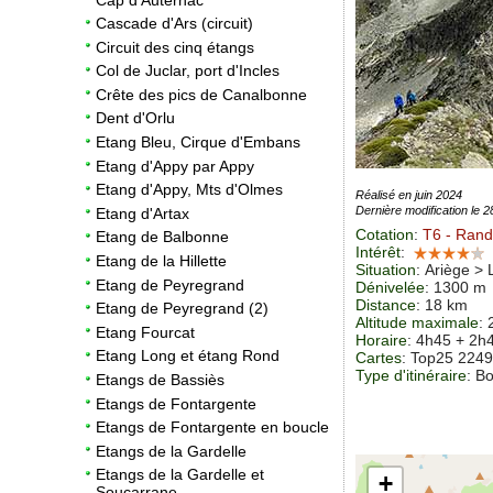
Cascade d'Ars (circuit)
Circuit des cinq étangs
Col de Juclar, port d'Incles
Crête des pics de Canalbonne
Dent d'Orlu
Etang Bleu, Cirque d'Embans
Etang d'Appy par Appy
Etang d'Appy, Mts d'Olmes
Réalisé en juin 2024
Dernière modification le 
Etang d'Artax
Cotation
:
T6
- Rando
Etang de Balbonne
Intérêt
:
Etang de la Hillette
Situation
:
Ariège >
L
Etang de Peyregrand
Dénivelée
: 1300 m
Distance
: 18 km
Etang de Peyregrand (2)
Altitude maximale
:
Etang Fourcat
Horaire
: 4h45 + 2h
Etang Long et étang Rond
Cartes
: Top25 224
Type d'itinéraire
: B
Etangs de Bassiès
Etangs de Fontargente
Etangs de Fontargente en boucle
Etangs de la Gardelle
Etangs de la Gardelle et
+
Soucarrane