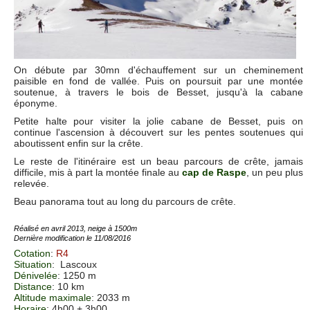
On débute par 30mn d'échauffement sur un cheminement
paisible en fond de vallée. Puis on poursuit par une montée
soutenue, à travers le bois de Besset, jusqu'à la cabane
éponyme.
Petite halte pour visiter la jolie cabane de Besset, puis on
continue l'ascension à découvert sur les pentes soutenues qui
aboutissent enfin sur la crête.
Le reste de l'itinéraire est un beau parcours de crête, jamais
difficile, mis à part la montée finale au
cap de Raspe
, un peu plus
relevée.
Beau panorama tout au long du parcours de crête.
Réalisé en avril 2013, neige à 1500m
Dernière modification le 11/08/2016
Cotation
:
R4
Situation
:
Lascoux
Dénivelée
: 1250 m
Distance
: 10 km
Altitude maximale
: 2033 m
Horaire
: 4h00 + 3h00