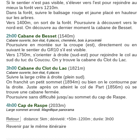
Si le sentier n'est pas visible, s'élever vers l'est pour rejoindre au
mieux la forêt vers 1210m.
Dans la forêt, suivre le balisage rouge et jaune placé en hauteur
sur les arbres.
Vers 1400m, on sort de la forêt. Poursuivre à découvert vers le
nord-est. On découvre au dernier moment la cabane de Besset.
2h00
Cabane de Besset
(1540m)
Cabane ouverte, bon état, 6 places, cheminée, bois à proximité
Poursuivre en montée sur la croupe (est), directement ou en
suivant le sentier du GR10 s'il est visible.
Vers 1750m, s'orienter à droite (sud-est) pour rejoindre le col au
sud du tuc du Coucou. On y trouve la cabane du Clot du Lac.
3h00
Cabane du Clot du Lac
(1821m)
Cabane ouverte, bon état, 6 places
Suivre la large crête à droite (plein sud)
.
On franchit un petit sommet (1894m) ou bien on le contourne par
la droite. Juste après on atteint le col de Part (1856m) où se
trouve une cabane fermée.
Poursuivre sans difficulté jusqu'au sommet du cap de Raspe.
4h00
Cap de Raspe
(2033m)
Large sommet arrondi. Magnifique panorama
Retour
distance: 5km ; dénivelé: +50m -1200m ; durée: 3h00
Revenir par le même itinéraire