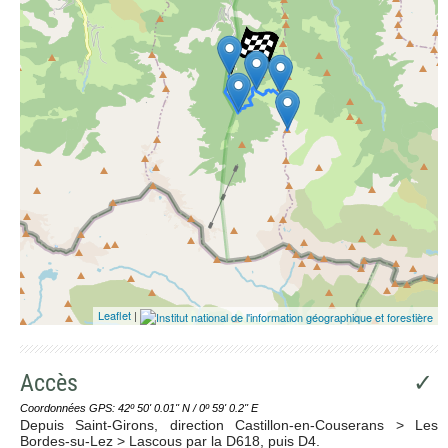
Leaflet
|
Accès
✓
Coordonnées GPS: 42º 50' 0.01'' N / 0º 59' 0.2'' E
Depuis Saint-Girons, direction Castillon-en-Couserans > Les
Bordes-su-Lez > Lascous par la D618, puis D4.