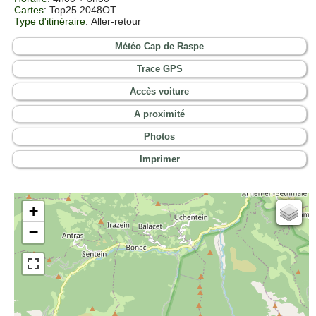
Cartes
:
Top25 2048OT
Type d'itinéraire
: Aller-retour
Météo Cap de Raspe
Trace GPS
Accès voiture
A proximité
Photos
Imprimer
+
Cartes IGN
−
Open Topo Map
Open Street Map
ESRI Word Imagery
Photographies aériennes