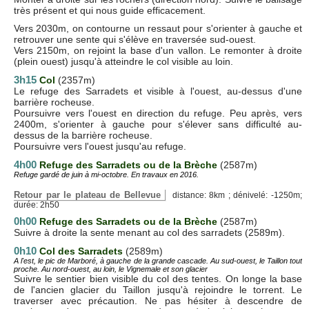
très présent et qui nous guide efficacement.
Vers 2030m, on contourne un ressaut pour s'orienter à gauche et
retrouver une sente qui s'élève en traversée sud-ouest.
Vers 2150m, on rejoint la base d'un vallon. Le remonter à droite
(plein ouest) jusqu'à atteindre le col visible au loin.
3h15
Col
(2357m)
Le refuge des Sarradets et visible à l'ouest, au-dessus d'une
barrière rocheuse.
Poursuivre vers l'ouest en direction du refuge. Peu après, vers
2400m, s'orienter à gauche pour s'élever sans difficulté au-
dessus de la barrière rocheuse.
Poursuivre vers l'ouest jusqu'au refuge.
4h00
Refuge des Sarradets ou de la Brèche
(2587m)
Refuge gardé de juin à mi-octobre. En travaux en 2016.
Retour par le plateau de Bellevue
distance: 8km ; dénivelé: -1250m;
durée: 2h50
0h00
Refuge des Sarradets ou de la Brèche
(2587m)
Suivre à droite la sente menant au col des sarradets (2589m).
0h10
Col des Sarradets
(2589m)
A l'est, le pic de Marboré, à gauche de la grande cascade. Au sud-ouest, le Taillon tout
proche. Au nord-ouest, au loin, le Vignemale et son glacier
Suivre le sentier bien visible du col des tentes. On longe la base
de l'ancien glacier du Taillon jusqu'à rejoindre le torrent. Le
traverser avec précaution. Ne pas hésiter à descendre de