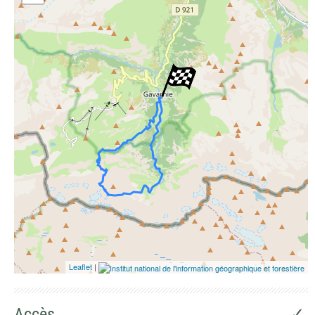
Photographies aériennes
Leaflet
|
Accès
✓