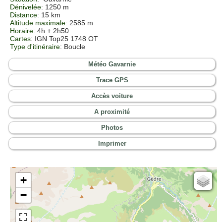
Dénivelée
: 1250 m
Distance
: 15 km
Altitude maximale
: 2585 m
Horaire
: 4h + 2h50
Cartes
:
IGN Top25 1748 OT
Type d'itinéraire
: Boucle
Météo Gavarnie
Trace GPS
Accès voiture
A proximité
Photos
Imprimer
+
Cartes IGN
−
Open Topo Map
Open Street Map
ESRI Word Imagery