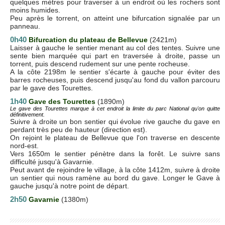
quelques mètres pour traverser à un endroit où les rochers sont
moins humides.
Peu après le torrent, on atteint une bifurcation signalée par un
panneau.
0h40
Bifurcation du plateau de Bellevue
(2421m)
Laisser à gauche le sentier menant au col des tentes. Suivre une
sente bien marquée qui part en traversée à droite, passe un
torrent, puis descend rudement sur une pente rocheuse.
A la côte 2198m le sentier s'écarte à gauche pour éviter des
barres rocheuses, puis descend jusqu'au fond du vallon parcouru
par le gave des Tourettes.
1h40
Gave des Tourettes
(1890m)
Le gave des Tourettes marque à cet endroit la limite du parc National qu'on quitte
définitivement.
Suivre à droite un bon sentier qui évolue rive gauche du gave en
perdant très peu de hauteur (direction est).
On rejoint le plateau de Bellevue que l'on traverse en descente
nord-est.
Vers 1650m le sentier pénètre dans la forêt. Le suivre sans
difficulté jusqu'à Gavarnie.
Peut avant de rejoindre le village, à la côte 1412m, suivre à droite
un sentier qui nous ramène au bord du gave. Longer le Gave à
gauche jusqu'à notre point de départ.
2h50
Gavarnie
(1380m)