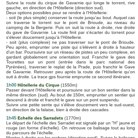
Suivre la route du cirque de Gavarnie qui longe le torrent, rive
gauche, en direction de l'Hôtellerie (direction sud).
Deux options possibles pour se rendre à l'Hôtellerie:
- soit (le plus simple) conserver la route jusqu'au bout. Auquel cas
on traverse le torrent sur le pont de Brioude, au niveau du
camping de la Bergerie. Puis on suit la route à droite, rive droite
du gave de Gavarnie. La route finit par s'écarter du torrent pour
s'élever doucement jusqu'à l'Hôtellerie.
- soit (plus complexe) ne pas traverser sur le pont de Brioude.
Peu après, emprunter une piste qui s’élèvent à droite à hauteur
d'un bar. Poursuivre sur un réseau de pistes un peu complexe, en
gardant globalement une orientation sud. Franchir le gave des
Tourettes sur un pont (entrée dans le parc national des
Pyrénées), traverser le replat de la Prade, puis franchir le Gave
de Gavarnie. Retrouver peu après la route de l'Hôtellerie qu'on
suit à droite. La trace gps fournie emprunte ce second itinéraire.
1h00
Hôtellerie du Cirque
(1550m)
Passer devant l'Hôtellerie et poursuivre sur un bon sentier dans la
même direction (sud). Au bout de 150m, emprunter un sentier qui
descend à droite et franchit le gave sur un pont suspendu.
Suivre une petite sente qui s'élève doucement vers le sud-ouest,
en direction de la falaise, bien à droite des cascades.
1h45
Echelle des Sarradets
(1770m)
Le départ de l'échelle des Sarradet est signalé par un "H" jaune et
rouge (en forme d'échelle). On retrouve ce balisage tout au long
du parcours de l’échelle.
Monter à droite sur les rochers (direction nord). Suivre le balisage