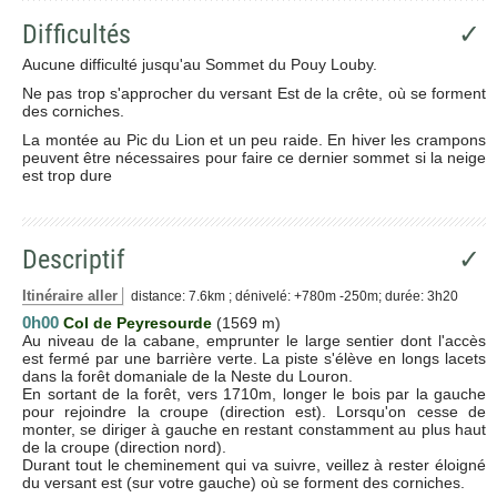
Difficultés
✓
Aucune difficulté jusqu'au Sommet du Pouy Louby.
Ne pas trop s'approcher du versant Est de la crête, où se forment
des corniches.
La montée au Pic du Lion et un peu raide. En hiver les crampons
peuvent être nécessaires pour faire ce dernier sommet si la neige
est trop dure
Descriptif
✓
Itinéraire aller
distance: 7.6km ; dénivelé: +780m -250m; durée: 3h20
0h00
Col de Peyresourde
(1569 m)
Au niveau de la cabane, emprunter le large sentier dont l'accès
est fermé par une barrière verte. La piste s'élève en longs lacets
dans la forêt domaniale de la Neste du Louron.
En sortant de la forêt, vers 1710m, longer le bois par la gauche
pour rejoindre la croupe (direction est). Lorsqu'on cesse de
monter, se diriger à gauche en restant constamment au plus haut
de la croupe (direction nord).
Durant tout le cheminement qui va suivre, veillez à rester éloigné
du versant est (sur votre gauche) où se forment des corniches.