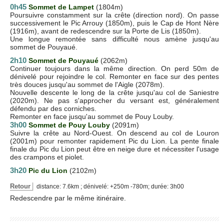
0h45
Sommet de Lampet
(1804m)
Poursuivre constamment sur la crête (direction nord). On passe
successivement le Pic Arrouy (1850m), puis le Cap de Hont Nère
(1916m), avant de redescendre sur la Porte de Lis (1850m).
Une longue remontée sans difficulté nous amène jusqu'au
sommet de Pouyaué.
2h10
Sommet de Pouyaué
(2062m)
Continuer toujours dans la même direction. On perd 50m de
dénivelé pour rejoindre le col. Remonter en face sur des pentes
très douces jusqu'au sommet de l'Aigle (2078m).
Nouvelle descente le long de la crête jusqu'au col de Saniestre
(2020m). Ne pas s'approcher du versant est, généralement
défendu par des corniches.
Remonter en face jusqu'au sommet de Pouy Louby.
3h00
Sommet de Pouy Louby
(2091m)
Suivre la crête au Nord-Ouest. On descend au col de Louron
(2001m) pour remonter rapidement Pic du Lion. La pente finale
finale du Pic du Lion peut être en neige dure et nécessiter l'usage
des crampons et piolet.
3h20
Pic du Lion
(2102m)
Retour
distance: 7.6km ; dénivelé: +250m -780m; durée: 3h00
Redescendre par le même itinéraire.