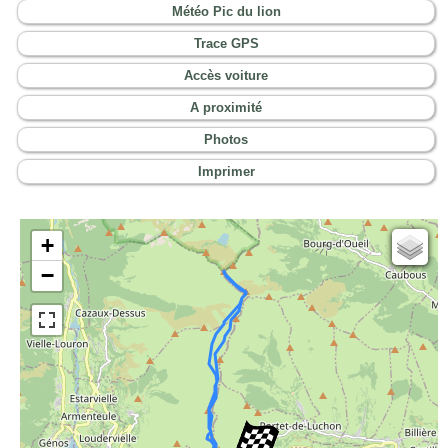
Météo Pic du lion
Trace GPS
Accès voiture
A proximité
Photos
Imprimer
+
Cartes IGN
−
Open Topo Map
Open Street Map
ESRI Word Imagery
Photographies aériennes