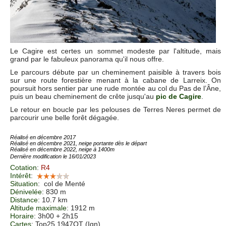
Le Cagire est certes un sommet modeste par l'altitude, mais
grand par le fabuleux panorama qu'il nous offre.
Le parcours débute par un cheminement paisible à travers bois
sur une route forestière menant à la cabane de Larreix. On
poursuit hors sentier par une rude montée au col du Pas de l’Âne,
puis un beau cheminement de crête jusqu'au
pic de Cagire
.
Le retour en boucle par les pelouses de Terres Neres permet de
parcourir une belle forêt dégagée.
Réalisé en décembre 2017
Réalisé en décembre 2021, neige portante dès le départ
Réalisé en décembre 2022, neige à 1400m
Dernière modification le 16/01/2023
Cotation
:
R4
Intérêt
:
Situation
:
col de Menté
Dénivelée
: 830 m
Distance
: 10.7 km
Altitude maximale
: 1912 m
Horaire
: 3h00 + 2h15
Cartes
:
Top25 1947OT (Ign)