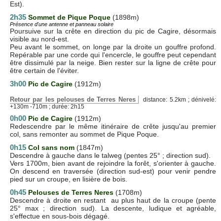
Est).
2h35
Sommet de Pique Poque
(1898m)
Présence d'une antenne et panneau solaire
Poursuive sur la crête en direction du pic de Cagire, désormais
visible au nord-est.
Peu avant le sommet, on longe par la droite un gouffre profond.
Repérable par une corde qui l'encercle, le gouffre peut cependant
être dissimulé par la neige. Bien rester sur la ligne de crête pour
être certain de l'éviter.
3h00
Pic de Cagire
(1912m)
Retour par les pelouses de Terres Neres
distance: 5.2km ; dénivelé:
+130m -710m ; durée: 2h15
0h00
Pic de Cagire
(1912m)
Redescendre par le même itinéraire de crête jusqu'au premier
col, sans remonter au sommet de Pique Poque.
0h15
Col sans nom
(1847m)
Descendre à gauche dans le talweg (pentes 25° ; direction sud).
Vers 1700m, bien avant de rejoindre la forêt, s'orienter à gauche.
On descend en traversée (direction sud-est) pour venir pendre
pied sur un croupe, en lisière de bois.
0h45
Pelouses de Terres Neres
(1708m)
Descendre à droite en restant au plus haut de la croupe (pente
25° max ; direction sud). La descente, ludique et agréable,
s'effectue en sous-bois dégagé.