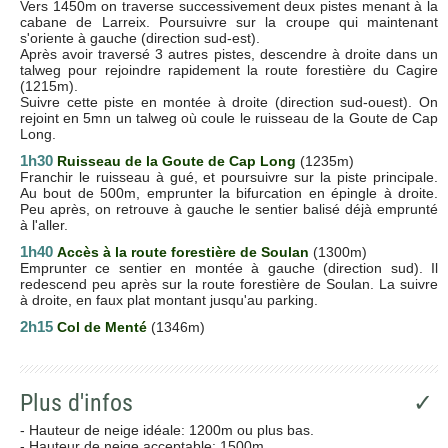
Vers 1450m on traverse successivement deux pistes menant à la
cabane de Larreix. Poursuivre sur la croupe qui maintenant
s'oriente à gauche (direction sud-est).
Après avoir traversé 3 autres pistes, descendre à droite dans un
talweg pour rejoindre rapidement la route forestière du Cagire
(1215m).
Suivre cette piste en montée à droite (direction sud-ouest). On
rejoint en 5mn un talweg où coule le ruisseau de la Goute de Cap
Long.
1h30
R
uisseau de la Goute de Cap Long
(1235m)
Franchir le ruisseau à gué, et poursuivre sur la piste principale.
Au bout de 500m, emprunter la bifurcation en épingle à droite.
Peu après, on retrouve à gauche le sentier balisé déjà emprunté
à l'aller.
1h40
Accès à la route forestière de Soulan
(1300m)
Emprunter ce sentier en montée à gauche (direction sud). Il
redescend peu après sur la route forestière de Soulan. La suivre
à droite, en faux plat montant jusqu'au parking.
2h15
Col de Menté
(1346m)
Plus d'infos
✓
- Hauteur de neige idéale: 1200m ou plus bas.
- Hauteur de neige acceptable: 1500m.