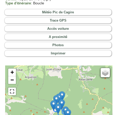
Type d'itinéraire
: Boucle
Météo Pic de Cagire
Trace GPS
Accès voiture
A proximité
Photos
Imprimer
+
Cartes IGN
−
Open Topo Map
Open Street Map
ESRI Word Imagery
Photographies aériennes