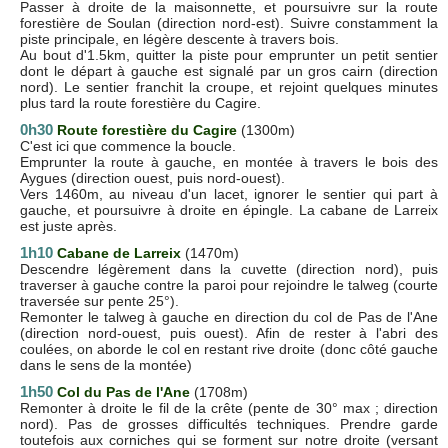
Passer à droite de la maisonnette, et poursuivre sur la route
forestière de Soulan (direction nord-est). Suivre constamment la
piste principale, en légère descente à travers bois.
Au bout d'1.5km, quitter la piste pour emprunter un petit sentier
dont le départ à gauche est signalé par un gros cairn (direction
nord). Le sentier franchit la croupe, et rejoint quelques minutes
plus tard la route forestière du Cagire.
0h30
Route forestière du Cagire
(1300m)
C'est ici que commence la boucle.
Emprunter la route à gauche, en montée à travers le bois des
Aygues (direction ouest, puis nord-ouest).
Vers 1460m, au niveau d'un lacet, ignorer le sentier qui part à
gauche, et poursuivre à droite en épingle. La cabane de Larreix
est juste après.
1h10
Cabane de Larreix
(1470m)
Descendre légèrement dans la cuvette (direction nord), puis
traverser à gauche contre la paroi pour rejoindre le talweg (courte
traversée sur pente 25°).
Remonter le talweg à gauche en direction du col de Pas de l'Ane
(direction nord-ouest, puis ouest). Afin de rester à l'abri des
coulées, on aborde le col en restant rive droite (donc côté gauche
dans le sens de la montée)
1h50
Col du Pas de l'Ane
(1708m)
Remonter à droite le fil de la crête (pente de 30° max ; direction
nord). Pas de grosses difficultés techniques. Prendre garde
toutefois aux corniches qui se forment sur notre droite (versant