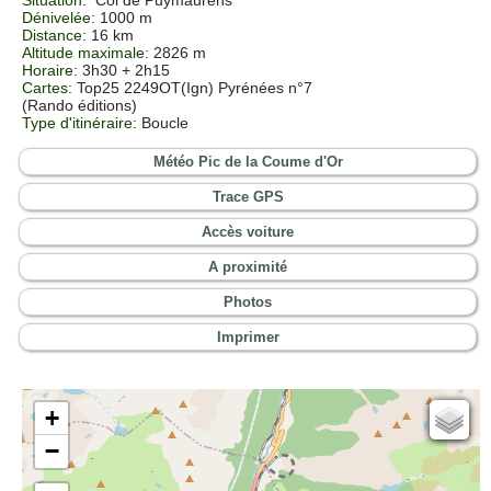
Dénivelée
: 1000 m
Distance
: 16 km
Altitude maximale
: 2826 m
Horaire
: 3h30 + 2h15
Cartes
: Top25 2249OT(Ign) Pyrénées n°7
(Rando éditions)
Type d'itinéraire
: Boucle
Météo Pic de la Coume d'Or
Trace GPS
Accès voiture
A proximité
Photos
Imprimer
+
Cartes IGN
−
Open Topo Map
Open Street Map