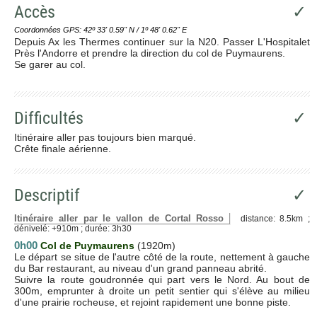
Accès
✓
Coordonnées GPS: 42º 33' 0.59'' N / 1º 48' 0.62'' E
Depuis Ax les Thermes continuer sur la N20. Passer L'Hospitalet
Près l'Andorre et prendre la direction du col de Puymaurens.
Se garer au col.
Difficultés
✓
Itinéraire aller pas toujours bien marqué.
Crête finale aérienne.
Descriptif
✓
Itinéraire aller par le vallon de Cortal Rosso
distance: 8.5km ;
dénivelé: +910m ; durée: 3h30
0h00
Col de Puymaurens
(1920m)
Le départ se situe de l'autre côté de la route, nettement à gauche
du Bar restaurant, au niveau d'un grand panneau abrité.
Suivre la route goudronnée qui part vers le Nord. Au bout de
300m, emprunter à droite un petit sentier qui s'élève au milieu
d'une prairie rocheuse, et rejoint rapidement une bonne piste.