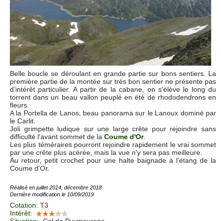
Belle boucle se déroulant en grande partie sur bons sentiers. La
première partie de la montée sur très bon sentier ne présente pas
d’intérêt particulier. A partir de la cabane, on s'élève le long du
torrent dans un beau vallon peuplé en été de rhododendrons en
fleurs.
A la Portella de Lanos, beau panorama sur le Lanoux dominé par
le Carlit.
Joli grimpette ludique sur une large crête pour rejoindre sans
difficulté l'avant sommet de la
Coume d'Or
.
Les plus téméraires pourront rejoindre rapidement le vrai sommet
par une crête plus acérée, mais la vue n'y sera pas meilleure.
Au retour, petit crochet pour une halte baignade à l'étang de la
Coume d'Or.
Réalisé en juillet 2014, décembre 2018
Dernière modification le 10/09/2019
Cotation
:
T3
Intérêt
:
Situation
:
Col de Puymaurens