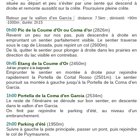
située au départ et peu s'éviter par une sente qui descend à
droite et remonte aussitôt sur la crête. Poursuivre pleine crête.
Retour par le vallon d'en Garcia
distance: 7.5km ; dénivelé: +90m
-1000m ; durée: 2h15
0h00
Pic de la Coume d'Or ou Coma d'or
(2826m)
Revenir un peu sur nos pas, puis descendre à droite en
empruntant un sentier parfaitement visible. Le sentier traverse
sous le cap de Llosada, puis rejoint un col (2600m).
De là, quitter le sentier pour plonger à droite dans les prairies en
direction du lac visible en contrebas.
0h45
Etang de la Coume d'Or
(2450m)
Joli lac propice à la baignade
Emprunter le sentier en montée à droite pour rejoindre
rapidement la Portella de Cortal Rosso (2501m). Le sentier
poursuit sa montée à gauche jusqu'à la Portella de la Coma d'en
Garcia.
1h00
Portella de la Coma d'en Garcia
(2534m)
Le reste de l'itinéraire se déroule sur bon sentier, en descente
dans le vallon d'en Garcia.
On finit par rejoindre le parking d'été, au niveau d'un
embranchement.
2h00
Parking d'été
(1950m)
Suivre à gauche la piste principale, passer un pont, puis rejoindre
le col de Puymaurens.