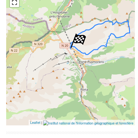
ESRI Word Imagery
Photographies aériennes
Leaflet
|