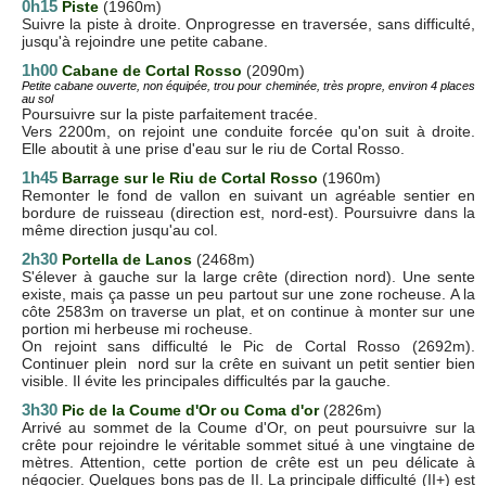
0h15
Piste
(1960m)
Suivre la piste à droite. Onprogresse en traversée, sans difficulté,
jusqu'à rejoindre une petite cabane.
1h00
Cabane de Cortal Rosso
(2090m)
Petite cabane ouverte, non équipée, trou pour cheminée, très propre, environ 4 places
au sol
Poursuivre sur la piste parfaitement tracée.
Vers 2200m, on rejoint une conduite forcée qu'on suit à droite.
Elle aboutit à une prise d'eau sur le riu de Cortal Rosso.
1h45
Barrage sur le Riu de Cortal Rosso
(1960m)
Remonter le fond de vallon en suivant un agréable sentier en
bordure de ruisseau (direction est, nord-est). Poursuivre dans la
même direction jusqu'au col.
2h30
Portella de Lanos
(2468m)
S'élever à gauche sur la large crête (direction nord). Une sente
existe, mais ça passe un peu partout sur une zone rocheuse. A la
côte 2583m on traverse un plat, et on continue à monter sur une
portion mi herbeuse mi rocheuse.
On rejoint sans difficulté le Pic de Cortal Rosso (2692m).
Continuer plein nord sur la crête en suivant un petit sentier bien
visible. Il évite les principales difficultés par la gauche.
3h30
Pic de la Coume d'Or ou Coma d'or
(2826m)
Arrivé au sommet de la Coume d'Or, on peut poursuivre sur la
crête pour rejoindre le véritable sommet situé à une vingtaine de
mètres. Attention, cette portion de crête est un peu délicate à
négocier. Quelques bons pas de II. La principale difficulté (II+) est