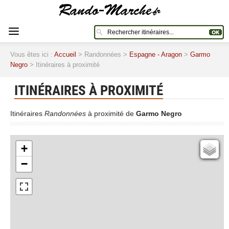
Vous êtes ici :
Accueil
> Randonnées >
Espagne - Aragon
>
Garmo
Negro
> Itinéraires à proximité
ITINÉRAIRES À PROXIMITÉ
Itinéraires
Randonnées
à proximité de
Garmo Negro
+
Cartes IGN
−
Open Topo Map
Open Street Map
ESRI Word Imagery
Photographies aériennes