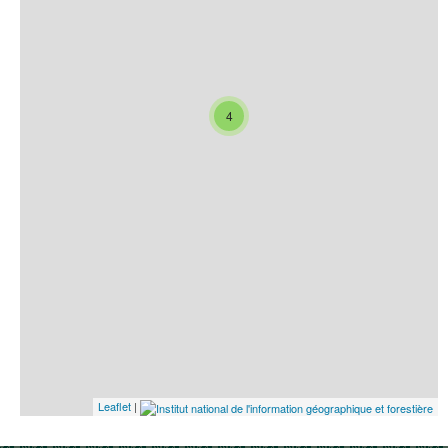
4
Leaflet
|