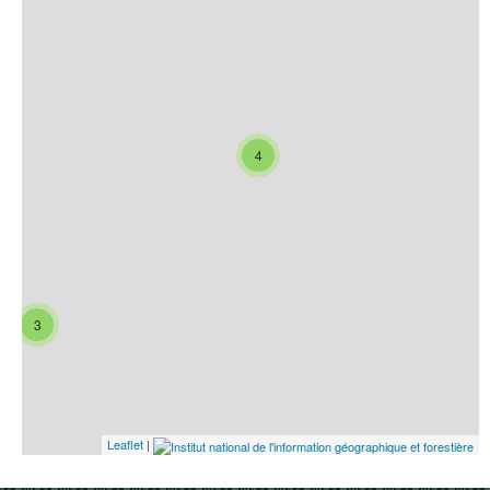
4
3
Leaflet
|