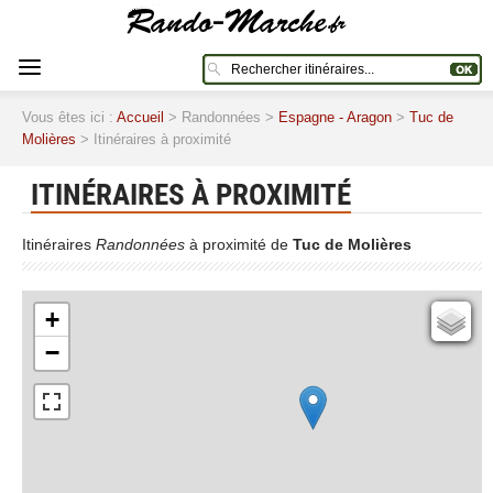
Vous êtes ici :
Accueil
> Randonnées >
Espagne - Aragon
>
Tuc de
Molières
> Itinéraires à proximité
ITINÉRAIRES À PROXIMITÉ
Itinéraires
Randonnées
à proximité de
Tuc de Molières
+
Cartes IGN
−
Open Topo Map
Open Street Map
ESRI Word Imagery
Photographies aériennes