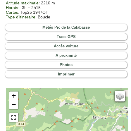
Altitude maximale
: 2210 m
Horaire
: 3h + 2h15
Cartes
:
Top25 1947OT
Type d'itinéraire
: Boucle
Météo Pic de la Calabasse
Trace GPS
Accès voiture
A proximité
Photos
Imprimer
+
Cartes IGN
−
Open Topo Map
Open Street Map
ESRI Word Imagery
Photographies aériennes