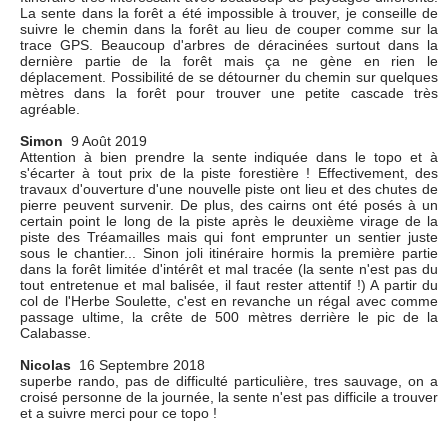
La sente dans la forêt a été impossible à trouver, je conseille de
suivre le chemin dans la forêt au lieu de couper comme sur la
trace GPS. Beaucoup d'arbres de déracinées surtout dans la
dernière partie de la forêt mais ça ne gène en rien le
déplacement. Possibilité de se détourner du chemin sur quelques
mètres dans la forêt pour trouver une petite cascade très
agréable.
Simon
9 Août 2019
Attention à bien prendre la sente indiquée dans le topo et à
s'écarter à tout prix de la piste forestière ! Effectivement, des
travaux d'ouverture d'une nouvelle piste ont lieu et des chutes de
pierre peuvent survenir. De plus, des cairns ont été posés à un
certain point le long de la piste après le deuxième virage de la
piste des Tréamailles mais qui font emprunter un sentier juste
sous le chantier... Sinon joli itinéraire hormis la première partie
dans la forêt limitée d'intérêt et mal tracée (la sente n'est pas du
tout entretenue et mal balisée, il faut rester attentif !) A partir du
col de l'Herbe Soulette, c'est en revanche un régal avec comme
passage ultime, la crête de 500 mètres derrière le pic de la
Calabasse.
Nicolas
16 Septembre 2018
superbe rando, pas de difficulté particulière, tres sauvage, on a
croisé personne de la journée, la sente n'est pas difficile a trouver
et a suivre merci pour ce topo !