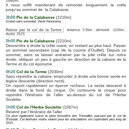
1840m.
Il nous suffit maintenant de remonter longuement la crête
jusqu'au sommet de la Calabasse.
3h00
Pic de la Calabasse
(2210m)
Grand cairn sommital. Vaste Panorama.
Retour par le col de la Terme
distance: 5.5km ; dénivelé: -1100m ;
durée: 2h15
0h00
Pic de la Calabasse
(2210m)
Descendre à droite la crête ouest, en restant au plus haut. Passer
un sommet secondaire (cap de la coume d'Ouillet). Depuis ce
sommet, sans se laisser entrainer par la jolie crête sur notre
droite, obliquer un peu à gauche en direction de la cabane de la
Terme et du col éponyme.
0h20
Col de la Terme
(2030m)
Sans rejoindre la cabane, emprunter à droite une bonne sente en
légère descente (direction nord).
On rejoint rapidement un éperon rocheux. La sente descend à
droite dans le fond du cirque. On contourne le cirque pour
rejoindre l'itinéraire de l'aller au-dessus du col de l'Herbe
Soulette.
1h00
Col de l'Herbe Soulette
(1587m)
Revenir par l'itinéraire de l'aller.
On peut également suivre la piste forestière des Trémailles passant par le col de
l'Estrade. Cet itinéraire moins violent pour les articulations est cependant plus long de
1h15.