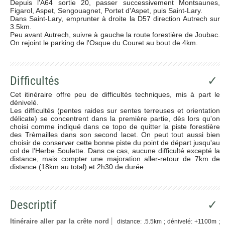
Depuis l'A64 sortie 20, passer successivement Montsaunes,
Figarol, Aspet, Sengouagnet, Portet d'Aspet, puis Saint-Lary.
Dans Saint-Lary, emprunter à droite la D57 direction Autrech sur
3.5km.
Peu avant Autrech, suivre à gauche la route forestière de Joubac.
On rejoint le parking de l'Osque du Couret au bout de 4km.
Difficultés
✓
Cet itinéraire offre peu de difficultés techniques, mis à part le
dénivelé.
Les difficultés (pentes raides sur sentes terreuses et orientation
délicate) se concentrent dans la première partie, dès lors qu'on
choisi comme indiqué dans ce topo de quitter la piste forestière
des Trèmailles dans son second lacet. On peut tout aussi bien
choisir de conserver cette bonne piste du point de départ jusqu'au
col de l'Herbe Soulette. Dans ce cas, aucune difficulté excepté la
distance, mais compter une majoration aller-retour de 7km de
distance (18km au total) et 2h30 de durée.
Descriptif
✓
Itinéraire aller par la crête nord
distance: .5.5km ; dénivelé: +1100m ;