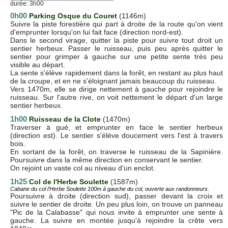
durée: 3h00
0h00
Parking Osque du Couret
(1146m)
Suivre la piste forestière qui part à droite de la route qu'on vient
d'emprunter lorsqu'on lui fait face (direction nord-est).
Dans le second virage, quitter la piste pour suivre tout droit un
sentier herbeux. Passer le ruisseau, puis peu après quitter le
sentier pour grimper à gauche sur une petite sente très peu
visible au départ.
La sente s'élève rapidement dans la forêt, en restant au plus haut
de la croupe, et en ne s'éloignant jamais beaucoup du ruisseau.
Vers 1470m, elle se dirige nettement à gauche pour rejoindre le
ruisseau. Sur l'autre rive, on voit nettement le départ d'un large
sentier herbeux.
1h00
Ruisseau de la Clote
(1470m)
Traverser à gué, et emprunter en face le sentier herbeux
(direction est). Le sentier s'élève doucement vers l'est à travers
bois.
En sortant de la forêt, on traverse le ruisseau de la Sapinière.
Poursuivre dans la même direction en conservant le sentier.
On rejoint un vaste col au niveau d'un enclot.
1h25
Col de l'Herbe Soulette
(1587m)
Cabane du col l'Herbe Soulette 100m à gauche du col, ouverte aux randonneurs.
Poursuivre à droite (direction sud), passer devant la croix et
suivre le sentier de droite. Un peu plus loin, on trouve un panneau
"Pic de la Calabasse" qui nous invite à emprunter une sente à
gauche. La suivre en montée jusqu'à rejoindre la crête vers