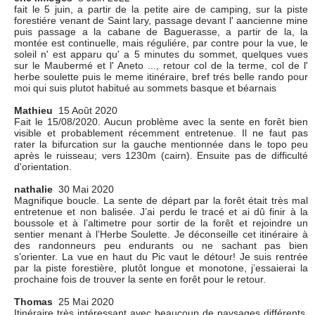
fait le 5 juin, a partir de la petite aire de camping, sur la piste
forestiére venant de Saint lary, passage devant l' aancienne mine
puis passage a la cabane de Baguerasse, a partir de la, la
montée est continuelle, mais réguliére, par contre pour la vue, le
soleil n' est apparu qu' a 5 minutes du sommet, quelques vues
sur le Maubermé et l' Aneto ..., retour col de la terme, col de l'
herbe soulette puis le meme itinéraire, bref trés belle rando pour
moi qui suis plutot habitué au sommets basque et béarnais
Mathieu
15 Août 2020
Fait le 15/08/2020. Aucun problème avec la sente en forêt bien
visible et probablement récemment entretenue. Il ne faut pas
rater la bifurcation sur la gauche mentionnée dans le topo peu
après le ruisseau; vers 1230m (cairn). Ensuite pas de difficulté
d'orientation.
nathalie
30 Mai 2020
Magnifique boucle. La sente de départ par la forêt était très mal
entretenue et non balisée. J’ai perdu le tracé et ai dû finir à la
boussole et à l’altimetre pour sortir de la forêt et rejoindre un
sentier menant à l’Herbe Soulette. Je déconseille cet itinéraire à
des randonneurs peu endurants ou ne sachant pas bien
s’orienter. La vue en haut du Pic vaut le détour! Je suis rentrée
par la piste forestière, plutôt longue et monotone, j’essaierai la
prochaine fois de trouver la sente en forêt pour le retour.
Thomas
25 Mai 2020
Itinéraire très intéressant avec beaucoup de paysages différents.