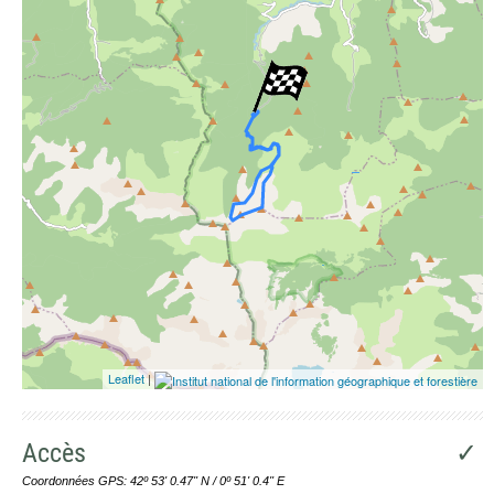
Leaflet
|
Accès
✓
Coordonnées GPS: 42º 53' 0.47'' N / 0º 51' 0.4'' E