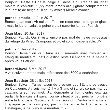
Bonjour ! Reste t il de la neige au dessus du Refuge du Pinet
malgré la canicule ? (n'y étant jamais allé j'ignore complètement
la quantité de neige qu'il peut y avoir !) Merci d'avance !
patrick lemesle
11 Juin 2017
Bonsoir jean marc Ah oui en effet il en reste encore neige et glace
, mais le jeu en valait la peine c etait superbe la haut Patrick
Jean-Marc
10 Juin 2017
Bonjour Patrick, Oui il reste encore pas mal de neige au-dessus
du refuge du Pinet. Crampons et piolet sont indispensable. JM
patrick
9 Juin 2017
Bonsoir Demain on veut faire les 3 sommets avec bivouac a l
étang de montcalm , petit question reste t il encore de la neige d
après vous Patrick
bernard.laval
8 Mai 2017
A voir suivant meteo mais intéressant des 3000 à enchaîner. ....
Jean Baptiste
28 Juillet 2015
Bonjour Sylvain, Tu as raison de préciser que l'Estats se trouve
en Catalogne. J'y suis monté il y a 3 ans et j'ai croisé pas mal de
catalans à son sommet. J'ai demandé à l'un d'entre eux qui
parlait le français s'il savait où se situait à peu près la frontière
entre la France et l'Espagne. Il m'a répondu : "entre la France et
l'Espagne je ne sais pas, par contre entre la France et la
Catalogne, je peux vous la montrer !" ;)