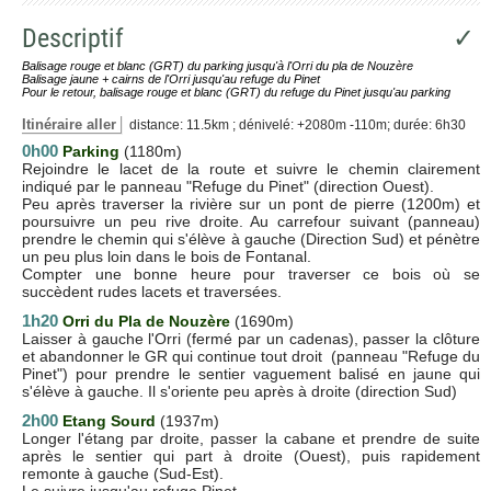
Descriptif
✓
Balisage rouge et blanc (GRT) du parking jusqu'à l'Orri du pla de Nouzère
Balisage jaune + cairns de l'Orri jusqu'au refuge du Pinet
Pour le retour, balisage rouge et blanc (GRT) du refuge du Pinet jusqu'au parking
Itinéraire aller
distance: 11.5km ; dénivelé: +2080m -110m; durée: 6h30
0h00
Parking
(1180m)
Rejoindre le lacet de la route et suivre le chemin clairement
indiqué par le panneau "Refuge du Pinet" (direction Ouest).
Peu après traverser la rivière sur un pont de pierre (1200m) et
poursuivre un peu rive droite. Au carrefour suivant (panneau)
prendre le chemin qui s'élève à gauche (Direction Sud) et pénètre
un peu plus loin dans le bois de Fontanal.
Compter une bonne heure pour traverser ce bois où se
succèdent rudes lacets et traversées.
1h20
Orri du Pla de Nouzère
(1690m)
Laisser à gauche l'Orri (fermé par un cadenas), passer la clôture
et abandonner le GR qui continue tout droit (panneau "Refuge du
Pinet") pour prendre le sentier vaguement balisé en jaune qui
s'élève à gauche. Il s'oriente peu après à droite (direction Sud)
2h00
Etang Sourd
(1937m)
Longer l'étang par droite, passer la cabane et prendre de suite
après le sentier qui part à droite (Ouest), puis rapidement
remonte à gauche (Sud-Est).
Le suivre jusqu'au refuge Pinet.