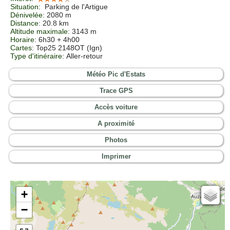
Situation
:
Parking de l'Artigue
Dénivelée
: 2080 m
Distance
: 20.8 km
Altitude maximale
: 3143 m
Horaire
: 6h30 + 4h00
Cartes
:
Top25 2148OT (Ign)
Type d'itinéraire
: Aller-retour
Météo Pic d'Estats
Trace GPS
Accès voiture
A proximité
Photos
Imprimer
+
Cartes IGN
−
Open Topo Map
Open Street Map