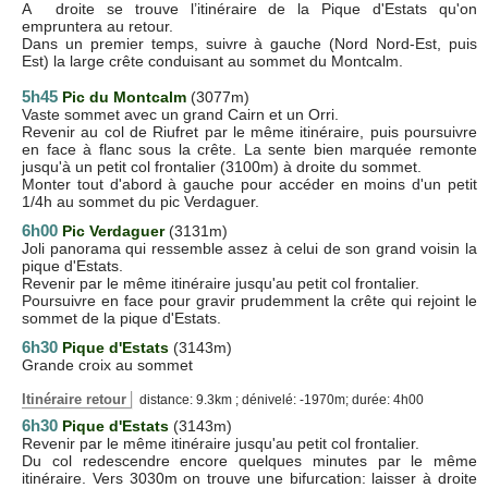
A droite se trouve l’itinéraire de la Pique d'Estats qu'on
empruntera au retour.
Dans un premier temps, suivre à gauche (Nord Nord-Est, puis
Est) la large crête conduisant au sommet du Montcalm.
5h45
Pic du Montcalm
(3077m)
Vaste sommet avec un grand Cairn et un Orri.
Revenir au col de Riufret par le même itinéraire, puis poursuivre
en face à flanc sous la crête. La sente bien marquée remonte
jusqu'à un petit col frontalier (3100m) à droite du sommet.
Monter tout d'abord à gauche pour accéder en moins d'un petit
1/4h au sommet du pic Verdaguer.
6h00
Pic Verdaguer
(3131m)
Joli panorama qui ressemble assez à celui de son grand voisin la
pique d'Estats.
Revenir par le même itinéraire jusqu'au petit col frontalier.
Poursuivre en face pour gravir prudemment la crête qui rejoint le
sommet de la pique d'Estats.
6h30
Pique d'Estats
(3143m)
Grande croix au sommet
Itinéraire retour
distance: 9.3km ; dénivelé: -1970m; durée: 4h00
6h30
Pique d'Estats
(3143m)
Revenir par le même itinéraire jusqu'au petit col frontalier.
Du col redescendre encore quelques minutes par le même
itinéraire. Vers 3030m on trouve une bifurcation: laisser à droite