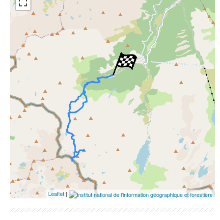
ESRI Word Imagery
Photographies aériennes
Leaflet
|