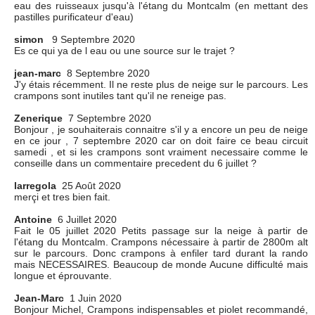
eau des ruisseaux jusqu'à l'étang du Montcalm (en mettant des
pastilles purificateur d'eau)
simon
9 Septembre 2020
Es ce qui ya de l eau ou une source sur le trajet ?
jean-marc
8 Septembre 2020
J'y étais récemment. Il ne reste plus de neige sur le parcours. Les
crampons sont inutiles tant qu'il ne reneige pas.
Zenerique
7 Septembre 2020
Bonjour , je souhaiterais connaitre s'il y a encore un peu de neige
en ce jour , 7 septembre 2020 car on doit faire ce beau circuit
samedi , et si les crampons sont vraiment necessaire comme le
conseille dans un commentaire precedent du 6 juillet ?
larregola
25 Août 2020
merçi et tres bien fait.
Antoine
6 Juillet 2020
Fait le 05 juillet 2020 Petits passage sur la neige à partir de
l'étang du Montcalm. Crampons nécessaire à partir de 2800m alt
sur le parcours. Donc crampons à enfiler tard durant la rando
mais NECESSAIRES. Beaucoup de monde Aucune difficulté mais
longue et éprouvante.
Jean-Marc
1 Juin 2020
Bonjour Michel, Crampons indispensables et piolet recommandé,