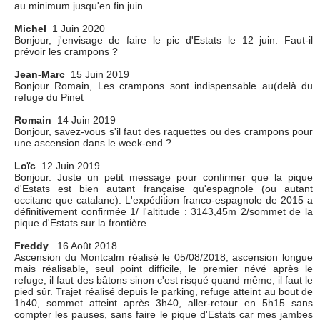
au minimum jusqu'en fin juin.
Michel
1 Juin 2020
Bonjour, j'envisage de faire le pic d'Estats le 12 juin. Faut-il
prévoir les crampons ?
Jean-Marc
15 Juin 2019
Bonjour Romain, Les crampons sont indispensable au(delà du
refuge du Pinet
Romain
14 Juin 2019
Bonjour, savez-vous s'il faut des raquettes ou des crampons pour
une ascension dans le week-end ?
Loïc
12 Juin 2019
Bonjour. Juste un petit message pour confirmer que la pique
d'Estats est bien autant française qu'espagnole (ou autant
occitane que catalane). L'expédition franco-espagnole de 2015 a
définitivement confirmée 1/ l'altitude : 3143,45m 2/sommet de la
pique d'Estats sur la frontière.
Freddy
16 Août 2018
Ascension du Montcalm réalisé le 05/08/2018, ascension longue
mais réalisable, seul point difficile, le premier névé après le
refuge, il faut des bâtons sinon c'est risqué quand même, il faut le
pied sûr. Trajet réalisé depuis le parking, refuge atteint au bout de
1h40, sommet atteint après 3h40, aller-retour en 5h15 sans
compter les pauses, sans faire le pique d'Estats car mes jambes