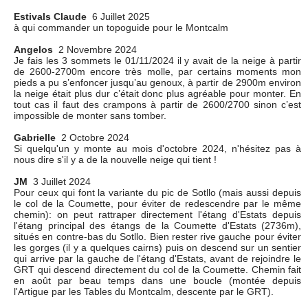
Estivals Claude
6 Juillet 2025
à qui commander un topoguide pour le Montcalm
Angelos
2 Novembre 2024
Je fais les 3 sommets le 01/11/2024 il y avait de la neige à partir
de 2600-2700m encore très molle, par certains moments mon
pieds a pu s’enfoncer jusqu’au genoux, à partir de 2900m environ
la neige était plus dur c’était donc plus agréable pour monter. En
tout cas il faut des crampons à partir de 2600/2700 sinon c’est
impossible de monter sans tomber.
Gabrielle
2 Octobre 2024
Si quelqu'un y monte au mois d'octobre 2024, n'hésitez pas à
nous dire s'il y a de la nouvelle neige qui tient !
JM
3 Juillet 2024
Pour ceux qui font la variante du pic de Sotllo (mais aussi depuis
le col de la Coumette, pour éviter de redescendre par le même
chemin): on peut rattraper directement l'étang d'Estats depuis
l'étang principal des étangs de la Coumette d'Estats (2736m),
situés en contre-bas du Sotllo. Bien rester rive gauche pour éviter
les gorges (il y a quelques cairns) puis on descend sur un sentier
qui arrive par la gauche de l'étang d'Estats, avant de rejoindre le
GRT qui descend directement du col de la Coumette. Chemin fait
en août par beau temps dans une boucle (montée depuis
l'Artigue par les Tables du Montcalm, descente par le GRT).