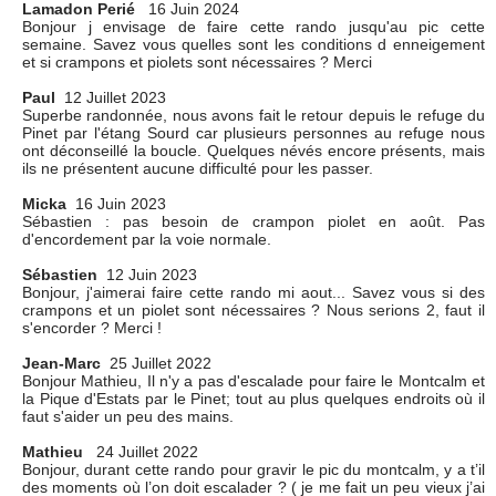
Lamadon Perié
16 Juin 2024
Bonjour j envisage de faire cette rando jusqu'au pic cette
semaine. Savez vous quelles sont les conditions d enneigement
et si crampons et piolets sont nécessaires ? Merci
Paul
12 Juillet 2023
Superbe randonnée, nous avons fait le retour depuis le refuge du
Pinet par l'étang Sourd car plusieurs personnes au refuge nous
ont déconseillé la boucle. Quelques névés encore présents, mais
ils ne présentent aucune difficulté pour les passer.
Micka
16 Juin 2023
Sébastien : pas besoin de crampon piolet en août. Pas
d'encordement par la voie normale.
Sébastien
12 Juin 2023
Bonjour, j'aimerai faire cette rando mi aout... Savez vous si des
crampons et un piolet sont nécessaires ? Nous serions 2, faut il
s'encorder ? Merci !
Jean-Marc
25 Juillet 2022
Bonjour Mathieu, Il n'y a pas d'escalade pour faire le Montcalm et
la Pique d'Estats par le Pinet; tout au plus quelques endroits où il
faut s'aider un peu des mains.
Mathieu
24 Juillet 2022
Bonjour, durant cette rando pour gravir le pic du montcalm, y a t’il
des moments où l’on doit escalader ? ( je me fait un peu vieux j’ai