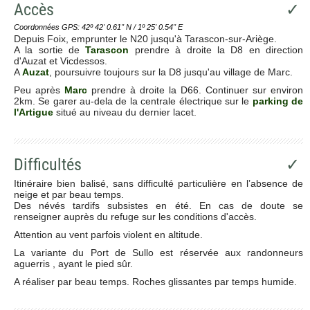
Accès
✓
Coordonnées GPS: 42º 42' 0.61'' N / 1º 25' 0.54'' E
Depuis Foix, emprunter le N20 jusqu'à Tarascon-sur-Ariège.
A la sortie de
Tarascon
prendre à droite la D8 en direction
d'Auzat et Vicdessos.
A
Auzat
, poursuivre toujours sur la D8 jusqu'au village de Marc.
Peu après
Marc
prendre à droite la D66. Continuer sur environ
2km. Se garer au-dela de la centrale électrique sur le
parking de
l'Artigue
situé au niveau du dernier lacet.
Difficultés
✓
Itinéraire bien balisé, sans difficulté particulière en l’absence de
neige et par beau temps.
Des névés tardifs subsistes en été. En cas de doute se
renseigner auprès du refuge sur les conditions d'accès.
Attention au vent parfois violent en altitude.
La variante du Port de Sullo est réservée aux randonneurs
aguerris , ayant le pied sûr.
A réaliser par beau temps. Roches glissantes par temps humide.