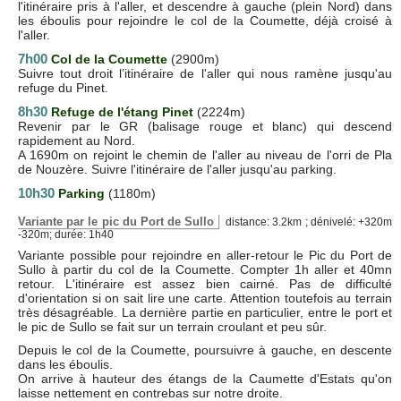
l'itinéraire pris à l'aller, et descendre à gauche (plein Nord) dans
les éboulis pour rejoindre le col de la Coumette, déjà croisé à
l'aller.
7h00
Col de la Coumette
(2900m)
Suivre tout droit l’itinéraire de l'aller qui nous ramène jusqu'au
refuge du Pinet.
8h30
Refuge de l'étang Pinet
(2224m)
Revenir par le GR (balisage rouge et blanc) qui descend
rapidement au Nord.
A 1690m on rejoint le chemin de l'aller au niveau de l'orri de Pla
de Nouzère. Suivre l'itinéraire de l'aller jusqu'au parking.
10h30
Parking
(1180m)
Variante par le pic du Port de Sullo
distance: 3.2km ; dénivelé: +320m
-320m; durée: 1h40
Variante possible pour rejoindre en aller-retour le Pic du Port de
Sullo à partir du col de la Coumette. Compter 1h aller et 40mn
retour. L'itinéraire est assez bien cairné. Pas de difficulté
d'orientation si on sait lire une carte. Attention toutefois au terrain
très désagréable. La dernière partie en particulier, entre le port et
le pic de Sullo se fait sur un terrain croulant et peu sûr.
Depuis le col de la Coumette, poursuivre à gauche, en descente
dans les éboulis.
On arrive à hauteur des étangs de la Caumette d'Estats qu'on
laisse nettement en contrebas sur notre droite.