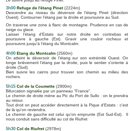
3h00
Refuge de l'étang Pinet
(2224m)
Descendre au niveau du déversoir de l'étang Pinet (direction
Ouest). Contourner l'étang par la droite et poursuivre au Sud.
On traverse une zone à flanc de montagne. Prudence en cas de
neige ou glace.
Laisser l'étang d'Estats sur notre droite en contrebas et
poursuivre à gauche (Est). Gravir une couloir rocheux et
poursuivre jusqu'à l'étang du Montcalm.
4h00
Etang du Montcalm
(2560m)
On atteint le déversoir de l'étang sur son extrémité Ouest. On
longe brièvement l'étang par la droite, puis le sentier s'oriente à
droite (Sud).
Bien suivre les cairns pour trouver son chemin au milieu des
rochers.
5h15
Col de la Coumette
(2900m)
Bifurcation signalée par un panneau "France".
Le chemin de droite mène au Pic du Port de Sullo : on le prendra
au retour.
Tout droit on peut accéder directement à la Pique d'Estats : c'est
de là qu'on reviendra.
Le chemin de gauche est celui qu'on emprunte (Est Sud-Est). Il
nous conduit sans difficulté au col de Riufret
5h30
Col de Riufret
(2978m)