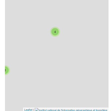
4
3
Leaflet
|