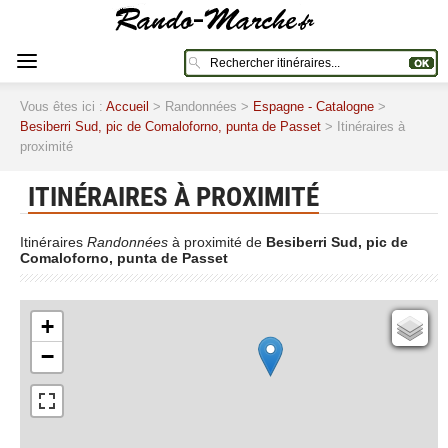
Vous êtes ici :
Accueil
> Randonnées >
Espagne - Catalogne
>
Besiberri Sud, pic de Comaloforno, punta de Passet
> Itinéraires à
proximité
ITINÉRAIRES À PROXIMITÉ
Itinéraires
Randonnées
à proximité de
Besiberri Sud, pic de
Comaloforno, punta de Passet
+
Cartes IGN
−
Open Topo Map
Open Street Map
ESRI Word Imagery
Photographies aériennes