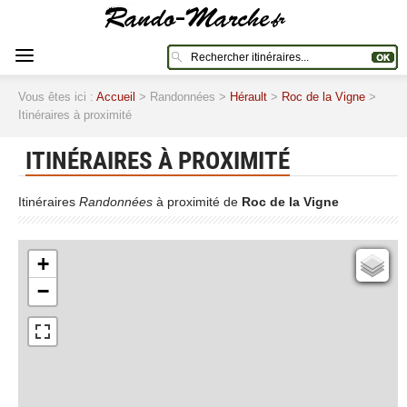
Vous êtes ici :
Accueil
> Randonnées >
Hérault
>
Roc de la Vigne
>
Itinéraires à proximité
ITINÉRAIRES À PROXIMITÉ
Itinéraires
Randonnées
à proximité de
Roc de la Vigne
+
Cartes IGN
−
Open Topo Map
Open Street Map
ESRI Word Imagery
Photographies aériennes