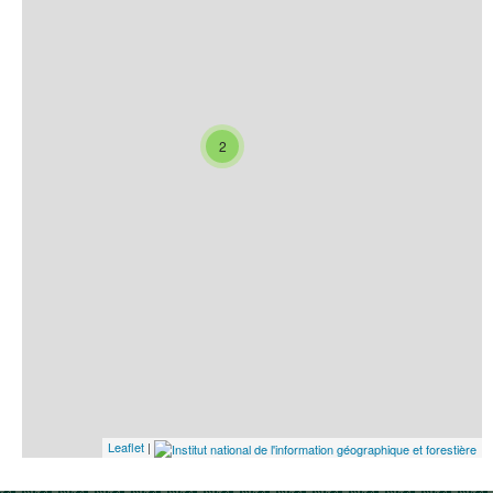
2
Leaflet
|