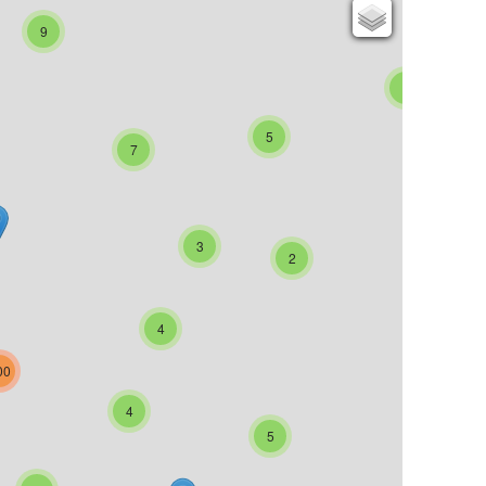
Cartes IGN
9
Open Topo Map
Open Street Map
4
ESRI Word Imagery
5
Photographies aériennes
7
3
2
4
00
4
5