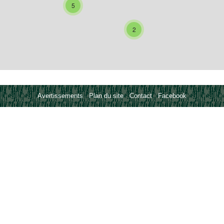
5
2
Avertissements
-
Plan du site
-
Contact
-
Facebook