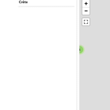
Crète
+
−
4