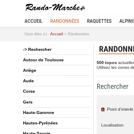
ACCUEIL
RANDONNÉES
RAQUETTES
ALPIN
Vous êtes ici :
Accueil
> Randonnées
RANDONN
-> Rechercher
Autour de Toulouse
500 topos
actuelle
Utilisez les zones d
Ariège
Aude
Rechercher
Corse
Gers
Point d'intérêt
Haute-Garonne
Hautes-Pyrénées
Localisation
Haute-Savoie