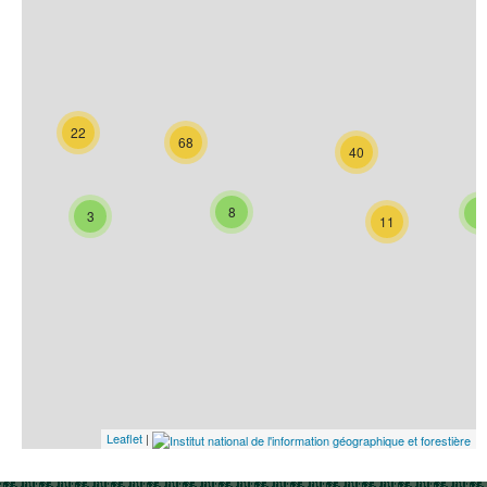
22
68
40
8
3
3
11
Leaflet
|