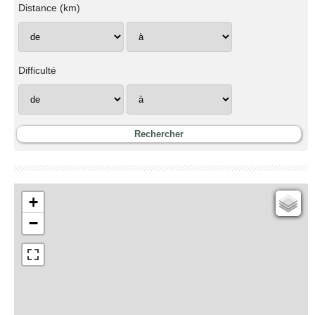
Distance (km)
Difficulté
+
Cartes IGN
−
Open Topo Map
Open Street Map
ESRI Word Imagery
Photographies aériennes