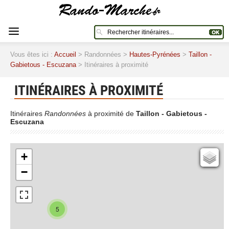
Vous êtes ici :
Accueil
> Randonnées >
Hautes-Pyrénées
>
Taillon -
Gabietous - Escuzana
> Itinéraires à proximité
ITINÉRAIRES À PROXIMITÉ
Itinéraires
Randonnées
à proximité de
Taillon - Gabietous -
Escuzana
+
Cartes IGN
−
Open Topo Map
Open Street Map
ESRI Word Imagery
5
Photographies aériennes