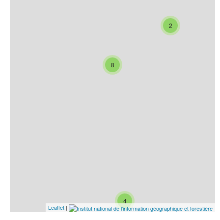
2
8
4
Leaflet
|