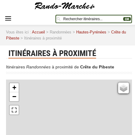
Vous êtes ici :
Accueil
> Randonnées >
Hautes-Pyrénées
>
Crête du
Pibeste
> Itinéraires à proximité
ITINÉRAIRES À PROXIMITÉ
Itinéraires
Randonnées
à proximité de
Crête du Pibeste
+
Cartes IGN
−
Open Topo Map
Open Street Map
ESRI Word Imagery
Photographies aériennes