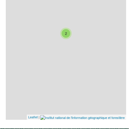
2
Leaflet
|