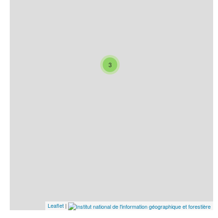
3
Leaflet
|