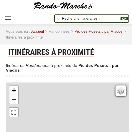
Vous êtes ici :
Accueil
> Randonnées >
Pic des Posets : par Viados
>
Itinéraires à proximité
ITINÉRAIRES À PROXIMITÉ
Itinéraires
Randonnées
à proximité de
Pic des Posets : par
Viados
+
Cartes IGN
−
Open Topo Map
Open Street Map
ESRI Word Imagery
Photographies aériennes