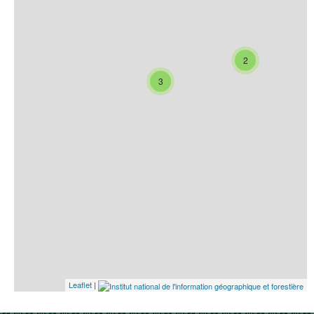
2
3
Leaflet
|