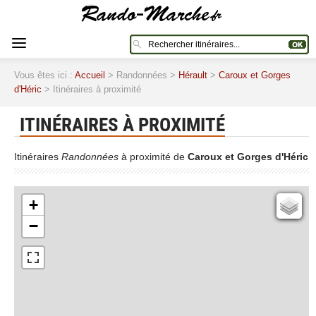
Vous êtes ici :
Accueil
> Randonnées >
Hérault
>
Caroux et Gorges
d'Héric
> Itinéraires à proximité
ITINÉRAIRES À PROXIMITÉ
Itinéraires
Randonnées
à proximité de
Caroux et Gorges d'Héric
+
Cartes IGN
−
Open Topo Map
Open Street Map
ESRI Word Imagery
Photographies aériennes