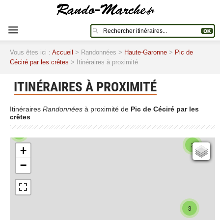
Vous êtes ici :
Accueil
> Randonnées >
Haute-Garonne
>
Pic de
Céciré par les crêtes
> Itinéraires à proximité
ITINÉRAIRES À PROXIMITÉ
Itinéraires
Randonnées
à proximité de
Pic de Céciré par les
crêtes
4
2
+
Cartes IGN
−
Open Topo Map
Open Street Map
ESRI Word Imagery
Photographies aériennes
3