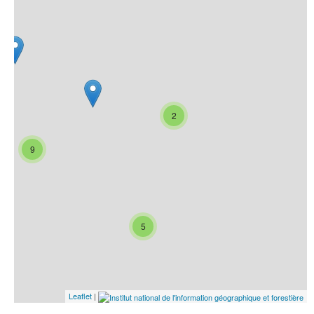
2
9
5
Leaflet
|