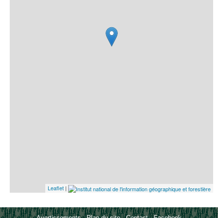
Leaflet
|
Avertissements
-
Plan du site
-
Contact
-
Facebook