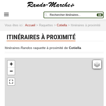
Vous êtes ici :
Accueil
> Raquettes >
Cotiella
> Itinéraires à proximité
ITINÉRAIRES À PROXIMITÉ
Itinéraires
Randos raquette
à proximité de
Cotiella
+
Cartes IGN
−
Open Topo Map
Open Street Map
ESRI Word Imagery
Photographies aériennes