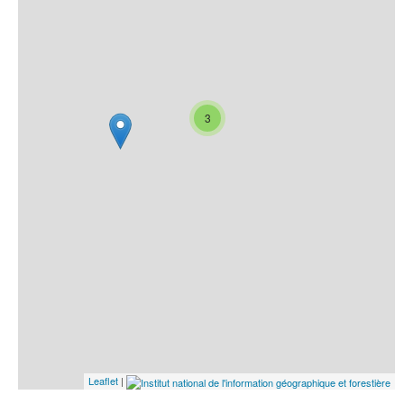
3
Leaflet
|