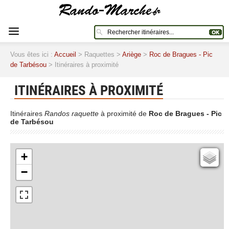
Vous êtes ici :
Accueil
> Raquettes >
Ariège
>
Roc de Bragues - Pic
de Tarbésou
> Itinéraires à proximité
ITINÉRAIRES À PROXIMITÉ
Itinéraires
Randos raquette
à proximité de
Roc de Bragues - Pic
de Tarbésou
+
Cartes IGN
−
Open Topo Map
Open Street Map
ESRI Word Imagery
Photographies aériennes