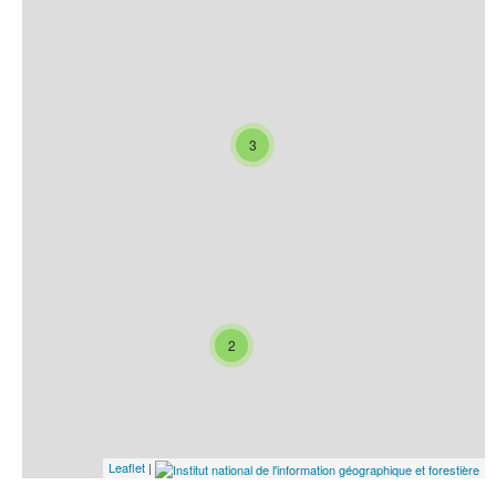
3
2
Leaflet
|