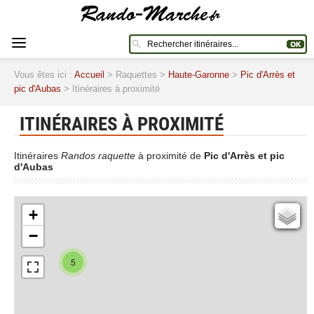
Vous êtes ici :
Accueil
> Raquettes >
Haute-Garonne
>
Pic d'Arrès et
pic d'Aubas
> Itinéraires à proximité
ITINÉRAIRES À PROXIMITÉ
Itinéraires
Randos raquette
à proximité de
Pic d'Arrès et pic
d'Aubas
+
Cartes IGN
−
Open Topo Map
Open Street Map
5
ESRI Word Imagery
Photographies aériennes