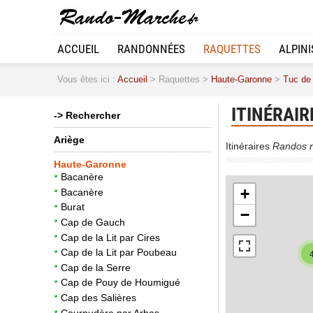
ACCUEIL
RANDONNÉES
RAQUETTES
ALPIN
Vous êtes ici :
Accueil
> Raquettes >
Haute-Garonne
>
Tuc de 
ITINÉRAIR
-> Rechercher
Ariège
Itinéraires
Randos r
Haute-Garonne
Bacanère
+
Bacanère
Burat
−
Cap de Gauch
Cap de la Lit par Cires
Cap de la Lit par Poubeau
Cap de la Serre
Cap de Pouy de Houmigué
Cap des Salières
Cournudère par Arbas