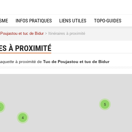
ISME
INFOS PRATIQUES
LIENS UTILES
TOPO-GUIDES
Poujastou et tuc de Bidur
> Itinéraires à proximité
ES À PROXIMITÉ
aquette
à proximité de
Tuc de Poujastou et tuc de Bidur
5
4
4