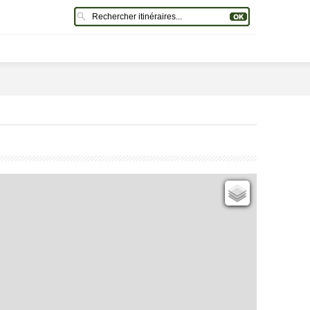
Cartes IGN
Open Topo Map
Open Street Map
ESRI Word Imagery
Photographies aériennes