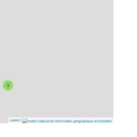
3
Leaflet
|