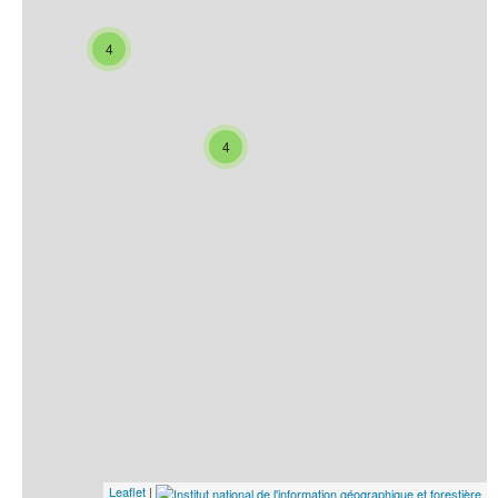
4
4
Leaflet
|