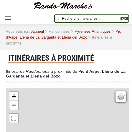
Vous êtes ici :
Accueil
> Randonnées >
Pyrénées Atlantiques
>
Pic
d'Aspe, Llena de La Garganta et Llena del Bozo
> Itinéraires à
proximité
ITINÉRAIRES À PROXIMITÉ
Itinéraires
Randonnées
à proximité de
Pic d'Aspe, Llena de La
Garganta et Llena del Bozo
+
Cartes IGN
−
Open Topo Map
Open Street Map
ESRI Word Imagery
Photographies aériennes