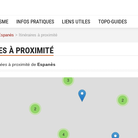
ISME
INFOS PRATIQUES
LIENS UTILES
TOPO-GUIDES
Espanès
> Itinéraires à proximité
ES À PROXIMITÉ
2
ées
à proximité de
Espanès
3
2
2
4