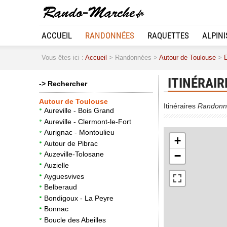
ACCUEIL
RANDONNÉES
RAQUETTES
ALPIN
Vous êtes ici :
Accueil
> Randonnées >
Autour de Toulouse
>
ITINÉRAIR
-> Rechercher
Autour de Toulouse
Itinéraires
Randonn
Aureville - Bois Grand
Aureville - Clermont-le-Fort
Aurignac - Montoulieu
+
Autour de Pibrac
−
Auzeville-Tolosane
Auzielle
Ayguesvives
Belberaud
Bondigoux - La Peyre
Bonnac
Boucle des Abeilles