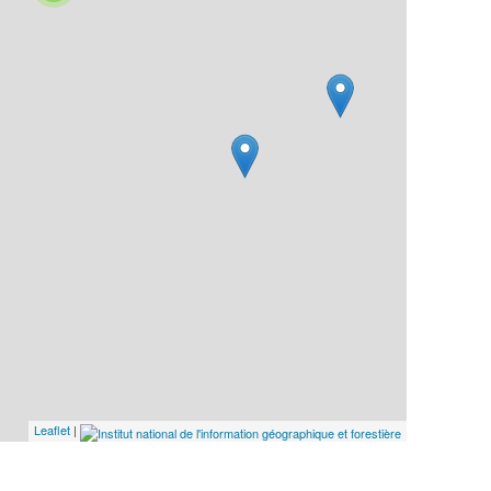
Leaflet
|