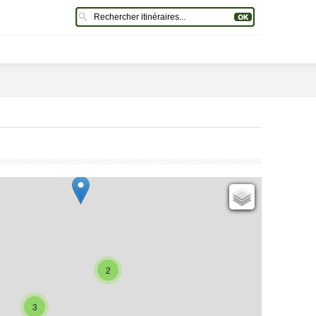
Cartes IGN
Open Topo Map
Open Street Map
ESRI Word Imagery
2
Photographies aériennes
3