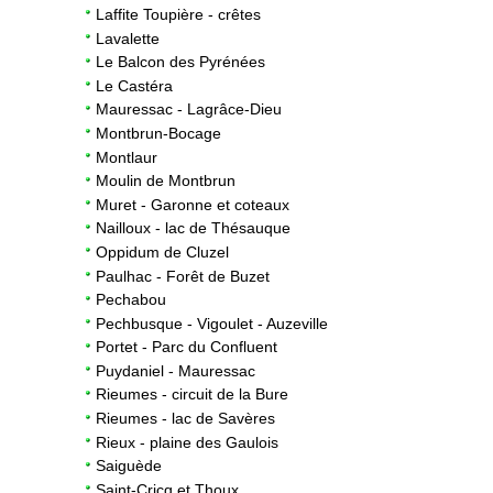
Laffite Toupière - crêtes
Lavalette
Le Balcon des Pyrénées
Le Castéra
Mauressac - Lagrâce-Dieu
Montbrun-Bocage
Montlaur
Moulin de Montbrun
Muret - Garonne et coteaux
Nailloux - lac de Thésauque
Oppidum de Cluzel
Paulhac - Forêt de Buzet
Pechabou
Pechbusque - Vigoulet - Auzeville
Portet - Parc du Confluent
Puydaniel - Mauressac
Rieumes - circuit de la Bure
Rieumes - lac de Savères
Rieux - plaine des Gaulois
Saiguède
Saint-Cricq et Thoux