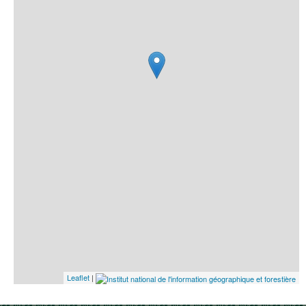
Leaflet
|