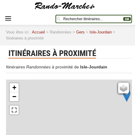
Vous êtes ici :
Accueil
> Randonnées >
Gers
>
Isle-Jourdain
>
Itinéraires à proximité
ITINÉRAIRES À PROXIMITÉ
Itinéraires
Randonnées
à proximité de
Isle-Jourdain
+
Cartes IGN
−
Open Topo Map
Open Street Map
ESRI Word Imagery
Photographies aériennes