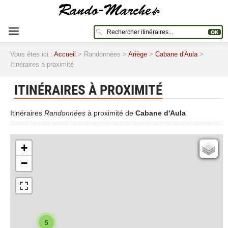
Vous êtes ici :
Accueil
> Randonnées >
Ariège
>
Cabane d'Aula
>
Itinéraires à proximité
ITINÉRAIRES À PROXIMITÉ
Itinéraires
Randonnées
à proximité de
Cabane d'Aula
+
Cartes IGN
−
Open Topo Map
Open Street Map
ESRI Word Imagery
Photographies aériennes
5