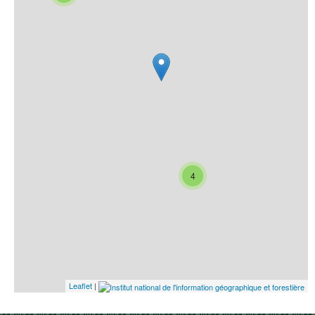
4
Leaflet
|