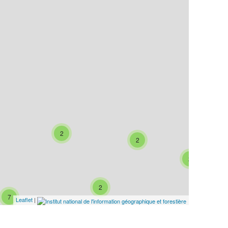
2
2
2
2
7
Leaflet
|