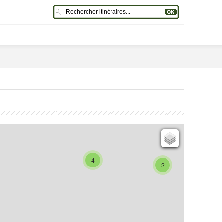
e
Cartes IGN
Open Topo Map
4
2
Open Street Map
ESRI Word Imagery
Photographies aériennes