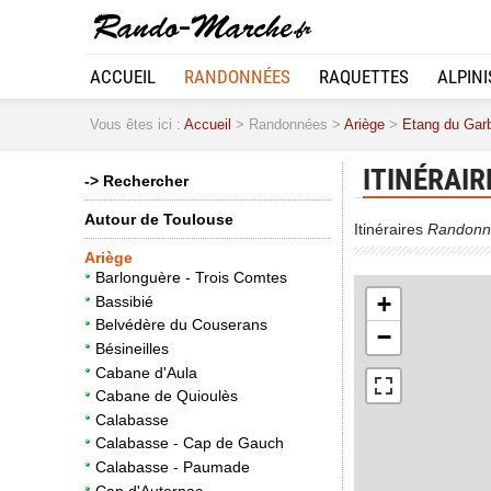
ACCUEIL
RANDONNÉES
RAQUETTES
ALPIN
Vous êtes ici :
Accueil
> Randonnées >
Ariège
>
Etang du Garb
ITINÉRAIR
-> Rechercher
Autour de Toulouse
Itinéraires
Randonn
Ariège
Barlonguère - Trois Comtes
+
Bassibié
Belvédère du Couserans
−
Bésineilles
Cabane d'Aula
Cabane de Quioulès
Calabasse
Calabasse - Cap de Gauch
Calabasse - Paumade
Cap d'Auternac