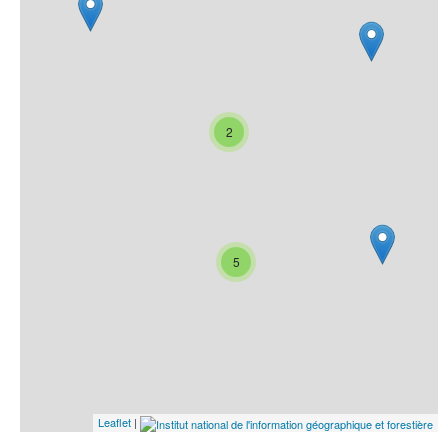
2
5
Leaflet
|