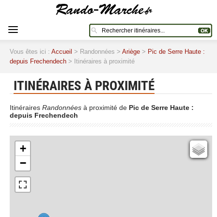
Vous êtes ici :
Accueil
> Randonnées >
Ariège
>
Pic de Serre Haute :
depuis Frechendech
> Itinéraires à proximité
ITINÉRAIRES À PROXIMITÉ
Itinéraires
Randonnées
à proximité de
Pic de Serre Haute :
depuis Frechendech
+
Cartes IGN
−
Open Topo Map
Open Street Map
ESRI Word Imagery
Photographies aériennes