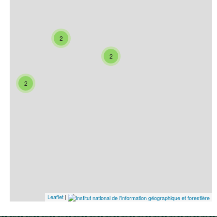
2
2
2
Leaflet
|