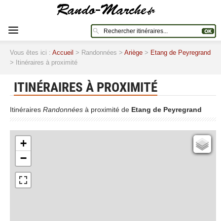
Vous êtes ici :
Accueil
> Randonnées >
Ariège
>
Etang de Peyregrand
> Itinéraires à proximité
ITINÉRAIRES À PROXIMITÉ
Itinéraires
Randonnées
à proximité de
Etang de Peyregrand
+
Cartes IGN
−
Open Topo Map
Open Street Map
ESRI Word Imagery
Photographies aériennes