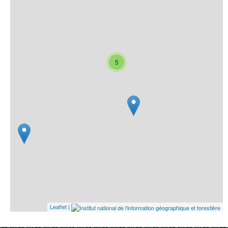
5
Leaflet
|