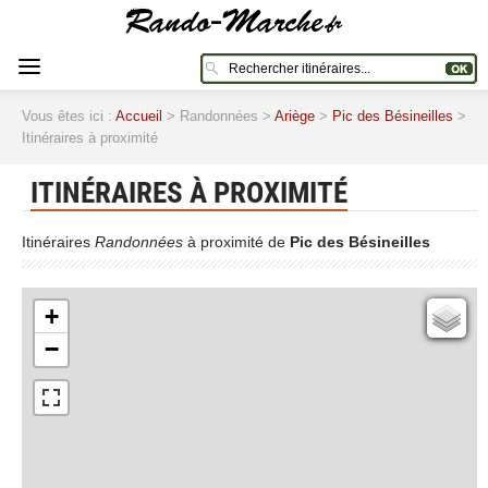
Vous êtes ici :
Accueil
> Randonnées >
Ariège
>
Pic des Bésineilles
>
Itinéraires à proximité
ITINÉRAIRES À PROXIMITÉ
Itinéraires
Randonnées
à proximité de
Pic des Bésineilles
+
Cartes IGN
−
Open Topo Map
Open Street Map
ESRI Word Imagery
Photographies aériennes